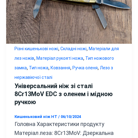
,
,
Різні кишенькові ножі
Складні ножі
Матеріали для
,
,
лез ножів
Матеріал рукояті ножа
Тип ножового
,
,
,
,
замка
Тип ножа
Ковзання
Ручка оленя
Лезо з
нержавіючої сталі
Універсальний ніж зі сталі
8Cr13MoV EDC з оленем і мідною
ручкою
Кишеньковий ніж HT
/
06/10/2024
Головна Характеристики продукту
Матеріал леза: 8Cr13MoV: Дзеркальна