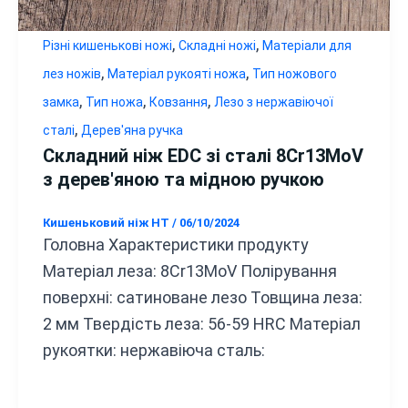
,
,
Різні кишенькові ножі
Складні ножі
Матеріали для
,
,
лез ножів
Матеріал рукояті ножа
Тип ножового
,
,
,
замка
Тип ножа
Ковзання
Лезо з нержавіючої
,
сталі
Дерев'яна ручка
Складний ніж EDC зі сталі 8Cr13MoV
з дерев'яною та мідною ручкою
Кишеньковий ніж HT
/
06/10/2024
Головна Характеристики продукту
Матеріал леза: 8Cr13MoV Полірування
поверхні: сатиноване лезо Товщина леза:
2 мм Твердість леза: 56-59 HRC Матеріал
рукоятки: нержавіюча сталь: