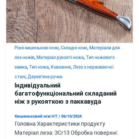
,
,
Різні кишенькові ножі
Складні ножі
Матеріали для
,
,
лез ножів
Матеріал рукояті ножа
Тип ножового
,
,
,
замка
Тип ножа
Ковзання
Лезо з нержавіючої
,
сталі
Дерев'яна ручка
Індивідуальний
багатофункціональний складаний
ніж з рукояткою з паккавуда
Кишеньковий ніж HT
/
06/10/2024
Головна Характеристики продукту
Матеріал леза: 3Cr13 Обробка поверхні: