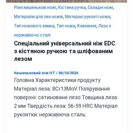
,
,
,
Різні кишенькові ножі
Кістяна ручка
Складні ножі
,
,
Матеріали для лез ножів
Матеріал рукояті ножа
,
,
,
Тип ножового замка
Тип ножа
Ковзання
Лезо з
нержавіючої сталі
Спеціальний універсальний ніж EDC
з кістяною ручкою та шліфованим
лезом
Кишеньковий ніж HT
/
06/10/2024
Головна Характеристики продукту
Матеріал леза: 8Cr13MoV Полірування
поверхні: сатиноване лезо Товщина леза:
2 мм Твердість леза: 56-59 HRC Матеріал
рукоятки: нержавіюча сталь: