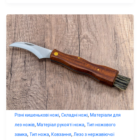
,
,
Різні кишенькові ножі
Складні ножі
Матеріали для
,
,
лез ножів
Матеріал рукояті ножа
Тип ножового
,
,
,
замка
Тип ножа
Ковзання
Лезо з нержавіючої