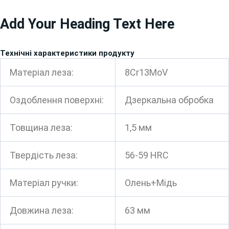
Перейти
Add Your Heading Text Here
до
вмісту
Технічні характеристики продукту
Матеріал леза:
8Cr13MoV
Оздоблення поверхні:
Дзеркальна обробка
Товщина леза:
1,5 мм
Твердість леза:
56-59 HRC
Матеріал ручки:
Олень+Мідь
Довжина леза:
63 мм