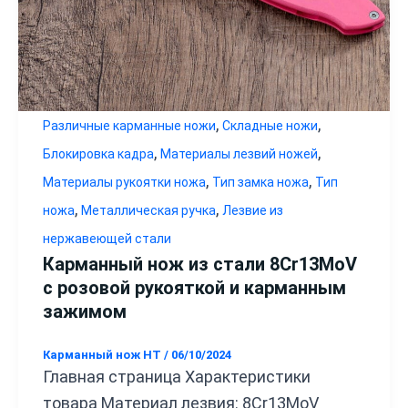
,
,
Различные карманные ножи
Складные ножи
,
,
Блокировка кадра
Материалы лезвий ножей
,
,
Материалы рукоятки ножа
Тип замка ножа
Тип
,
,
ножа
Металлическая ручка
Лезвие из
нержавеющей стали
Карманный нож из стали 8Cr13MoV
с розовой рукояткой и карманным
зажимом
Карманный нож HT
/
06/10/2024
Главная страница Характеристики
товара Материал лезвия: 8Cr13MoV