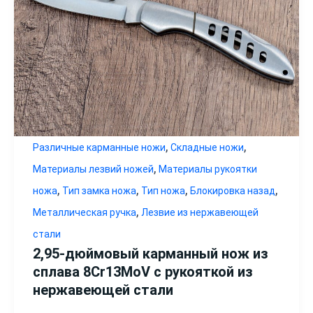
,
,
Различные карманные ножи
Складные ножи
,
Материалы лезвий ножей
Материалы рукоятки
,
,
,
,
ножа
Тип замка ножа
Тип ножа
Блокировка назад
,
Металлическая ручка
Лезвие из нержавеющей
стали
2,95-дюймовый карманный нож из
сплава 8Cr13MoV с рукояткой из
нержавеющей стали