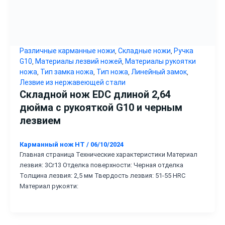
Различные карманные ножи
Складные ножи
Ручка
,
,
G10
Материалы лезвий ножей
Материалы рукоятки
,
,
ножа
Тип замка ножа
Тип ножа
Линейный замок
,
,
,
,
Лезвие из нержавеющей стали
Складной нож EDC длиной 2,64
дюйма с рукояткой G10 и черным
лезвием
Карманный нож HT
/
06/10/2024
Главная страница Технические характеристики Материал
лезвия: 3Cr13 Отделка поверхности: Черная отделка
Толщина лезвия: 2,5 мм Твердость лезвия: 51-55 HRC
Материал рукояти: