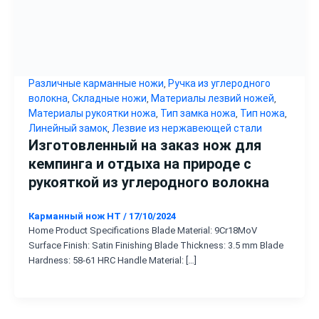
Различные карманные ножи
Ручка из углеродного
,
волокна
Складные ножи
Материалы лезвий ножей
,
,
,
Материалы рукоятки ножа
Тип замка ножа
Тип ножа
,
,
,
Линейный замок
Лезвие из нержавеющей стали
,
Изготовленный на заказ нож для
кемпинга и отдыха на природе с
рукояткой из углеродного волокна
Карманный нож HT
/
17/10/2024
Home Product Specifications Blade Material: 9Cr18MoV
Surface Finish: Satin Finishing Blade Thickness: 3.5 mm Blade
Hardness: 58-61 HRC Handle Material: […]