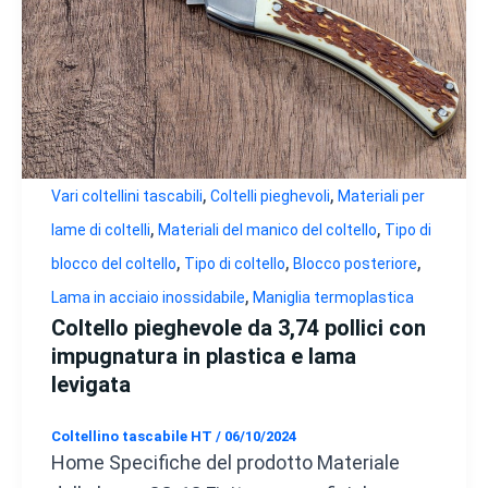
,
,
Vari coltellini tascabili
Coltelli pieghevoli
Materiali per
,
,
lame di coltelli
Materiali del manico del coltello
Tipo di
,
,
,
blocco del coltello
Tipo di coltello
Blocco posteriore
,
Lama in acciaio inossidabile
Maniglia termoplastica
Coltello pieghevole da 3,74 pollici con
impugnatura in plastica e lama
levigata
Coltellino tascabile HT
/
06/10/2024
Home Specifiche del prodotto Materiale