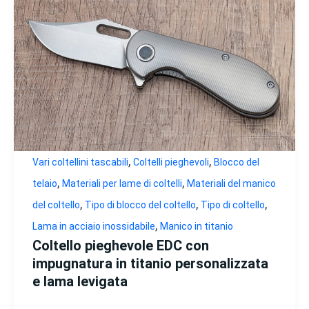
,
,
Vari coltellini tascabili
Coltelli pieghevoli
Blocco del
,
,
telaio
Materiali per lame di coltelli
Materiali del manico
,
,
,
del coltello
Tipo di blocco del coltello
Tipo di coltello
,
Lama in acciaio inossidabile
Manico in titanio
Coltello pieghevole EDC con
impugnatura in titanio personalizzata
e lama levigata