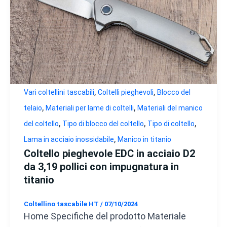
,
,
Vari coltellini tascabili
Coltelli pieghevoli
Blocco del
,
,
telaio
Materiali per lame di coltelli
Materiali del manico
,
,
,
del coltello
Tipo di blocco del coltello
Tipo di coltello
,
Lama in acciaio inossidabile
Manico in titanio
Coltello pieghevole EDC in acciaio D2
da 3,19 pollici con impugnatura in
titanio
Coltellino tascabile HT
/
07/10/2024
Home Specifiche del prodotto Materiale