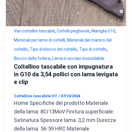
,
,
,
Vari coltellini tascabili
Coltelli pieghevoli
Maniglia G10
,
Materiali per lame di coltelli
Materiali del manico del
,
,
,
coltello
Tipo di blocco del coltello
Tipo di coltello
,
Blocco della fodera
Lama in acciaio inossidabile
Coltellino tascabile con impugnatura
in G10 da 3,54 pollici con lama levigata
e clip
Coltellino tascabile HT
/
07/10/2024
Home Specifiche del prodotto Materiale
della lama: 8Cr13MoV Finitura superficiale:
Satinatura Spessore lama: 3,2 mm Durezza
della lama: 56-59 HRC Materiale