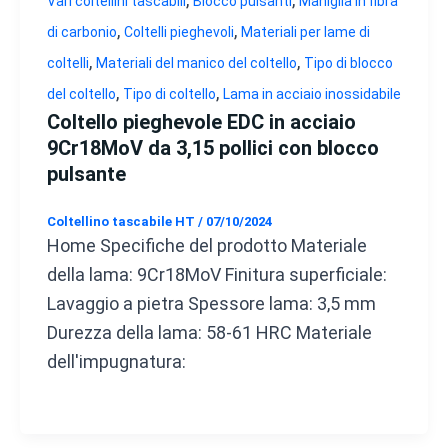
Vari coltellini tascabili
Blocco pulsanti
Maniglia in fibra
,
,
di carbonio
Coltelli pieghevoli
Materiali per lame di
,
,
coltelli
Materiali del manico del coltello
Tipo di blocco
,
,
del coltello
Tipo di coltello
Lama in acciaio inossidabile
Coltello pieghevole EDC in acciaio
9Cr18MoV da 3,15 pollici con blocco
pulsante
Coltellino tascabile HT
/
07/10/2024
Home Specifiche del prodotto Materiale
della lama: 9Cr18MoV Finitura superficiale:
Lavaggio a pietra Spessore lama: 3,5 mm
Durezza della lama: 58-61 HRC Materiale
dell'impugnatura: