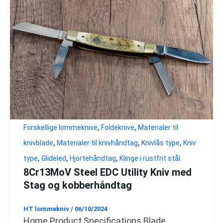
,
,
Forskellige lommeknive
Foldeknive
Materialer til
,
,
,
knivblade
Materialer til knivhåndtag
Knivlås type
Kniv
,
,
,
type
Glideled
Hjortehåndtag
Klinge i rustfrit stål
8Cr13MoV Steel EDC Utility Kniv med
Stag og kobberhåndtag
HT lommekniv
/
06/10/2024
Home Product Specifications Blade