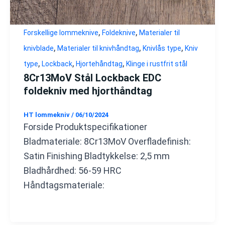
,
,
Forskellige lommeknive
Foldeknive
Materialer til
,
,
,
knivblade
Materialer til knivhåndtag
Knivlås type
Kniv
,
,
,
type
Lockback
Hjortehåndtag
Klinge i rustfrit stål
8Cr13MoV Stål Lockback EDC
foldekniv med hjorthåndtag
HT lommekniv
/
06/10/2024
Forside Produktspecifikationer
Bladmateriale: 8Cr13MoV Overfladefinish:
Satin Finishing Bladtykkelse: 2,5 mm
Bladhårdhed: 56-59 HRC
Håndtagsmateriale: