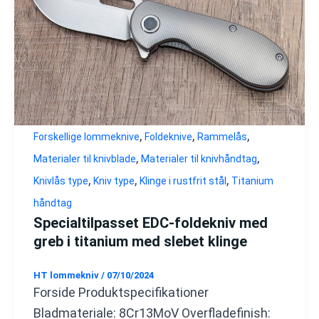
,
,
,
Forskellige lommeknive
Foldeknive
Rammelås
,
,
Materialer til knivblade
Materialer til knivhåndtag
,
,
,
Knivlås type
Kniv type
Klinge i rustfrit stål
Titanium
håndtag
Specialtilpasset EDC-foldekniv med
greb i titanium med slebet klinge
HT lommekniv
/
07/10/2024
Forside Produktspecifikationer
Bladmateriale: 8Cr13MoV Overfladefinish: