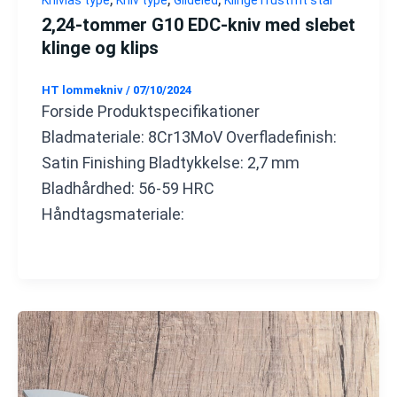
Knivlås type
Kniv type
Glideled
Klinge i rustfrit stål
2,24-tommer G10 EDC-kniv med slebet
klinge og klips
HT lommekniv
/
07/10/2024
Forside Produktspecifikationer
Bladmateriale: 8Cr13MoV Overfladefinish:
Satin Finishing Bladtykkelse: 2,7 mm
Bladhårdhed: 56-59 HRC
Håndtagsmateriale: