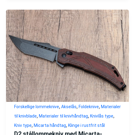
,
,
,
Forskellige lommeknive
Akselås
Foldeknive
Materialer
,
,
,
til knivblade
Materialer til knivhåndtag
Knivlås type
,
,
Kniv type
Micarta håndtag
Klinge i rustfrit stål
D2 stållommekniv med Micarta-