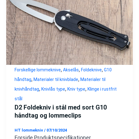
,
,
,
Forskellige lommeknive
Akselås
Foldeknive
G10
,
,
håndtag
Materialer til knivblade
Materialer til
,
,
,
knivhåndtag
Knivlås type
Kniv type
Klinge i rustfrit
stål
D2 Foldekniv i stål med sort G10
håndtag og lommeclips
HT lommekniv
/
07/10/2024
Forside Produktspecifikationer