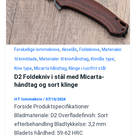
,
,
,
Forskellige lommeknive
Akselås
Foldeknive
Materialer
,
,
,
til knivblade
Materialer til knivhåndtag
Knivlås type
,
,
Kniv type
Micarta håndtag
Klinge i rustfrit stål
D2 Foldekniv i stål med Micarta-
håndtag og sort klinge
HT lommekniv
/
07/10/2024
Forside Produktspecifikationer
Bladmateriale: D2 Overfladefinish: Sort
efterbehandling Bladtykkelse: 3,2 mm
Bladets hårdhed: 59-62 HRC