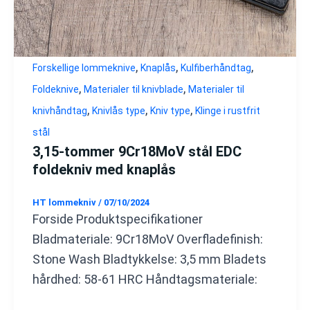
,
,
,
Forskellige lommeknive
Knaplås
Kulfiberhåndtag
,
,
Foldeknive
Materialer til knivblade
Materialer til
,
,
,
knivhåndtag
Knivlås type
Kniv type
Klinge i rustfrit
stål
3,15-tommer 9Cr18MoV stål EDC
foldekniv med knaplås
HT lommekniv
/
07/10/2024
Forside Produktspecifikationer
Bladmateriale: 9Cr18MoV Overfladefinish:
Stone Wash Bladtykkelse: 3,5 mm Bladets
hårdhed: 58-61 HRC Håndtagsmateriale: