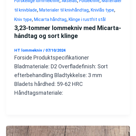
,
,
,
Forskellige lommeknive
Akselås
Foldeknive
Materialer
,
,
,
til knivblade
Materialer til knivhåndtag
Knivlås type
,
,
Kniv type
Micarta håndtag
Klinge i rustfrit stål
3,23-tommer lommekniv med Micarta-
håndtag og sort klinge
HT lommekniv
/
07/10/2024
Forside Produktspecifikationer
Bladmateriale: D2 Overfladefinish: Sort
efterbehandling Bladtykkelse: 3 mm
Bladets hårdhed: 59-62 HRC
Håndtagsmateriale: