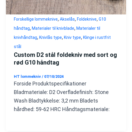
,
,
,
Forskellige lommeknive
Akselås
Foldeknive
G10
,
,
håndtag
Materialer til knivblade
Materialer til
,
,
,
knivhåndtag
Knivlås type
Kniv type
Klinge i rustfrit
stål
Custom D2 stål foldekniv med sort og
rød G10 håndtag
HT lommekniv
/
07/10/2024
Forside Produktspecifikationer
Bladmateriale: D2 Overfladefinish: Stone
Wash Bladtykkelse: 3,2 mm Bladets
hårdhed: 59-62 HRC Håndtagsmateriale: