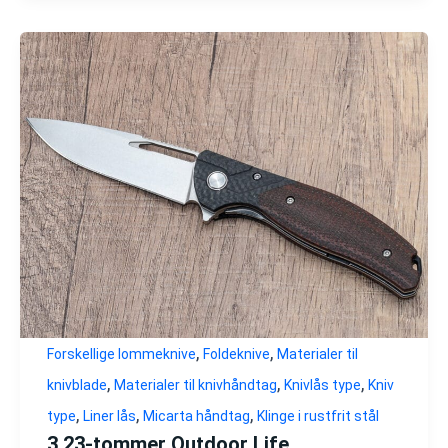
,
,
Forskellige lommeknive
Foldeknive
Materialer til
,
,
,
knivblade
Materialer til knivhåndtag
Knivlås type
Kniv
,
,
,
type
Liner lås
Micarta håndtag
Klinge i rustfrit stål
3,23-tommer Outdoor Life