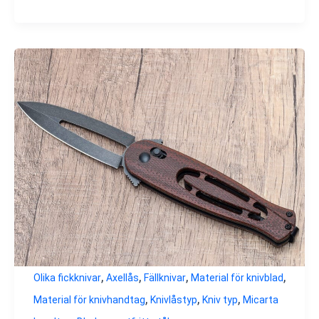
,
,
,
,
Olika fickknivar
Axellås
Fällknivar
Material för knivblad
,
,
,
Material för knivhandtag
Knivlåstyp
Kniv typ
Micarta