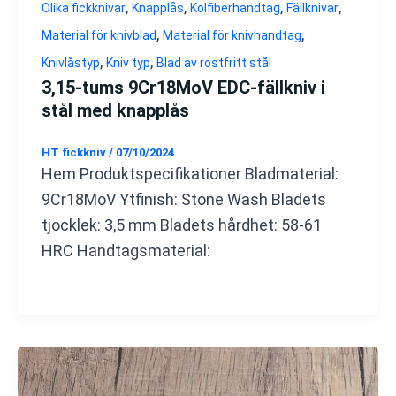
,
,
,
,
Olika fickknivar
Knapplås
Kolfiberhandtag
Fällknivar
,
,
Material för knivblad
Material för knivhandtag
,
,
Knivlåstyp
Kniv typ
Blad av rostfritt stål
3,15-tums 9Cr18MoV EDC-fällkniv i
stål med knapplås
HT fickkniv
/
07/10/2024
Hem Produktspecifikationer Bladmaterial:
9Cr18MoV Ytfinish: Stone Wash Bladets
tjocklek: 3,5 mm Bladets hårdhet: 58-61
HRC Handtagsmaterial: