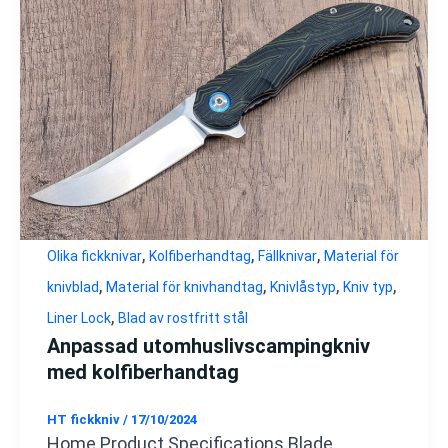
,
,
,
Olika fickknivar
Kolfiberhandtag
Fällknivar
Material för
,
,
,
,
knivblad
Material för knivhandtag
Knivlåstyp
Kniv typ
,
Liner Lock
Blad av rostfritt stål
Anpassad utomhuslivscampingkniv
med kolfiberhandtag
HT fickkniv
/
17/10/2024
Home Product Specifications Blade