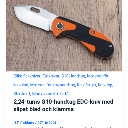
,
,
,
Olika fickknivar
Fällknivar
G10 Handtag
Material för
,
,
,
,
knivblad
Material för knivhandtag
Knivlåstyp
Kniv typ
,
Slip Joint
Blad av rostfritt stål
2,24-tums G10-handtag EDC-kniv med
slipat blad och klämma
HT fickkniv
/
07/10/2024