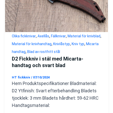
,
,
,
,
Olika fickknivar
Axellås
Fällknivar
Material för knivblad
,
,
,
Material för knivhandtag
Knivlåstyp
Kniv typ
Micarta
,
handtag
Blad av rostfritt stål
D2 Fickkniv i stål med Micarta-
handtag och svart blad
HT fickkniv
/
07/10/2024
Hem Produktspecifikationer Bladmaterial:
D2 Ytfinish: Svart efterbehandling Bladets
tjocklek: 3 mm Bladets hårdhet: 59-62 HRC
Handtagsmaterial: