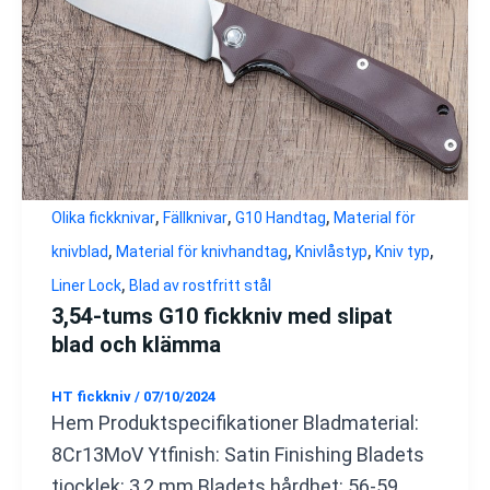
,
,
,
Olika fickknivar
Fällknivar
G10 Handtag
Material för
,
,
,
,
knivblad
Material för knivhandtag
Knivlåstyp
Kniv typ
,
Liner Lock
Blad av rostfritt stål
3,54-tums G10 fickkniv med slipat
blad och klämma
HT fickkniv
/
07/10/2024
Hem Produktspecifikationer Bladmaterial:
8Cr13MoV Ytfinish: Satin Finishing Bladets
tjocklek: 3,2 mm Bladets hårdhet: 56-59