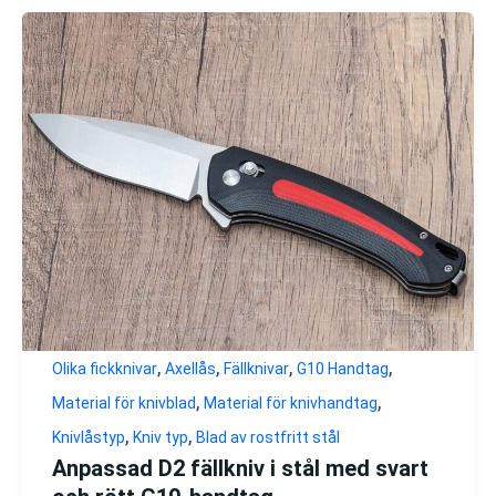
,
,
,
,
Olika fickknivar
Axellås
Fällknivar
G10 Handtag
,
,
Material för knivblad
Material för knivhandtag
,
,
Knivlåstyp
Kniv typ
Blad av rostfritt stål
Anpassad D2 fällkniv i stål med svart