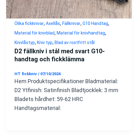
,
,
,
,
Olika fickknivar
Axellås
Fällknivar
G10 Handtag
,
,
Material för knivblad
Material för knivhandtag
,
,
Knivlåstyp
Kniv typ
Blad av rostfritt stål
D2 fällkniv i stål med svart G10-
handtag och fickklämma
HT fickkniv
/
07/10/2024
Hem Produktspecifikationer Bladmaterial:
D2 Ytfinish: Satinfinish Bladtjocklek: 3 mm
Bladets hårdhet: 59-62 HRC
Handtagsmaterial: