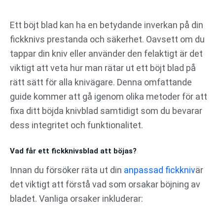
Hoppa
till
Ett böjt blad kan ha en betydande inverkan på din
innehåll
fickknivs prestanda och säkerhet. Oavsett om du
tappar din kniv eller använder den felaktigt är det
viktigt att veta hur man rätar ut ett böjt blad på
rätt sätt för alla knivägare. Denna omfattande
guide kommer att gå igenom olika metoder för att
fixa ditt böjda knivblad samtidigt som du bevarar
dess integritet och funktionalitet.
Vad får ett fickknivsblad att böjas?
Innan du försöker räta ut din
anpassad fickkniv
är
det viktigt att förstå vad som orsakar böjning av
bladet. Vanliga orsaker inkluderar: