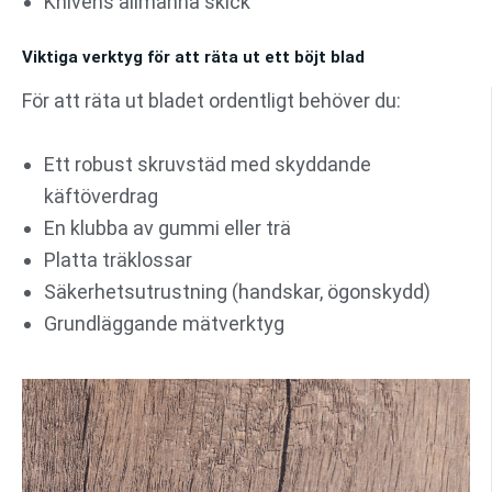
Knivens allmänna skick
Viktiga verktyg för att räta ut ett böjt blad
För att räta ut bladet ordentligt behöver du:
Ett robust skruvstäd med skyddande
käftöverdrag
En klubba av gummi eller trä
Platta träklossar
Säkerhetsutrustning (handskar, ögonskydd)
Grundläggande mätverktyg