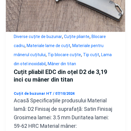
,
,
Diverse cuțite de buzunar
Cuțite pliante
Blocare
,
,
cadru
Materiale lame de cuțit
Materiale pentru
,
,
,
mânerul cuțitului
Tip blocare cuțite
Tip cuțit
Lama
,
din otel inoxidabil
Mâner din titan
Cuțit pliabil EDC din oțel D2 de 3,19
inci cu mâner din titan
Cuțit de buzunar HT
/
07/10/2024
Acasă Specificațiile produsului Material
lamă: D2 Finisaj de suprafață: Satin Finisaj
Grosimea lamei: 3.5 mm Duritatea lamei:
59-62 HRC Material mâner: