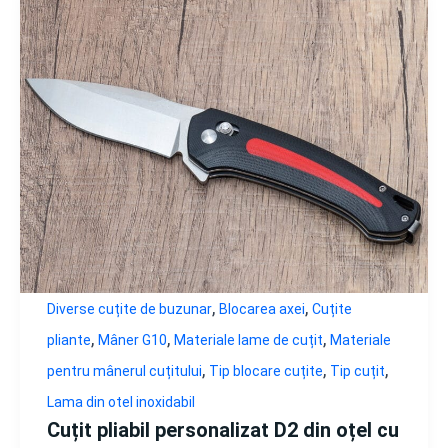
,
,
Diverse cuțite de buzunar
Blocarea axei
Cuțite
,
,
,
pliante
Mâner G10
Materiale lame de cuțit
Materiale
,
,
,
pentru mânerul cuțitului
Tip blocare cuțite
Tip cuțit
Lama din otel inoxidabil
Cuțit pliabil personalizat D2 din oțel cu