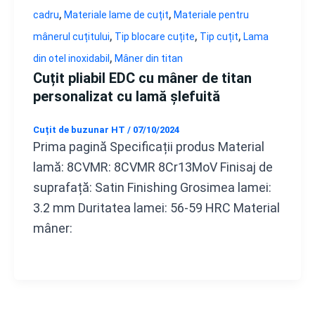
,
,
cadru
Materiale lame de cuțit
Materiale pentru
,
,
,
mânerul cuțitului
Tip blocare cuțite
Tip cuțit
Lama
,
din otel inoxidabil
Mâner din titan
Cuțit pliabil EDC cu mâner de titan
personalizat cu lamă șlefuită
Cuțit de buzunar HT
/
07/10/2024
Prima pagină Specificații produs Material
lamă: 8CVMR: 8CVMR 8Cr13MoV Finisaj de
suprafață: Satin Finishing Grosimea lamei:
3.2 mm Duritatea lamei: 56-59 HRC Material
mâner: