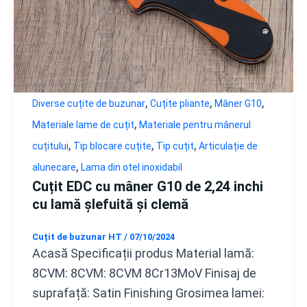
,
,
,
Diverse cuțite de buzunar
Cuțite pliante
Mâner G10
,
Materiale lame de cuțit
Materiale pentru mânerul
,
,
,
cuțitului
Tip blocare cuțite
Tip cuțit
Articulație de
,
alunecare
Lama din otel inoxidabil
Cuțit EDC cu mâner G10 de 2,24 inchi
cu lamă șlefuită și clemă
Cuțit de buzunar HT
/
07/10/2024
Acasă Specificații produs Material lamă:
8CVM: 8CVM: 8CVM 8Cr13MoV Finisaj de
suprafață: Satin Finishing Grosimea lamei: