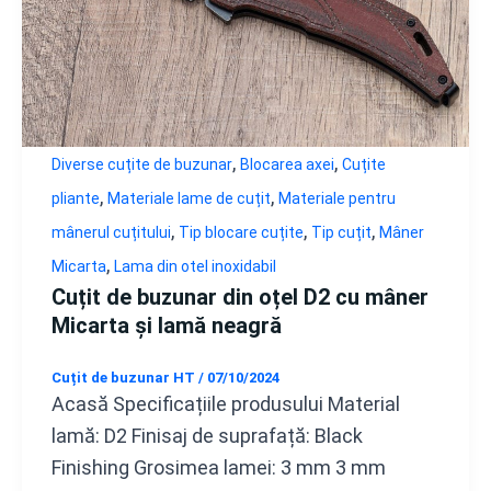
,
,
Diverse cuțite de buzunar
Blocarea axei
Cuțite
,
,
pliante
Materiale lame de cuțit
Materiale pentru
,
,
,
mânerul cuțitului
Tip blocare cuțite
Tip cuțit
Mâner
,
Micarta
Lama din otel inoxidabil
Cuțit de buzunar din oțel D2 cu mâner
Micarta și lamă neagră
Cuțit de buzunar HT
/
07/10/2024
Acasă Specificațiile produsului Material
lamă: D2 Finisaj de suprafață: Black
Finishing Grosimea lamei: 3 mm 3 mm