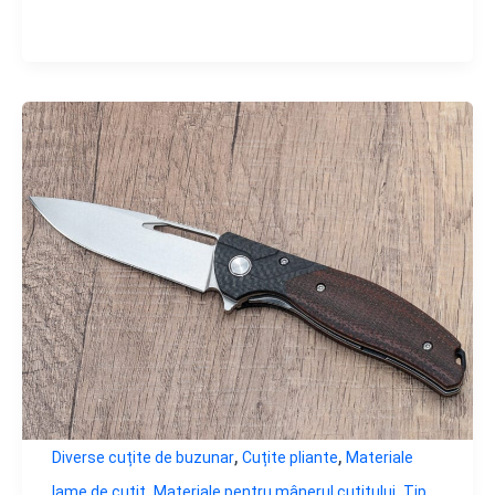
,
,
Diverse cuțite de buzunar
Cuțite pliante
Materiale
,
,
lame de cuțit
Materiale pentru mânerul cuțitului
Tip