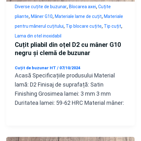
,
,
Diverse cuțite de buzunar
Blocarea axei
Cuțite
,
,
,
pliante
Mâner G10
Materiale lame de cuțit
Materiale
,
,
,
pentru mânerul cuțitului
Tip blocare cuțite
Tip cuțit
Lama din otel inoxidabil
Cuțit pliabil din oțel D2 cu mâner G10
negru și clemă de buzunar
Cuțit de buzunar HT
/
07/10/2024
Acasă Specificațiile produsului Material
lamă: D2 Finisaj de suprafață: Satin
Finishing Grosimea lamei: 3 mm 3 mm
Duritatea lamei: 59-62 HRC Material mâner: