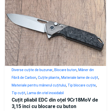
,
,
Diverse cuțite de buzunar
Blocare buton
Mâner din
,
,
,
Fibră de Carbon
Cuțite pliante
Materiale lame de cuțit
,
,
Materiale pentru mânerul cuțitului
Tip blocare cuțite
,
Tip cuțit
Lama din otel inoxidabil
Cuțit pliabil EDC din oțel 9Cr18MoV de
3,15 inci cu blocare cu buton