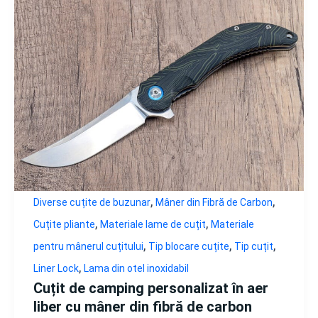
,
,
Diverse cuțite de buzunar
Mâner din Fibră de Carbon
,
,
Cuțite pliante
Materiale lame de cuțit
Materiale
,
,
,
pentru mânerul cuțitului
Tip blocare cuțite
Tip cuțit
,
Liner Lock
Lama din otel inoxidabil
Cuțit de camping personalizat în aer
liber cu mâner din fibră de carbon