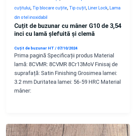
,
,
,
,
cuțitului
Tip blocare cuțite
Tip cuțit
Liner Lock
Lama
din otel inoxidabil
Cuțit de buzunar cu mâner G10 de 3,54
inci cu lamă șlefuită și clemă
Cuțit de buzunar HT
/
07/10/2024
Prima pagină Specificații produs Material
lamă: 8CVMR: 8CVMR 8Cr13MoV Finisaj de
suprafață: Satin Finishing Grosimea lamei:
3.2 mm Duritatea lamei: 56-59 HRC Material
mâner: