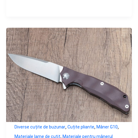
,
,
,
Diverse cuțite de buzunar
Cuțite pliante
Mâner G10
,
Materiale lame de cuțit
Materiale pentru mânerul