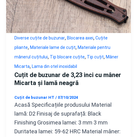
,
,
Diverse cuțite de buzunar
Blocarea axei
Cuțite
,
,
pliante
Materiale lame de cuțit
Materiale pentru
,
,
,
mânerul cuțitului
Tip blocare cuțite
Tip cuțit
Mâner
,
Micarta
Lama din otel inoxidabil
Cuțit de buzunar de 3,23 inci cu mâner
Micarta și lamă neagră
Cuțit de buzunar HT
/
07/10/2024
Acasă Specificațiile produsului Material
lamă: D2 Finisaj de suprafață: Black
Finishing Grosimea lamei: 3 mm 3 mm
Duritatea lamei: 59-62 HRC Material mâner: