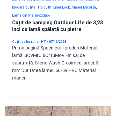
,
,
,
,
blocare cuțite
Tip cuțit
Liner Lock
Mâner Micarta
Lama din otel inoxidabil
Cuțit de camping Outdoor Life de 3,23
inci cu lamă spălată cu pietre
Cuțit de buzunar HT
/
07/10/2024
Prima pagină Specificații produs Material
lamă: 8CVMrC 8Cr13MoV Finisaj de
suprafață: Stone Wash Grosimea lamei: 3
mm Duritatea lamei: 56-59 HRC Material
mâner: