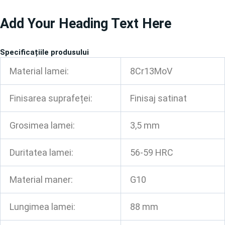
Treci
Add Your Heading Text Here
la
conținut
Specificațiile produsului
Material lamei:
8Cr13MoV
Finisarea suprafeței:
Finisaj satinat
Grosimea lamei:
3,5 mm
Duritatea lamei:
56-59 HRC
Material maner:
G10
Lungimea lamei:
88 mm