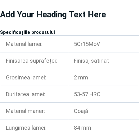
Treci
Add Your Heading Text Here
la
conținut
Specificațiile produsului
Material lamei:
5Cr15MoV
Finisarea suprafeței:
Finisaj satinat
Grosimea lamei:
2 mm
Duritatea lamei:
53-57 HRC
Material maner:
Coajă
Lungimea lamei:
84 mm