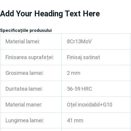
Treci
Add Your Heading Text Here
la
conținut
Specificațiile produsului
Material lamei:
8Cr13MoV
Finisarea suprafeței:
Finisaj satinat
Grosimea lamei:
2 mm
Duritatea lamei:
56-59 HRC
Material maner:
Oțel inoxidabil+G10
Lungimea lamei:
41 mm