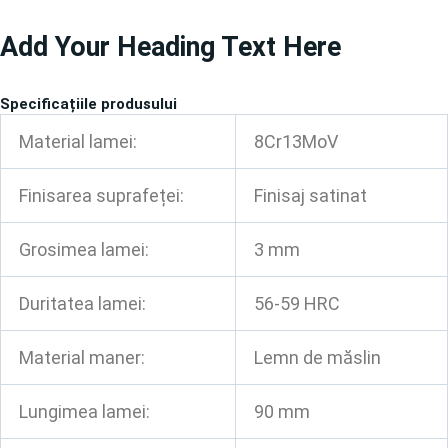
Treci
Add Your Heading Text Here
la
conținut
Specificațiile produsului
Material lamei:
8Cr13MoV
Finisarea suprafeței:
Finisaj satinat
Grosimea lamei:
3 mm
Duritatea lamei:
56-59 HRC
Material maner:
Lemn de măslin
Lungimea lamei:
90 mm