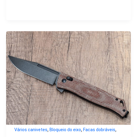
,
,
,
Vários canivetes
Bloqueio do eixo
Facas dobráveis