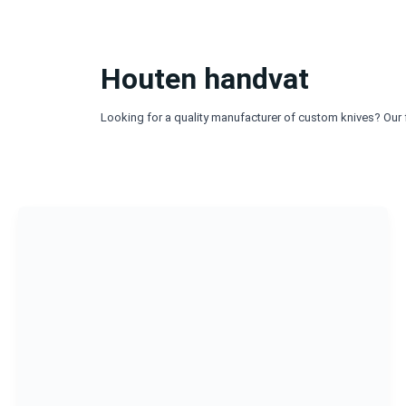
Ga
naar
de
inhoud
Houten handvat
Looking for a quality manufacturer of custom knives? Our 