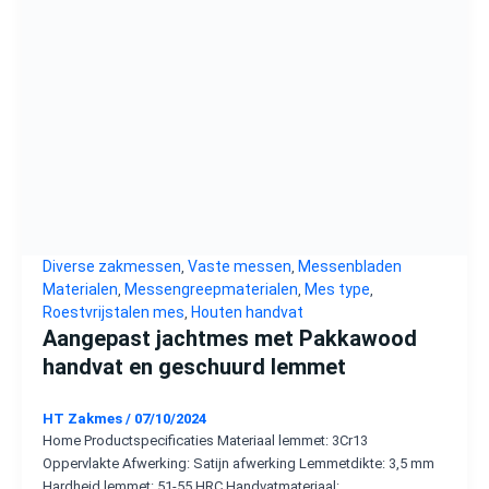
Diverse zakmessen
Vaste messen
Messenbladen
,
,
Materialen
Messengreepmaterialen
Mes type
,
,
,
Roestvrijstalen mes
Houten handvat
,
Aangepast jachtmes met Pakkawood
handvat en geschuurd lemmet
HT Zakmes
/
07/10/2024
Home Productspecificaties Materiaal lemmet: 3Cr13
Oppervlakte Afwerking: Satijn afwerking Lemmetdikte: 3,5 mm
Hardheid lemmet: 51-55 HRC Handvatmateriaal: