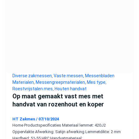
Diverse zakmessen
Vaste messen
Messenbladen
,
,
Materialen
Messengreepmaterialen
Mes type
,
,
,
Roestvrijstalen mes
Houten handvat
,
Op maat gemaakt vast mes met
handvat van rozenhout en koper
HT Zakmes
/
07/10/2024
Home Productspecificaties Materiaal lemmet: 420J2
Oppervlakte Afwerking: Satijn afwerking Lemmetdikte: 2 mm
Hardheid: 51-55 HRC Handvatmateriaal: