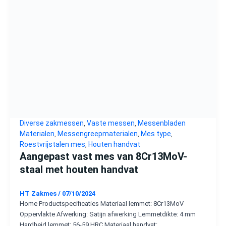
Diverse zakmessen
Vaste messen
Messenbladen
,
,
Materialen
Messengreepmaterialen
Mes type
,
,
,
Roestvrijstalen mes
Houten handvat
,
Aangepast vast mes van 8Cr13MoV-
staal met houten handvat
HT Zakmes
/
07/10/2024
Home Productspecificaties Materiaal lemmet: 8Cr13MoV
Oppervlakte Afwerking: Satijn afwerking Lemmetdikte: 4 mm
Hardheid lemmet: 56-59 HRC Materiaal handvat: