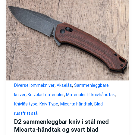
,
,
Diverse lommekniver
Akselås
Sammenleggbare
,
,
,
kniver
Knivbladmaterialer
Materialer til knivhåndtak
,
,
,
Knivlås type
Kniv Type
Micarta håndtak
Blad i
rustfritt stål
D2 sammenleggbar kniv i stål med
Micarta-håndtak og svart blad