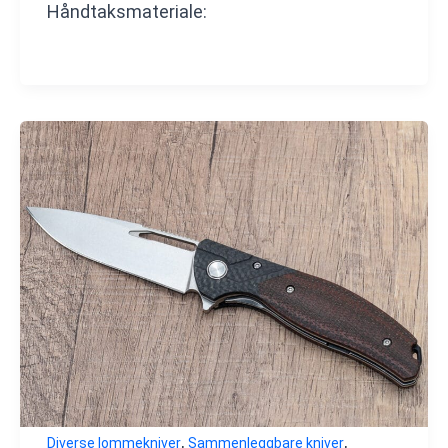
Håndtaksmateriale:
,
,
Diverse lommekniver
Sammenleggbare kniver