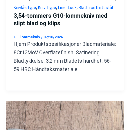
,
,
,
Knivlås type
Kniv Type
Liner Lock
Blad i rustfritt stål
3,54-tommers G10-lommekniv med
slipt blad og klips
HT lommekniv
/
07/10/2024
Hjem Produktspesifikasjoner Bladmateriale:
8Cr13MoV Overflatefinish: Satinering
Bladtykkelse: 3,2 mm Bladets hardhet: 56-
59 HRC Håndtaksmateriale: