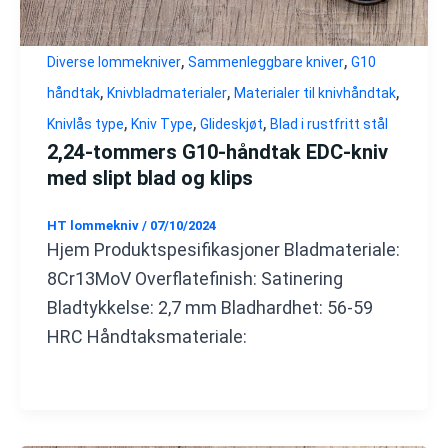
,
,
Diverse lommekniver
Sammenleggbare kniver
G10
,
,
,
håndtak
Knivbladmaterialer
Materialer til knivhåndtak
,
,
,
Knivlås type
Kniv Type
Glideskjøt
Blad i rustfritt stål
2,24-tommers G10-håndtak EDC-kniv
med slipt blad og klips
HT lommekniv
/
07/10/2024
Hjem Produktspesifikasjoner Bladmateriale:
8Cr13MoV Overflatefinish: Satinering
Bladtykkelse: 2,7 mm Bladhardhet: 56-59
HRC Håndtaksmateriale: