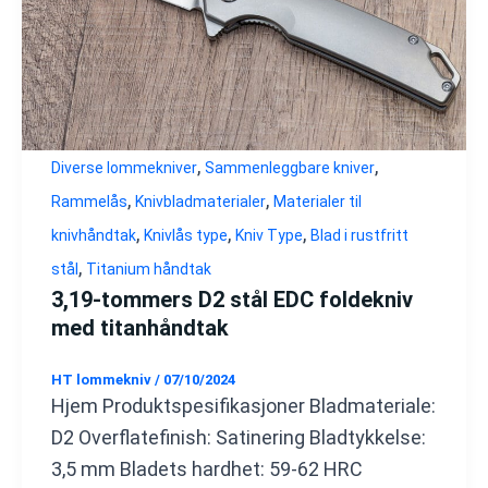
,
,
Diverse lommekniver
Sammenleggbare kniver
,
,
Rammelås
Knivbladmaterialer
Materialer til
,
,
,
knivhåndtak
Knivlås type
Kniv Type
Blad i rustfritt
,
stål
Titanium håndtak
3,19-tommers D2 stål EDC foldekniv
med titanhåndtak
HT lommekniv
/
07/10/2024
Hjem Produktspesifikasjoner Bladmateriale:
D2 Overflatefinish: Satinering Bladtykkelse:
3,5 mm Bladets hardhet: 59-62 HRC