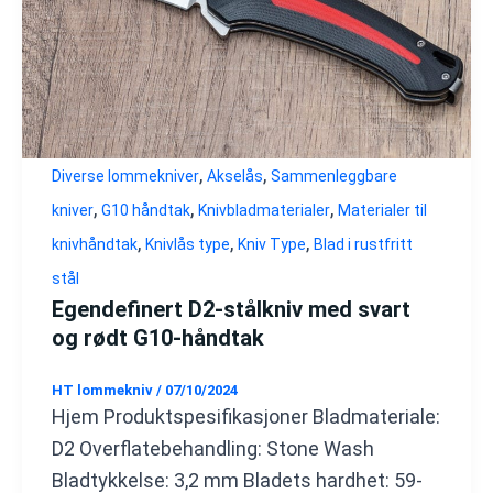
,
,
Diverse lommekniver
Akselås
Sammenleggbare
,
,
,
kniver
G10 håndtak
Knivbladmaterialer
Materialer til
,
,
,
knivhåndtak
Knivlås type
Kniv Type
Blad i rustfritt
stål
Egendefinert D2-stålkniv med svart
og rødt G10-håndtak
HT lommekniv
/
07/10/2024
Hjem Produktspesifikasjoner Bladmateriale:
D2 Overflatebehandling: Stone Wash
Bladtykkelse: 3,2 mm Bladets hardhet: 59-