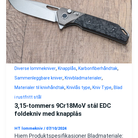
,
,
,
Diverse lommekniver
Knapplås
Karbonfiberhåndtak
,
,
Sammenleggbare kniver
Knivbladmaterialer
,
,
,
Materialer til knivhåndtak
Knivlås type
Kniv Type
Blad
i rustfritt stål
3,15-tommers 9Cr18MoV stål EDC
foldekniv med knapplås
HT lommekniv
/
07/10/2024
Hjem Produktspesifikasjoner Bladmateriale: