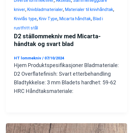
Diverse lommekniver
Akselås
Sammenleggbare
,
,
,
kniver
Knivbladmaterialer
Materialer til knivhåndtak
,
,
,
Knivlås type
Kniv Type
Micarta håndtak
Blad i
rustfritt stål
D2 stållommekniv med Micarta-
håndtak og svart blad
HT lommekniv
/
07/10/2024
Hjem Produktspesifikasjoner Bladmateriale:
D2 Overflatefinish: Svart etterbehandling
Bladtykkelse: 3 mm Bladets hardhet: 59-62
HRC Håndtaksmateriale: