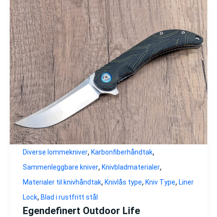
,
,
Diverse lommekniver
Karbonfiberhåndtak
,
,
Sammenleggbare kniver
Knivbladmaterialer
,
,
,
Materialer til knivhåndtak
Knivlås type
Kniv Type
Liner
,
Lock
Blad i rustfritt stål
Egendefinert Outdoor Life