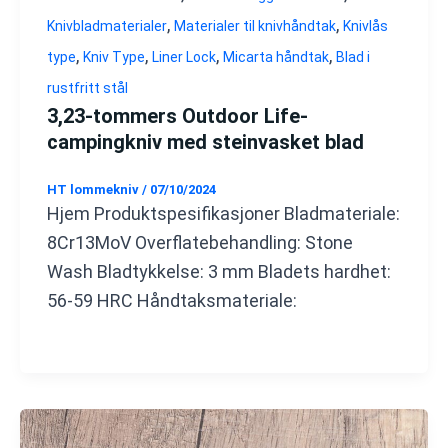
,
,
Knivbladmaterialer
Materialer til knivhåndtak
Knivlås
,
,
,
,
type
Kniv Type
Liner Lock
Micarta håndtak
Blad i
rustfritt stål
3,23-tommers Outdoor Life-
campingkniv med steinvasket blad
HT lommekniv
/
07/10/2024
Hjem Produktspesifikasjoner Bladmateriale:
8Cr13MoV Overflatebehandling: Stone
Wash Bladtykkelse: 3 mm Bladets hardhet:
56-59 HRC Håndtaksmateriale: