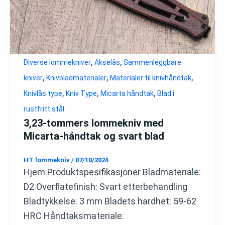
,
,
Diverse lommekniver
Akselås
Sammenleggbare
,
,
,
kniver
Knivbladmaterialer
Materialer til knivhåndtak
,
,
,
Knivlås type
Kniv Type
Micarta håndtak
Blad i
rustfritt stål
3,23-tommers lommekniv med
Micarta-håndtak og svart blad
HT lommekniv
/
07/10/2024
Hjem Produktspesifikasjoner Bladmateriale:
D2 Overflatefinish: Svart etterbehandling
Bladtykkelse: 3 mm Bladets hardhet: 59-62
HRC Håndtaksmateriale: