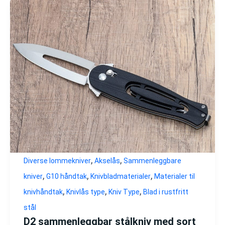
,
,
Diverse lommekniver
Akselås
Sammenleggbare
,
,
,
kniver
G10 håndtak
Knivbladmaterialer
Materialer til
,
,
,
knivhåndtak
Knivlås type
Kniv Type
Blad i rustfritt
stål
D2 sammenleggbar stålkniv med sort