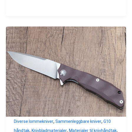
,
,
Diverse lommekniver
Sammenleggbare kniver
G10
,
,
,
håndtak
Knivbladmaterialer
Materialer til knivhåndtak