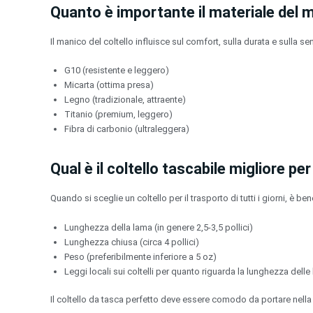
Quanto è importante il materiale del m
Il manico del coltello influisce sul comfort, sulla durata e sulla s
G10 (resistente e leggero)
Micarta (ottima presa)
Legno (tradizionale, attraente)
Titanio (premium, leggero)
Fibra di carbonio (ultraleggera)
Qual è il coltello tascabile migliore pe
Quando si sceglie un coltello per il trasporto di tutti i giorni, è be
Lunghezza della lama (in genere 2,5-3,5 pollici)
Lunghezza chiusa (circa 4 pollici)
Peso (preferibilmente inferiore a 5 oz)
Leggi locali sui coltelli per quanto riguarda la lunghezza delle
Il coltello da tasca perfetto deve essere comodo da portare nell