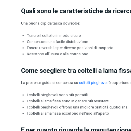
Quali sono le caratteristiche da ricerc
Una buona clip da tasca dovrebbe:
Tenere il coltello in modo sicuro
Consentono una facile distribuzione
Essere reversibile per diverse posizioni di trasporto
Resistono all'usura e alla corrosione
Come scegliere tra coltelli a lama fissa
La presente guida si concentra su
coltelli pieghevoli
è opportuno n
I coltelli pieghevoli sono più portatili
I coltelli a lama fissa sono in genere più resistenti
I coltelli pieghevoli offrono una migliore praticità quotidiana
I coltelli a lama fissa eccellono nell'uso all'aperto
E per quanto riguarda la manutenzione