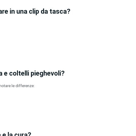
are in una clip da tasca?
 e coltelli pieghevoli?
otare le differenze:
 e la cura?