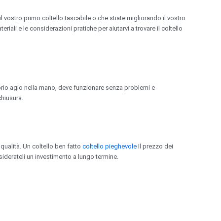
l vostro primo coltello tascabile o che stiate migliorando il vostro
ali e le considerazioni pratiche per aiutarvi a trovare il coltello
roprio agio nella mano, deve funzionare senza problemi e
chiusura.
 qualità. Un coltello ben fatto
coltello pieghevole
Il prezzo dei
nsiderateli un investimento a lungo termine.