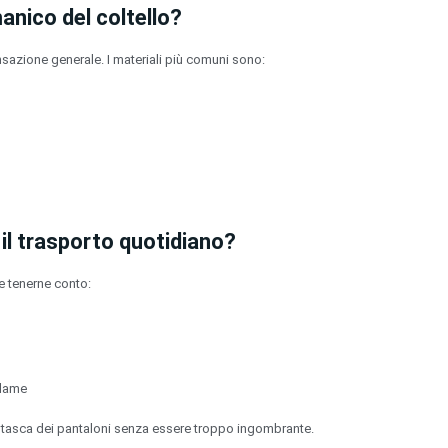
anico del coltello?
ensazione generale. I materiali più comuni sono:
r il trasporto quotidiano?
ne tenerne conto:
 lame
a tasca dei pantaloni senza essere troppo ingombrante.