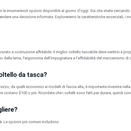
on le innumerevoli opzioni disponibili al giorno d'oggi. Sia che stiate cercando i
dere una decisione informata. Esploreremo le caratteristiche essenziali, i materi
?
curato e costruzione affidabile. Il miglior coltello tascabile deve sentirsi a p
ciaio della lama, l'ergonomia dell'impugnatura e l'affidabilità del meccanismo di 
ltello da tasca?
rezzo, da quelli economici ai modelli di fascia alta, è importante investire nella
iore costano $100 o più. Ricordate che i coltelli sono fatti per durare, quindi co
gliere?
ità. Le opzioni più comuni includono: