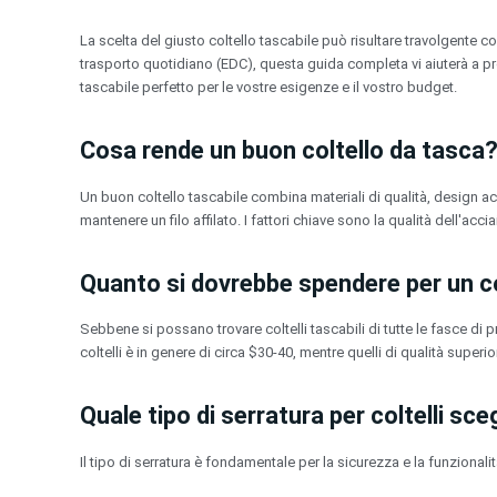
Vai
al
La scelta del giusto coltello tascabile può risultare travolgente c
contenuto
trasporto quotidiano (EDC), questa guida completa vi aiuterà a pren
tascabile perfetto per le vostre esigenze e il vostro budget.
Cosa rende un buon coltello da tasca
Un buon coltello tascabile combina materiali di qualità, design ac
mantenere un filo affilato. I fattori chiave sono la qualità dell'ac
Quanto si dovrebbe spendere per un co
Sebbene si possano trovare coltelli tascabili di tutte le fasce di p
coltelli è in genere di circa $30-40, mentre quelli di qualità super
Quale tipo di serratura per coltelli sce
Il tipo di serratura è fondamentale per la sicurezza e la funzional