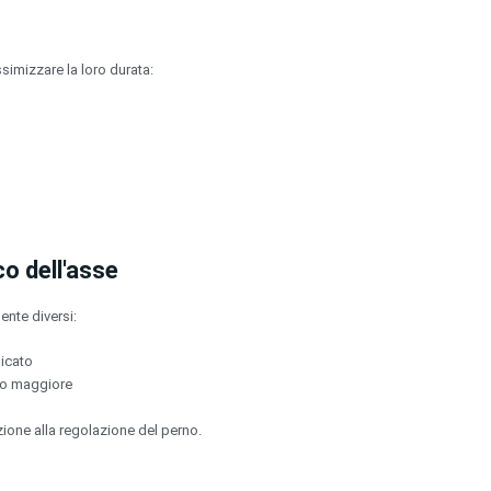
mizzare la loro durata:
co dell'asse
nte diversi:
licato
gio maggiore
ione alla regolazione del perno.