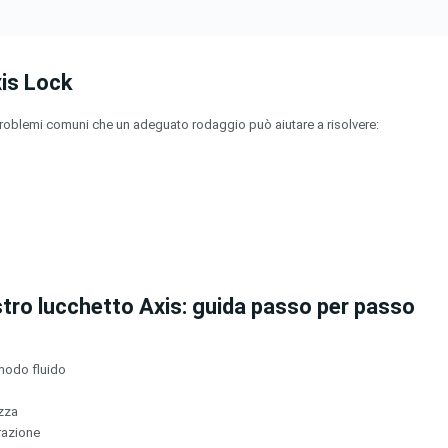
xis Lock
 problemi comuni che un adeguato rodaggio può aiutare a risolvere:
tro lucchetto Axis: guida passo per passo
n modo fluido
izza
frazione