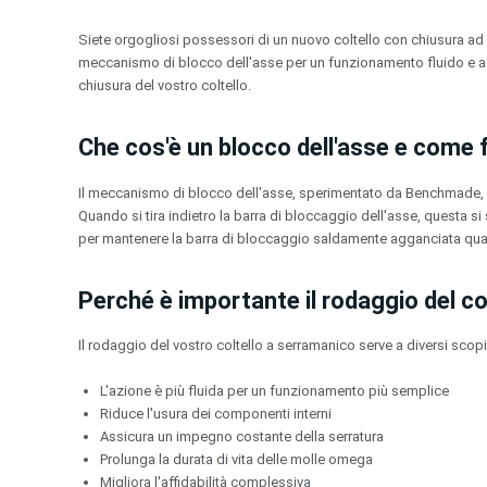
Vai
al
Siete orgogliosi possessori di un nuovo coltello con chiusura ad
contenuto
meccanismo di blocco dell'asse per un funzionamento fluido e aff
chiusura del vostro coltello.
Che cos'è un blocco dell'asse e come 
Il meccanismo di blocco dell'asse, sperimentato da Benchmade, è 
Quando si tira indietro la barra di bloccaggio dell'asse, questa 
per mantenere la barra di bloccaggio saldamente agganciata qua
Perché è importante il rodaggio del co
Il rodaggio del vostro coltello a serramanico serve a diversi scopi 
L'azione è più fluida per un funzionamento più semplice
Riduce l'usura dei componenti interni
Assicura un impegno costante della serratura
Prolunga la durata di vita delle molle omega
Migliora l'affidabilità complessiva