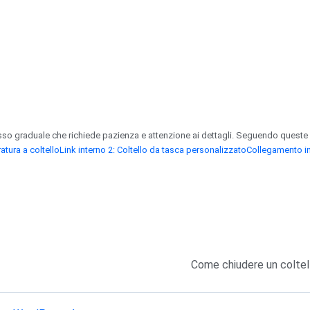
so graduale che richiede pazienza e attenzione ai dettagli. Seguendo queste lin
atura a coltello
Link interno 2: Coltello da tasca personalizzato
Collegamento in
Come chiudere un coltel