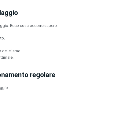
odaggio
aggio. Ecco cosa occorre sapere:
to.
o delle lame
ttimale.
onamento regolare
ggio: