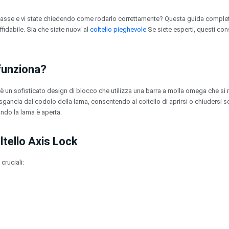
 asse e vi state chiedendo come rodarlo correttamente? Questa guida completa
idabile. Sia che siate nuovi al
coltello pieghevole
Se siete esperti, questi cons
funziona?
un sofisticato design di blocco che utilizza una barra a molla omega che si m
si sgancia dal codolo della lama, consentendo al coltello di aprirsi o chiuder
ndo la lama è aperta.
ltello Axis Lock
cruciali: