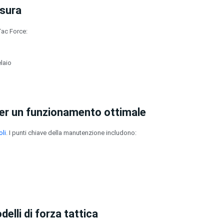
usura
Tac Force:
elaio
per un funzionamento ottimale
oli
. I punti chiave della manutenzione includono:
delli di forza tattica