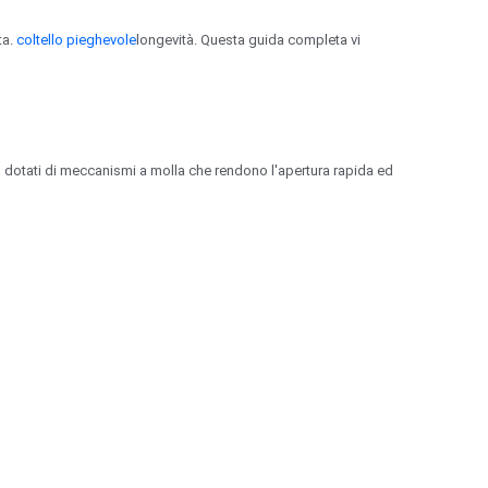
ta.
coltello pieghevole
longevità. Questa guida completa vi
sso dotati di meccanismi a molla che rendono l'apertura rapida ed