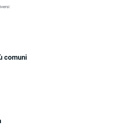
versi:
iù comuni
a