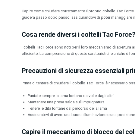
Vai
al
Capire come chiudere correttamente il proprio coltello Tac Force è
contenuto
guiderà passo dopo passo, assicurandovi di poter maneggiare il v
Cosa rende diversi i coltelli Tac Force
I coltelli Tac Force sono noti per il loro meccanismo di apertura a
efficiente. La comprensione di queste caratteristiche uniche è fon
Precauzioni di sicurezza essenziali pr
Prima di tentare di chiudere il coltello Tac Force, è necessario os
Puntate sempre la lama lontano da voi e dagli altri
Mantenere una presa salda sull'impugnatura
Tenere le dita lontane dal percorso della lama
Assicuratevi di avere una buona illuminazione e una posizione 
Capire il meccanismo di blocco del col