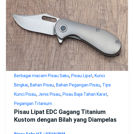
,
,
Berbagai macam Pisau Saku
Pisau Lipat
Kunci
,
,
,
Bingkai
Bahan Pisau
Bahan Pegangan Pisau
Tipe
,
,
,
Kunci Pisau
Jenis Pisau
Pisau Baja Tahan Karat
Pegangan Titanium
Pisau Lipat EDC Gagang Titanium
Kustom dengan Bilah yang Diampelas
Pisau Saku HT
/
07/10/2024