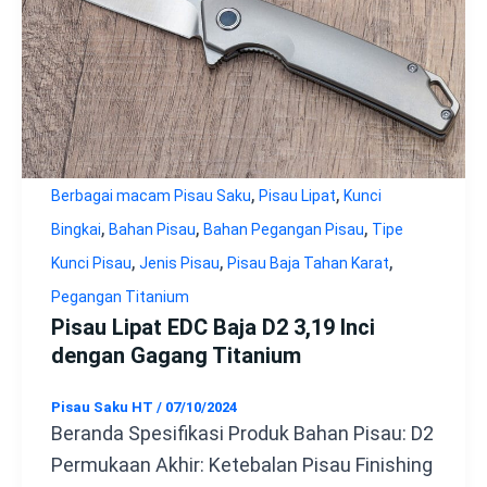
,
,
Berbagai macam Pisau Saku
Pisau Lipat
Kunci
,
,
,
Bingkai
Bahan Pisau
Bahan Pegangan Pisau
Tipe
,
,
,
Kunci Pisau
Jenis Pisau
Pisau Baja Tahan Karat
Pegangan Titanium
Pisau Lipat EDC Baja D2 3,19 Inci
dengan Gagang Titanium
Pisau Saku HT
/
07/10/2024
Beranda Spesifikasi Produk Bahan Pisau: D2
Permukaan Akhir: Ketebalan Pisau Finishing