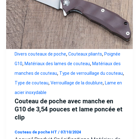
,
,
Divers couteaux de poche
Couteaux pliants
Poignée
,
,
G10
Matériaux des lames de couteau
Matériaux des
,
,
manches de couteau
Type de verrouillage du couteau
,
,
Type de couteau
Verrouillage de la doublure
Lame en
acier inoxydable
Couteau de poche avec manche en
G10 de 3,54 pouces et lame poncée et
clip
Couteau de poche HT
/
07/10/2024