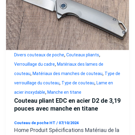
,
,
Divers couteaux de poche
Couteaux pliants
,
Verrouillage du cadre
Matériaux des lames de
,
,
couteau
Matériaux des manches de couteau
Type de
,
,
verrouillage du couteau
Type de couteau
Lame en
,
acier inoxydable
Manche en titane
Couteau pliant EDC en acier D2 de 3,19
pouces avec manche en titane
Couteau de poche HT
/
07/10/2024
Home Produit Spécifications Matériau de la