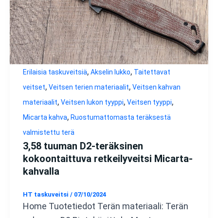
,
,
Erilaisia taskuveitsiä
Akselin lukko
Taitettavat
,
,
veitset
Veitsen terien materiaalit
Veitsen kahvan
,
,
,
materiaalit
Veitsen lukon tyyppi
Veitsen tyyppi
,
Micarta kahva
Ruostumattomasta teräksestä
valmistettu terä
3,58 tuuman D2-teräksinen
kokoontaittuva retkeilyveitsi Micarta-
kahvalla
HT taskuveitsi
/
07/10/2024
Home Tuotetiedot Terän materiaali: Terän