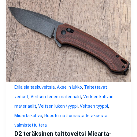
,
,
Erilaisia taskuveitsiä
Akselin lukko
Taitettavat
,
,
veitset
Veitsen terien materiaalit
Veitsen kahvan
,
,
,
materiaalit
Veitsen lukon tyyppi
Veitsen tyyppi
,
Micarta kahva
Ruostumattomasta teräksestä
valmistettu terä
D2 teräksinen taittoveitsi Micarta-