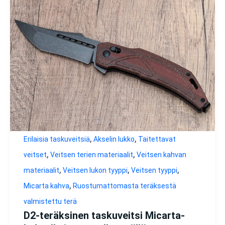
,
,
Erilaisia taskuveitsiä
Akselin lukko
Taitettavat
,
,
veitset
Veitsen terien materiaalit
Veitsen kahvan
,
,
,
materiaalit
Veitsen lukon tyyppi
Veitsen tyyppi
,
Micarta kahva
Ruostumattomasta teräksestä
valmistettu terä
D2-teräksinen taskuveitsi Micarta-