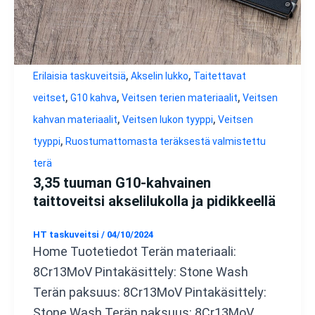
,
,
Erilaisia taskuveitsiä
Akselin lukko
Taitettavat
,
,
,
veitset
G10 kahva
Veitsen terien materiaalit
Veitsen
,
,
kahvan materiaalit
Veitsen lukon tyyppi
Veitsen
,
tyyppi
Ruostumattomasta teräksestä valmistettu
terä
3,35 tuuman G10-kahvainen
taittoveitsi akselilukolla ja pidikkeellä
HT taskuveitsi
/
04/10/2024
Home Tuotetiedot Terän materiaali:
8Cr13MoV Pintakäsittely: Stone Wash
Terän paksuus: 8Cr13MoV Pintakäsittely:
Stone Wash Terän paksuus: 8Cr13MoV