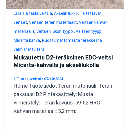
,
,
Erilaisia taskuveitsiä
Akselin lukko
Taitettavat
,
,
veitset
Veitsen terien materiaalit
Veitsen kahvan
,
,
,
materiaalit
Veitsen lukon tyyppi
Veitsen tyyppi
,
Micarta kahva
Ruostumattomasta teräksestä
valmistettu terä
Mukautettu D2-teräksinen EDC-veitsi
Micarta-kahvalla ja akselilukolla
HT taskuveitsi
/
07/10/2024
Home Tuotetiedot Terän materiaali: Terän
paksuus: D2 Pintakäsittely: Musta
viimeistely: Terän kovuus: 59-62 HRC
Kahvan materiaali: 3,2 mm: