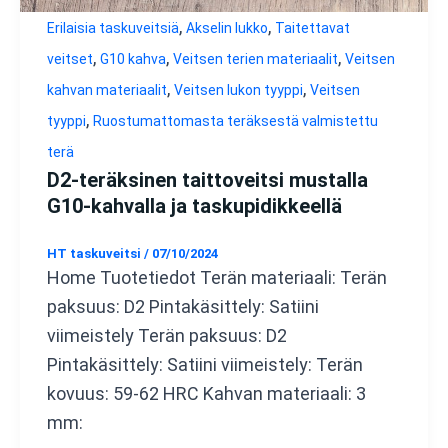
,
,
Erilaisia taskuveitsiä
Akselin lukko
Taitettavat
,
,
,
veitset
G10 kahva
Veitsen terien materiaalit
Veitsen
,
,
kahvan materiaalit
Veitsen lukon tyyppi
Veitsen
,
tyyppi
Ruostumattomasta teräksestä valmistettu
terä
D2-teräksinen taittoveitsi mustalla
G10-kahvalla ja taskupidikkeellä
HT taskuveitsi
/
07/10/2024
Home Tuotetiedot Terän materiaali: Terän
paksuus: D2 Pintakäsittely: Satiini
viimeistely Terän paksuus: D2
Pintakäsittely: Satiini viimeistely: Terän
kovuus: 59-62 HRC Kahvan materiaali: 3
mm: