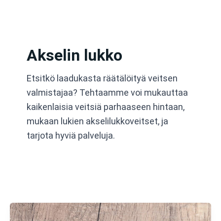
Siirry
sisältöön
Akselin lukko
Etsitkö laadukasta räätälöityä veitsen
valmistajaa? Tehtaamme voi mukauttaa
kaikenlaisia veitsiä parhaaseen hintaan,
mukaan lukien akselilukkoveitset, ja
tarjota hyviä palveluja.