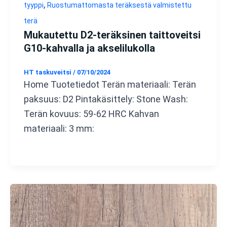
,
tyyppi
Ruostumattomasta teräksestä valmistettu
terä
Mukautettu D2-teräksinen taittoveitsi
G10-kahvalla ja akselilukolla
HT taskuveitsi
/
07/10/2024
Home Tuotetiedot Terän materiaali: Terän
paksuus: D2 Pintakäsittely: Stone Wash:
Terän kovuus: 59-62 HRC Kahvan
materiaali: 3 mm: