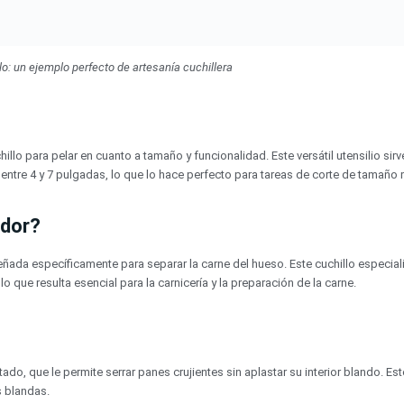
: un ejemplo perfecto de artesanía cuchillera
chillo para pelar en cuanto a tamaño y funcionalidad. Este versátil utensilio sir
entre 4 y 7 pulgadas, lo que lo hace perfecto para tareas de corte de tamaño
ador?
eñada específicamente para separar la carne del hueso. Este cuchillo especializ
o que resulta esencial para la carnicería y la preparación de la carne.
o, que le permite serrar panes crujientes sin aplastar su interior blando. Este
s blandas.