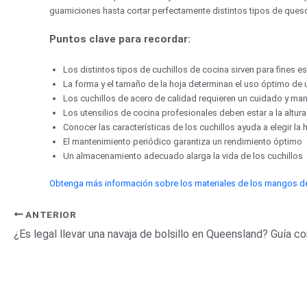
guarniciones hasta cortar perfectamente distintos tipos de queso.
Puntos clave para recordar:
Los distintos tipos de cuchillos de cocina sirven para fines e
La forma y el tamaño de la hoja determinan el uso óptimo de u
Los cuchillos de acero de calidad requieren un cuidado y m
Los utensilios de cocina profesionales deben estar a la altur
Conocer las características de los cuchillos ayuda a elegir la
El mantenimiento periódico garantiza un rendimiento óptimo
Un almacenamiento adecuado alarga la vida de los cuchillos
Obtenga más información sobre los materiales de los mangos de
ANTERIOR
¿Es legal llevar una navaja de bolsillo en Queensland? Guía 