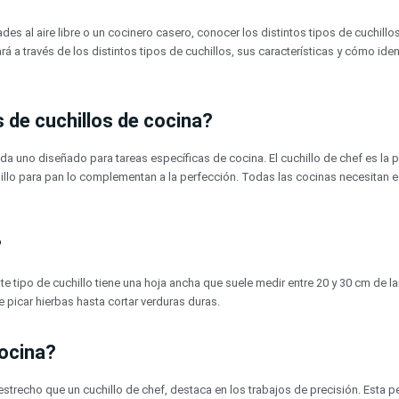
ades al aire libre o un cocinero casero, conocer los distintos tipos de cuchillo
rá a través de los distintos tipos de cuchillos, sus características y cómo id
s de cuchillos de cocina?
da uno diseñado para tareas específicas de cocina. El cuchillo de chef es la p
hillo para pan lo complementan a la perfección. Todas las cocinas necesitan 
?
ste tipo de cuchillo tiene una hoja ancha que suele medir entre 20 y 30 cm de 
e picar hierbas hasta cortar verduras duras.
cocina?
s estrecho que un cuchillo de chef, destaca en los trabajos de precisión. Esta