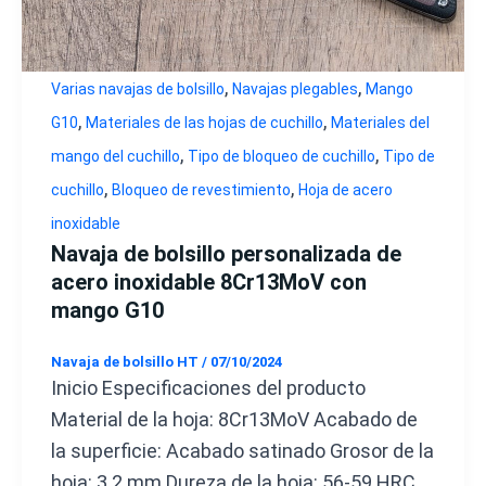
,
,
Varias navajas de bolsillo
Navajas plegables
Mango
,
,
G10
Materiales de las hojas de cuchillo
Materiales del
,
,
mango del cuchillo
Tipo de bloqueo de cuchillo
Tipo de
,
,
cuchillo
Bloqueo de revestimiento
Hoja de acero
inoxidable
Navaja de bolsillo personalizada de
acero inoxidable 8Cr13MoV con
mango G10
Navaja de bolsillo HT
/
07/10/2024
Inicio Especificaciones del producto
Material de la hoja: 8Cr13MoV Acabado de
la superficie: Acabado satinado Grosor de la
hoja: 3.2 mm Dureza de la hoja: 56-59 HRC