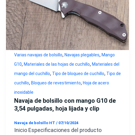
,
,
Varias navajas de bolsillo
Navajas plegables
Mango
,
,
G10
Materiales de las hojas de cuchillo
Materiales del
,
,
mango del cuchillo
Tipo de bloqueo de cuchillo
Tipo de
,
,
cuchillo
Bloqueo de revestimiento
Hoja de acero
inoxidable
Navaja de bolsillo con mango G10 de
3,54 pulgadas, hoja lijada y clip
Navaja de bolsillo HT
/
07/10/2024
Inicio Especificaciones del producto