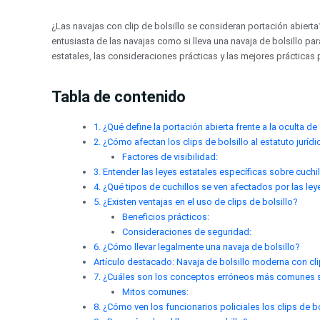
Ir
al
¿Las navajas con clip de bolsillo se consideran portación abierta?
contenido
entusiasta de las navajas como si lleva una navaja de bolsillo pa
estatales, las consideraciones prácticas y las mejores prácticas
Tabla de contenido
1. ¿Qué define la portación abierta frente a la oculta 
2. ¿Cómo afectan los clips de bolsillo al estatuto juríd
Factores de visibilidad:
3. Entender las leyes estatales específicas sobre cuchi
4. ¿Qué tipos de cuchillos se ven afectados por las le
5. ¿Existen ventajas en el uso de clips de bolsillo?
Beneficios prácticos:
Consideraciones de seguridad:
6. ¿Cómo llevar legalmente una navaja de bolsillo?
Artículo destacado: Navaja de bolsillo moderna con cl
7. ¿Cuáles son los conceptos erróneos más comunes so
Mitos comunes:
8. ¿Cómo ven los funcionarios policiales los clips de bo