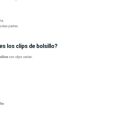
rta
 todas partes
s los clips de bolsillo?
illos
con clips varían:
llo
: