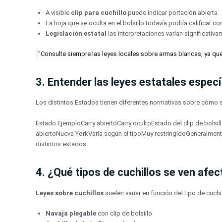
A visible
clip para cuchillo
puede indicar portación abierta
La hoja que se oculta en el bolsillo todavía podría calificar c
Legislación estatal
las interpretaciones varían significativ
"Consulte siempre las leyes locales sobre armas blancas, ya que l
3. Entender las leyes estatales especí
Los distintos Estados tienen diferentes normativas sobre cómo
Estado EjemploCarry abiertoCarry ocultoEstado del clip de bols
abiertoNueva YorkVaría según el tipoMuy restringidoGeneralment
distintos estados.
4. ¿Qué tipos de cuchillos se ven afec
Leyes sobre cuchillos
suelen variar en función del tipo de cuchil
Navaja plegable
con clip de bolsillo