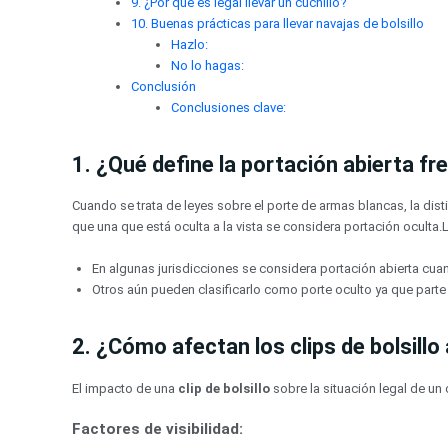
9. ¿Por qué es legal llevar un cuchillo?
10. Buenas prácticas para llevar navajas de bolsillo
Hazlo:
No lo hagas:
Conclusión
Conclusiones clave:
1. ¿Qué define la portación abierta fr
Cuando se trata de leyes sobre el porte de armas blancas, la disti
que una que está oculta a la vista se considera portación oculta
En algunas jurisdicciones se considera portación abierta cuando
Otros aún pueden clasificarlo como porte oculto ya que parte 
2. ¿Cómo afectan los clips de bolsillo 
El impacto de una
clip de bolsillo
sobre la situación legal de un 
Factores de visibilidad: