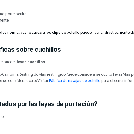
omo porte oculto
amente
as normativas relativas a los clips de bolsillo pueden variar drásticamente de 
ficas sobre cuchillos
 se puede
llevar cuchillos
:
illoCaliforniaRestringidoMás restringidoPuede considerarse ocultoTexasMás p
e se considera ocultoVisitar
Fábrica de navajas de bolsillo
para obtener infor
tados por las leyes de portación?
lo: