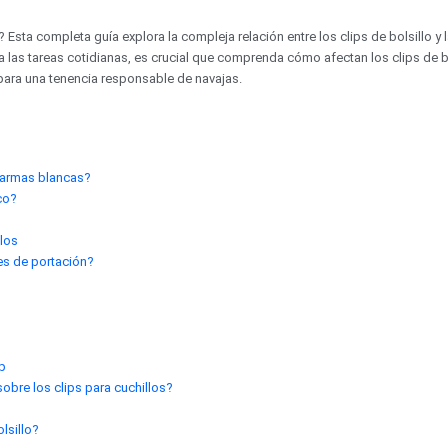
 Esta completa guía explora la compleja relación entre los clips de bolsillo y 
ra las tareas cotidianas, es crucial que comprenda cómo afectan los clips de bo
 para una tenencia responsable de navajas.
de armas blancas?
ico?
llos
yes de portación?
ip
bre los clips para cuchillos?
lsillo?