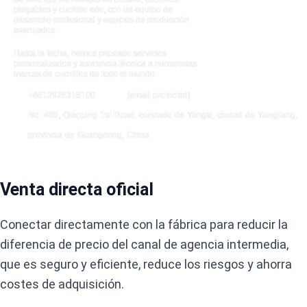
plegables y cuchillo edc, con un equipo de
desarrollo profesional y equipos de producción
avanzados.
Hasta la fecha, hemos prestado servicios
personalizados y asistencia técnica a numerosas
marcas de cuchillos de todo el mundo.
+8613926318100
[email protected]
No. 489, Qiaoping 1st Road, condado de Yangxi, ciudad de Yangjiang,
provincia de Guangdong, China
Venta directa oficial
Conectar directamente con la fábrica para reducir la
diferencia de precio del canal de agencia intermedia,
que es seguro y eficiente, reduce los riesgos y ahorra
costes de adquisición.