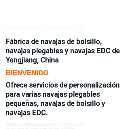
Ir
al
contenido
FÁBRICA DE NAVAJAS HT
Fábrica de navajas de bolsillo,
navajas plegables y navajas EDC de
Yangjiang, China
BIENVENIDO
Ofrece servicios de personalización
para varias navajas plegables
pequeñas, navajas de bolsillo y
navajas EDC.
Somos una fábrica especializada en la producción
de todo tipo de navajas de bolsillo, cuchillos