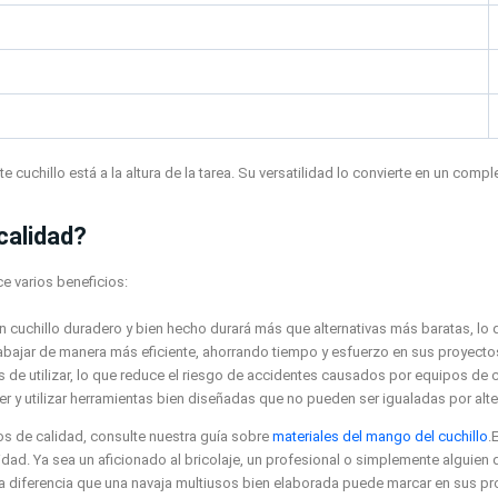
uchillo está a la altura de la tarea. Su versatilidad lo convierte en un compl
calidad?
ce varios beneficios:
un cuchillo duradero y bien hecho durará más que alternativas más baratas, lo q
 trabajar de manera más eficiente, ahorrando tiempo y esfuerzo en sus proyecto
de utilizar, lo que reduce el riesgo de accidentes causados por equipos de ca
er y utilizar herramientas bien diseñadas que no pueden ser igualadas por alt
os de calidad, consulte nuestra guía sobre
materiales del mango del cuchillo
.
lidad. Ya sea un aficionado al bricolaje, un profesional o simplemente alguie
a diferencia que una navaja multiusos bien elaborada puede marcar en sus pro