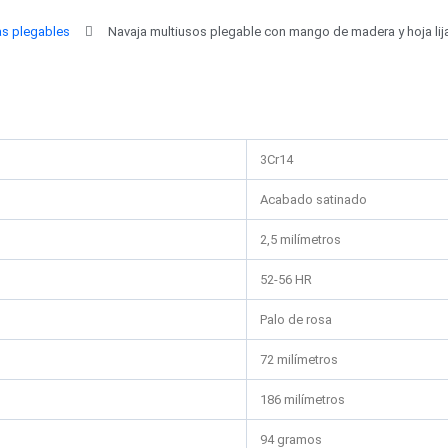
as plegables
Navaja multiusos plegable con mango de madera y hoja lij
3Cr14
Acabado satinado
2,5 milímetros
52-56 HR
Palo de rosa
72 milímetros
186 milímetros
94 gramos