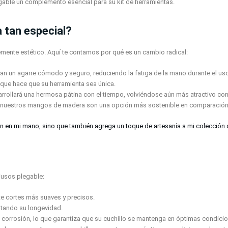
gable un complemento esencial para su kit de herramientas.
 tan especial?
ente estético. Aquí te contamos por qué es un cambio radical:
an un agarre cómodo y seguro, reduciendo la fatiga de la mano durante el us
o que hace que su herramienta sea única.
ollará una hermosa pátina con el tiempo, volviéndose aún más atractivo con
 nuestros mangos de madera son una opción más sostenible en comparación co
n en mi mano, sino que también agrega un toque de artesanía a mi colección d
tiusos plegable:
ite cortes más suaves y precisos.
entando su longevidad.
la corrosión, lo que garantiza que su cuchillo se mantenga en óptimas condici