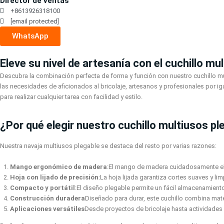
Director de ventas
+8613926318100
[email protected]
WhatsApp
Eleve su nivel de artesanía con el cuchillo m
Descubra la combinación perfecta de forma y función con nuestro cuchillo mu
las necesidades de aficionados al bricolaje, artesanos y profesionales por ig
para realizar cualquier tarea con facilidad y estilo.
¿Por qué elegir nuestro cuchillo multiusos pl
Nuestra navaja multiusos plegable se destaca del resto por varias razones:
Mango ergonómico de madera
:El mango de madera cuidadosamente ela
Hoja con lijado de precisión
:La hoja lijada garantiza cortes suaves y l
Compacto y portátil
:El diseño plegable permite un fácil almacenamiento 
Construcción duradera
Diseñado para durar, este cuchillo combina mate
Aplicaciones versátiles
Desde proyectos de bricolaje hasta actividades al