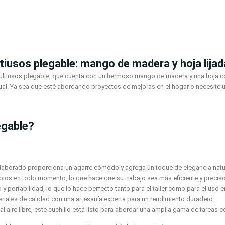
ultiusos plegable: mango de madera y hoja lija
ltiusos plegable, que cuenta con un hermoso mango de madera y una hoja con l
ual. Ya sea que esté abordando proyectos de mejoras en el hogar o necesite un 
egable?
borado proporciona un agarre cómodo y agrega un toque de elegancia natura
impios en todo momento, lo que hace que su trabajo sea más eficiente y preciso
y portabilidad, lo que lo hace perfecto tanto para el taller como para el uso 
riales de calidad con una artesanía experta para un rendimiento duradero.
 aire libre, este cuchillo está listo para abordar una amplia gama de tareas co