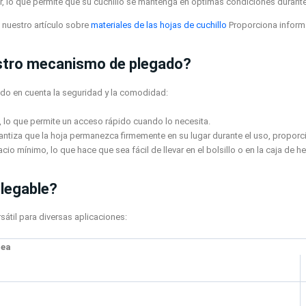
ener, lo que permite que su cuchillo se mantenga en óptimas condiciones duran
 nuestro artículo sobre
materiales de las hojas de cuchillo
Proporciona informa
estro mecanismo de plegado?
do en cuenta la seguridad y la comodidad:
zo, lo que permite un acceso rápido cuando lo necesita.
antiza que la hoja permanezca firmemente en su lugar durante el uso, propor
io mínimo, lo que hace que sea fácil de llevar en el bolsillo o en la caja de h
plegable?
átil para diversas aplicaciones:
rea