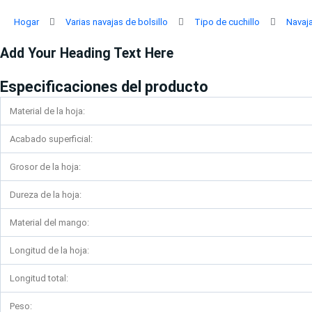
Ir
al
Hogar
Varias navajas de bolsillo
Tipo de cuchillo
Navaj
contenido
Add Your Heading Text Here
Especificaciones del producto
Material de la hoja:
Acabado superficial:
Grosor de la hoja:
Dureza de la hoja:
Material del mango:
Longitud de la hoja:
Longitud total:
Peso: