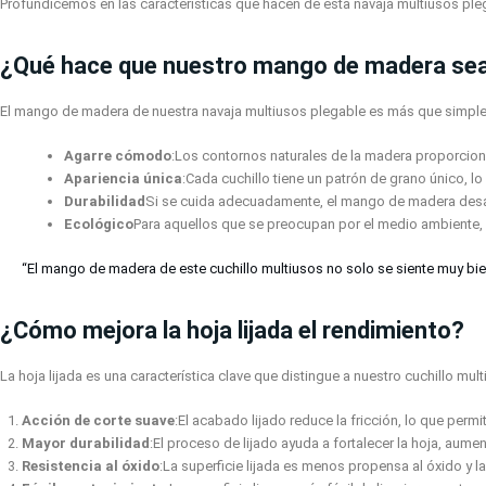
Profundicemos en las características que hacen de esta navaja multiusos ple
¿Qué hace que nuestro mango de madera sea
El mango de madera de nuestra navaja multiusos plegable es más que simplem
Agarre cómodo
:Los contornos naturales de la madera proporcion
Apariencia única
:Cada cuchillo tiene un patrón de grano único, l
Durabilidad
Si se cuida adecuadamente, el mango de madera desarr
Ecológico
Para aquellos que se preocupan por el medio ambiente,
“El mango de madera de este cuchillo multiusos no solo se siente muy bie
¿Cómo mejora la hoja lijada el rendimiento?
La hoja lijada es una característica clave que distingue a nuestro cuchillo mul
Acción de corte suave
:El acabado lijado reduce la fricción, lo que perm
Mayor durabilidad
:El proceso de lijado ayuda a fortalecer la hoja, aum
Resistencia al óxido
:La superficie lijada es menos propensa al óxido y 