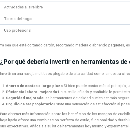
Actividades al aire libre
Tareas del hogar
Uso profesional
Ya sea que esté cortando cartón, recortando madera o abriendo paquetes, este c
¿Por qué debería invertir en herramientas de 
Invertir en una navaja multiusos plegable de alta calidad como la nuestra ofre
Ahorro de costes a largo plazo
:Si bien puede costar más al principio, 
Eficiencia laboral mejorada
:Un cuchillo afilado y confiable le permite
Seguridad mejorada
Las herramientas de calidad suelen ser más seguras 
Orgullo de ser propietario
:Existe una sensación de satisfacción al pose
Para obtener más información sobre los beneficios de los mangos de cuchill
hoja lijada ofrece una combinación perfecta de estilo, funcionalidad y durabi
sus expectativas. Añádala a su kit de herramientas hoy mismo y experimente l