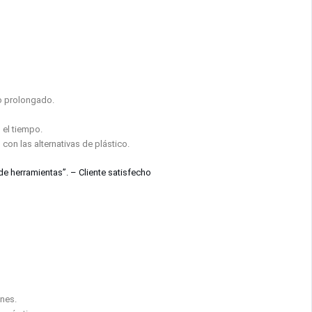
o prolongado.
 el tiempo.
n las alternativas de plástico.
e herramientas”. – Cliente satisfecho
ones.