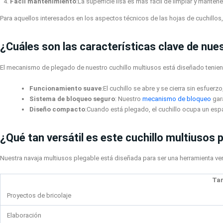
Fácil mantenimiento
:La superficie lisa es más fácil de limpiar y mant
Para aquellos interesados en los aspectos técnicos de las hojas de cuchillos,
¿Cuáles son las características clave de nu
El mecanismo de plegado de nuestro cuchillo multiusos está diseñado tenien
Funcionamiento suave
:El cuchillo se abre y se cierra sin esfuer
Sistema de bloqueo seguro
: Nuestro
mecanismo de bloqueo
gar
Diseño compacto
:Cuando está plegado, el cuchillo ocupa un espac
¿Qué tan versátil es este cuchillo multiusos 
Nuestra navaja multiusos plegable está diseñada para ser una herramienta vers
Ta
Proyectos de bricolaje
Elaboración