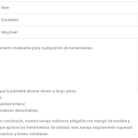
Bien
Excelente
Muy bien
emento invaluable para cualquier kit de herramientas.
ue le permitirá ahorrar dinero a largo plazo.
s.
lidad inferior.
ernativas desechables.
En conclusión, nuestra navaja multiusos plegable con mango de madera y
n que aprecia las herramientas de calidad, esta navaja seguramente superará
yectos y tareas cotidianas.