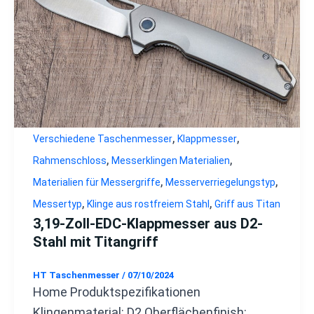
,
,
Verschiedene Taschenmesser
Klappmesser
,
,
Rahmenschloss
Messerklingen Materialien
,
,
Materialien für Messergriffe
Messerverriegelungstyp
,
,
Messertyp
Klinge aus rostfreiem Stahl
Griff aus Titan
3,19-Zoll-EDC-Klappmesser aus D2-
Stahl mit Titangriff
HT Taschenmesser
/
07/10/2024
Home Produktspezifikationen
Klingenmaterial: D2 Oberflächenfinish: