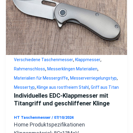
,
,
Verschiedene Taschenmesser
Klappmesser
,
,
Rahmenschloss
Messerklingen Materialien
,
,
Materialien für Messergriffe
Messerverriegelungstyp
,
,
Messertyp
Klinge aus rostfreiem Stahl
Griff aus Titan
Individuelles EDC-Klappmesser mit
Titangriff und geschliffener Klinge
HT Taschenmesser
/
07/10/2024
Home Produktspezifikationen