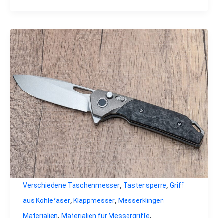
,
,
Verschiedene Taschenmesser
Tastensperre
Griff
,
,
aus Kohlefaser
Klappmesser
Messerklingen
,
,
Materialien
Materialien für Messergriffe