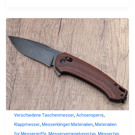
,
,
Verschiedene Taschenmesser
Achsensperre
,
,
Klappmesser
Messerklingen Materialien
Materialien
,
,
,
für Messergriffe
Messerverriegelungstyp
Messertyp