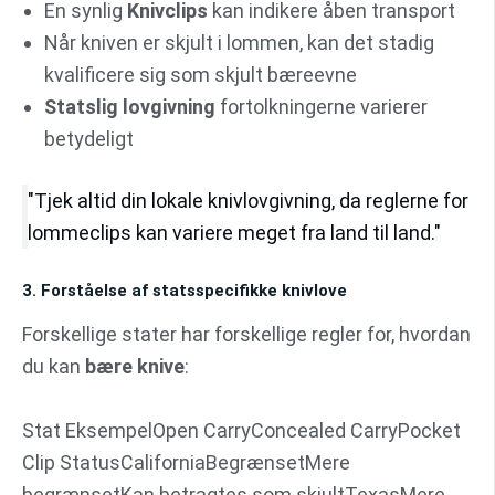
En synlig
Knivclips
kan indikere åben transport
Når kniven er skjult i lommen, kan det stadig
kvalificere sig som skjult bæreevne
Statslig lovgivning
fortolkningerne varierer
betydeligt
"Tjek altid din lokale knivlovgivning, da reglerne for
lommeclips kan variere meget fra land til land."
3. Forståelse af statsspecifikke knivlove
Forskellige stater har forskellige regler for, hvordan
du kan
bære knive
:
Stat EksempelOpen CarryConcealed CarryPocket
Clip StatusCaliforniaBegrænsetMere
begrænsetKan betragtes som skjultTexasMere