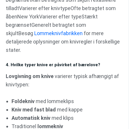
tilladtVarierer efter knivtypeOfte betragtet som
åbenNew YorkVarierer efter typeStærkt
begrænsetGenerelt betragtet som
skjultBesøg
Lommeknivfabrikken
for mere
detaljerede oplysninger om knivregler i forskellige
stater.
4. Hvilke typer knive er påvirket af bærelove?
Lovgivning om knive
varierer typisk afhængigt af
knivtypen:
Foldekniv
med lommeklips
Kniv med fast blad
med kappe
Automatisk kniv
med klips
Traditionel
lommekniv