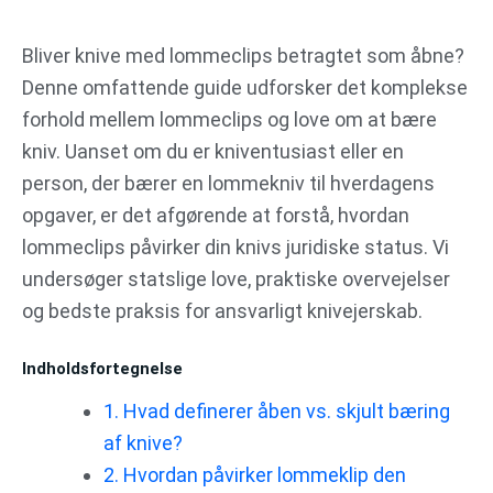
Gå
til
Bliver knive med lommeclips betragtet som åbne?
indholdet
Denne omfattende guide udforsker det komplekse
forhold mellem lommeclips og love om at bære
kniv. Uanset om du er kniventusiast eller en
person, der bærer en lommekniv til hverdagens
opgaver, er det afgørende at forstå, hvordan
lommeclips påvirker din knivs juridiske status. Vi
undersøger statslige love, praktiske overvejelser
og bedste praksis for ansvarligt knivejerskab.
Indholdsfortegnelse
1. Hvad definerer åben vs. skjult bæring
af knive?
2. Hvordan påvirker lommeklip den