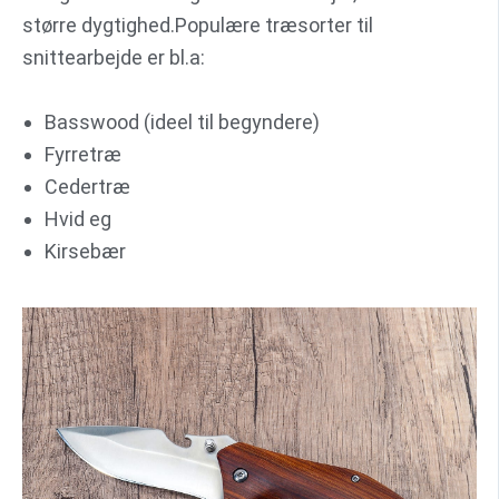
større dygtighed.Populære træsorter til
snittearbejde er bl.a:
Basswood (ideel til begyndere)
Fyrretræ
Cedertræ
Hvid eg
Kirsebær