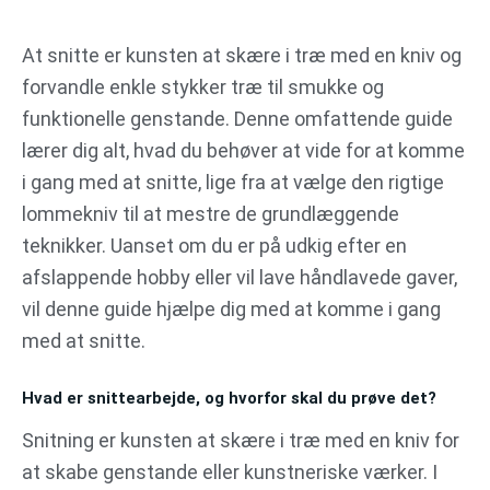
Gå
til
At snitte er kunsten at skære i træ med en kniv og
indholdet
forvandle enkle stykker træ til smukke og
funktionelle genstande. Denne omfattende guide
lærer dig alt, hvad du behøver at vide for at komme
i gang med at snitte, lige fra at vælge den rigtige
lommekniv til at mestre de grundlæggende
teknikker. Uanset om du er på udkig efter en
afslappende hobby eller vil lave håndlavede gaver,
vil denne guide hjælpe dig med at komme i gang
med at snitte.
Hvad er snittearbejde, og hvorfor skal du prøve det?
Snitning er kunsten at skære i træ med en kniv for
at skabe genstande eller kunstneriske værker. I