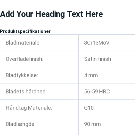
Gå
Add Your Heading Text Here
til
indholdet
Produktspecifikationer
Bladmateriale:
8Cr13MoV
Overfladefinish:
Satin finish
Bladtykkelse:
4 mm
Bladets hårdhed:
56-59 HRC
Håndtag Materiale:
G10
Bladlængde:
90 mm