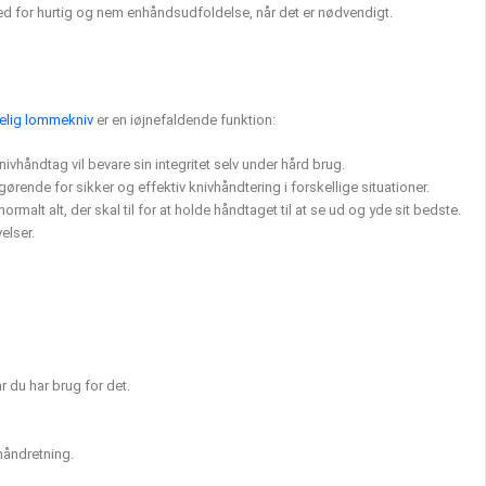
ed for hurtig og nem enhåndsudfoldelse, når det er nødvendigt.
lig lommekniv
er en iøjnefaldende funktion:
nivhåndtag vil bevare sin integritet selv under hård brug.
ørende for sikker og effektiv knivhåndtering i forskellige situationer.
alt alt, der skal til for at holde håndtaget til at se ud og yde sit bedste.
elser.
r du har brug for det.
håndretning.