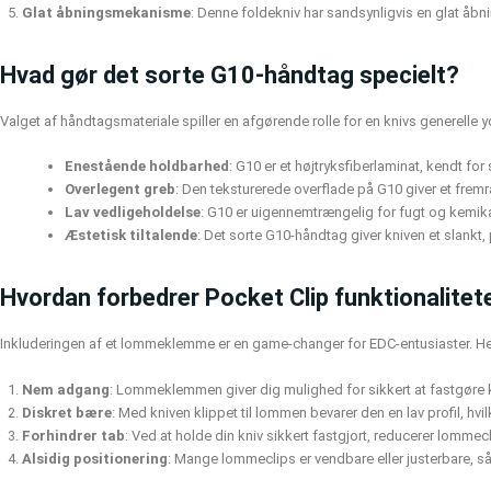
Glat åbningsmekanisme
: Denne foldekniv har sandsynligvis en glat åb
Hvad gør det sorte G10-håndtag specielt?
Valget af håndtagsmateriale spiller en afgørende rolle for en knivs generelle 
Enestående holdbarhed
: G10 er et højtryksfiberlaminat, kendt for
Overlegent greb
: Den teksturerede overflade på G10 giver et fremra
Lav vedligeholdelse
: G10 er uigennemtrængelig for fugt og kemikali
Æstetisk tiltalende
: Det sorte G10-håndtag giver kniven et slankt
Hvordan forbedrer Pocket Clip funktionalitet
Inkluderingen af et lommeklemme er en game-changer for EDC-entusiaster. Her
Nem adgang
: Lommeklemmen giver dig mulighed for sikkert at fastgøre kni
Diskret bære
: Med kniven klippet til lommen bevarer den en lav profil, hvilk
Forhindrer tab
: Ved at holde din kniv sikkert fastgjort, reducerer lommecl
Alsidig positionering
: Mange lommeclips er vendbare eller justerbare, så