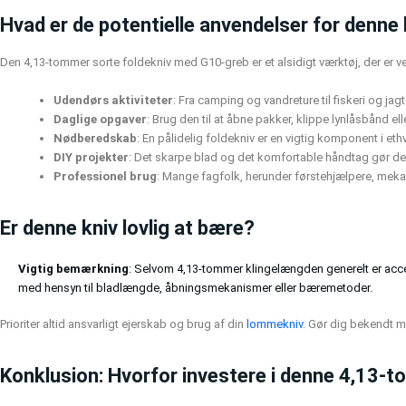
Hvad er de potentielle anvendelser for denne 
Den 4,13-tommer sorte foldekniv med G10-greb er et alsidigt værktøj, der er ve
Udendørs aktiviteter
: Fra camping og vandreture til fiskeri og ja
Daglige opgaver
: Brug den til at åbne pakker, klippe lynlåsbånd el
Nødberedskab
: En pålidelig foldekniv er en vigtig komponent i eth
DIY projekter
: Det skarpe blad og det komfortable håndtag gør den
Professionel brug
: Mange fagfolk, herunder førstehjælpere, mekan
Er denne kniv lovlig at bære?
Vigtig bemærkning
: Selvom 4,13-tommer klingelængden generelt er accep
med hensyn til bladlængde, åbningsmekanismer eller bæremetoder.
Prioriter altid ansvarligt ejerskab og brug af din
lommekniv
. Gør dig bekendt me
Konklusion: Hvorfor investere i denne 4,13-