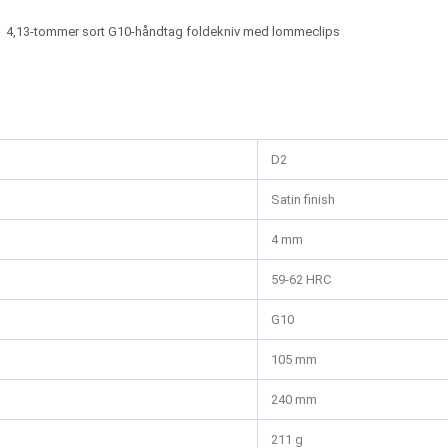
4,13-tommer sort G10-håndtag foldekniv med lommeclips
D2
Satin finish
4 mm
59-62 HRC
G10
105 mm
240 mm
211 g