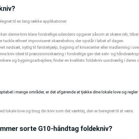
kniv?
legnet til en lang række applikationer:
gt kan denne kniv klare forskellige udendørs opgaver såsom at skære reb, tilber
ler tackle ethvert improviseret skærebehov, der opstår i løbet af dagen.
vert nødsæt, nyttig til førstehjælp, bygning af krisecenter eller madlavning i uve
ne kniv ideel til præcisionsskæring i forskellige gør-det-selv- og håndværkspr
ikere og bygningsarbejdere, finder en kvalitets foldekniv uundværlig i deres 
tabel i mange områder, er det afgørende at tjekke dine lokale love og regler
d lokale love og brug din kniv som det værktøj, den er beregnet til at være.
tommer sorte G10-håndtag foldekniv?