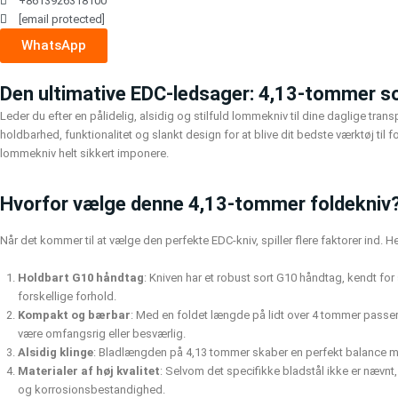
+8613926318100
[email protected]
WhatsApp
Den ultimative EDC-ledsager: 4,13-tommer s
Leder du efter en pålidelig, alsidig og stilfuld lommekniv til dine daglige
holdbarhed, funktionalitet og slankt design for at blive dit bedste værktøj til 
lommekniv helt sikkert imponere.
Hvorfor vælge denne 4,13-tommer foldekniv
Når det kommer til at vælge den perfekte EDC-kniv, spiller flere faktorer ind. 
Holdbart G10 håndtag
: Kniven har et robust sort G10 håndtag, kendt fo
forskellige forhold.
Kompakt og bærbar
: Med en foldet længde på lidt over 4 tommer passer 
være omfangsrig eller besværlig.
Alsidig klinge
: Bladlængden på 4,13 tommer skaber en perfekt balance mell
Materialer af høj kvalitet
: Selvom det specifikke bladstål ikke er nævnt
og korrosionsbestandighed.