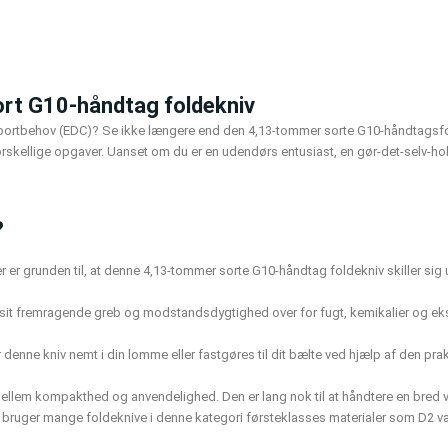
ort G10-håndtag foldekniv
 transportbehov (EDC)? Se ikke længere end den 4,13-tommer sorte G10-håndta
forskellige opgaver. Uanset om du er en udendørs entusiast, en gør-det-selv-hobb
?
Her er grunden til, at denne 4,13-tommer sorte G10-håndtag foldekniv skiller si
r sit fremragende greb og modstandsdygtighed over for fugt, kemikalier og eks
denne kniv nemt i din lomme eller fastgøres til dit bælte ved hjælp af den prak
em kompakthed og anvendelighed. Den er lang nok til at håndtere en bred vifte 
, bruger mange foldeknive i denne kategori førsteklasses materialer som D2 vær