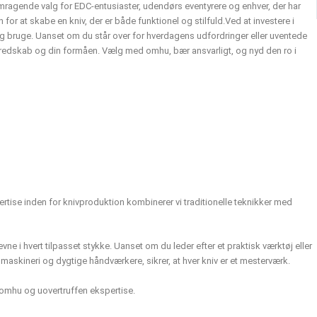
ragende valg for EDC-entusiaster, udendørs eventyrere og enhver, der har
 at skabe en kniv, der er både funktionel og stilfuld.
Ved at investere i
e og bruge. Uanset om du står over for hverdagens udfordringer eller uventede
t beredskab og din formåen. Vælg med omhu, bær ansvarligt, og nyd den ro i
pertise inden for knivproduktion kombinerer vi traditionelle teknikker med
evne i hvert tilpasset stykke. Uanset om du leder efter et praktisk værktøj eller
askineri og dygtige håndværkere, sikrer, at hver kniv er et mesterværk.
, omhu og uovertruffen ekspertise.