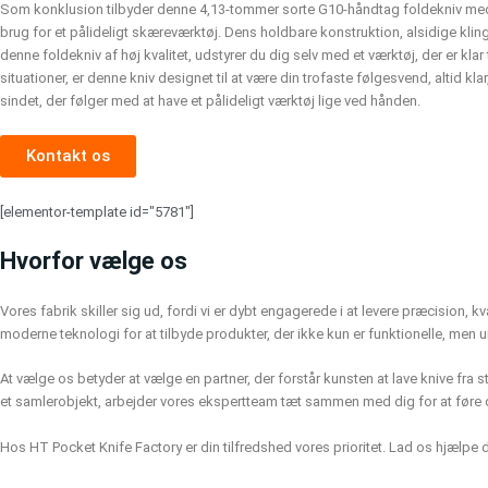
Som konklusion tilbyder denne 4,13-tommer sorte G10-håndtag foldekniv med l
brug for et pålideligt skæreværktøj. Dens holdbare konstruktion, alsidige kl
denne foldekniv af høj kvalitet, udstyrer du dig selv med et værktøj, der er kl
situationer, er denne kniv designet til at være din trofaste følgesvend, altid kla
sindet, der følger med at have et pålideligt værktøj lige ved hånden.
Kontakt os
[elementor-template id="5781"]
Hvorfor vælge os
Vores fabrik skiller sig ud, fordi vi er dybt engagerede i at levere præcision, 
moderne teknologi for at tilbyde produkter, der ikke kun er funktionelle, men u
At vælge os betyder at vælge en partner, der forstår kunsten at lave knive fra sta
et samlerobjekt, arbejder vores ekspertteam tæt sammen med dig for at føre di
Hos HT Pocket Knife Factory er din tilfredshed vores prioritet. Lad os hjælpe 