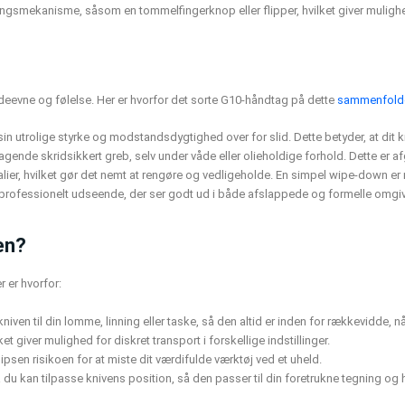
ningsmekanisme, såsom en tommelfingerknop eller flipper, hvilket giver muligh
ydeevne og følelse. Her er hvorfor det sorte G10-håndtag på dette
sammenfolde
 sin utrolige styrke og modstandsdygtighed over for slid. Dette betyder, at dit k
gende skridsikkert greb, selv under våde eller olieholdige forhold. Dette er afg
er, hvilket gør det nemt at rengøre og vedligeholde. En simpel wipe-down er norm
, professionelt udseende, der ser godt ud i både afslappede og formelle omgiv
en?
 er hvorfor:
ven til din lomme, linning eller taske, så den altid er inden for rækkevidde, nå
et giver mulighed for diskret transport i forskellige indstillinger.
ipsen risikoen for at miste dit værdifulde værktøj ved et uheld.
 du kan tilpasse knivens position, så den passer til din foretrukne tegning og 