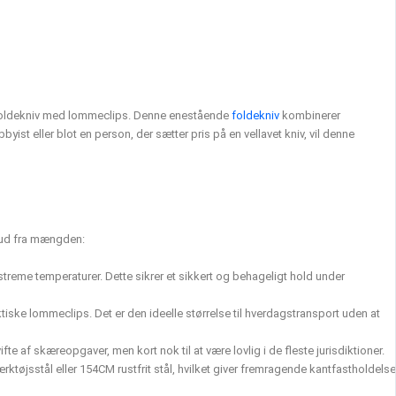
gsfoldekniv med lommeclips. Denne enestående
foldekniv
kombinerer
yist eller blot en person, der sætter pris på en vellavet kniv, vil denne
g ud fra mængden:
treme temperaturer. Dette sikrer et sikkert og behageligt hold under
tiske lommeclips. Det er den ideelle størrelse til hverdagstransport uden at
af skæreopgaver, men kort nok til at være lovlig i de fleste jurisdiktioner.
ktøjsstål eller 154CM rustfrit stål, hvilket giver fremragende kantfastholdelse