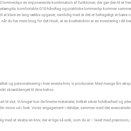
ommeclips en imponerende kombination af funktioner, der gør den til et frem
ingelængde, komfortable G10-håndtag og praktiske lommeclip kommer sammen for
ar til at klare en lang række opgaver, samtidig med at det er behageligt at bær
r, når du har mest brug for det.
Husk, at en kvalitetskniv er en investering i di
kvalitet og personalisering i hver eneste kniv, vi producerer. Med mange års eks
nikt skræddersyet til dine behov.
rt til slut. Vi bruger kun de fineste materialer, hvilket sikrer holdbarhed og yde
n vision ud i livet. Vores engagement i detaljer, sammen med det avancerede m
dig med at skabe en kniv, der er lige så unik, som du er – lavet med præcision