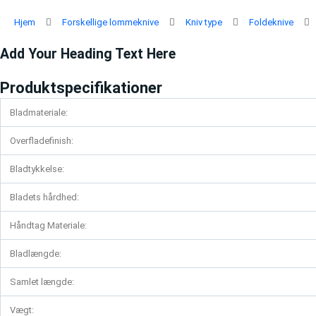
Gå
til
Hjem
Forskellige lommeknive
Kniv type
Foldeknive
indholdet
Add Your Heading Text Here
Produktspecifikationer
Bladmateriale:
Overfladefinish:
Bladtykkelse:
Bladets hårdhed:
Håndtag Materiale:
Bladlængde:
Samlet længde:
Vægt: