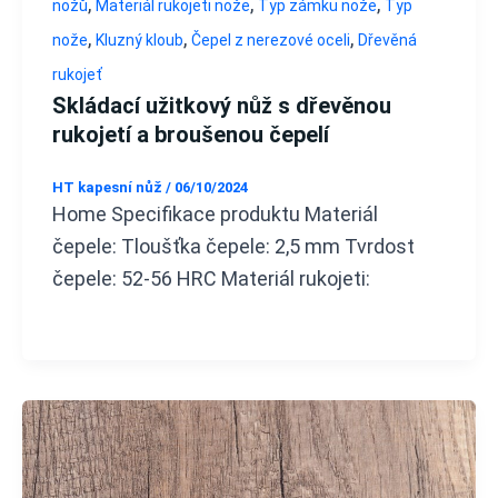
,
,
,
nožů
Materiál rukojeti nože
Typ zámku nože
Typ
,
,
,
nože
Kluzný kloub
Čepel z nerezové oceli
Dřevěná
rukojeť
Skládací užitkový nůž s dřevěnou
rukojetí a broušenou čepelí
HT kapesní nůž
/
06/10/2024
Home Specifikace produktu Materiál
čepele: Tloušťka čepele: 2,5 mm Tvrdost
čepele: 52-56 HRC Materiál rukojeti: