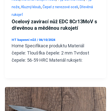
,
,
,
nože
Kluzný kloub
Čepel z nerezové oceli
Dřevěná
rukojeť
Ocelový zavírací nůž EDC 8Cr13MoV s
dřevěnou a měděnou rukojetí
HT kapesní nůž
/
06/10/2024
Home Specifikace produktu Materiál
čepele: Tloušťka čepele: 2 mm Tvrdost
čepele: 56-59 HRC Materiál rukojeti: