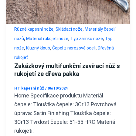
,
,
Různé kapesní nože
Skládací nože
Materiály čepelí
,
,
,
nožů
Materiál rukojeti nože
Typ zámku nože
Typ
,
,
,
nože
Kluzný kloub
Čepel z nerezové oceli
Dřevěná
rukojeť
Zakázkový multifunkční zavírací nůž s
rukojetí ze dřeva pakka
HT kapesní nůž
/
06/10/2024
Home Specifikace produktu Materiál
čepele: Tloušťka čepele: 3Cr13 Povrchová
úprava: Satin Finishing Tloušťka čepele:
3Cr13 Tvrdost čepele: 51-55 HRC Materiál
rukojeti: