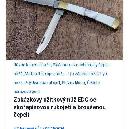
,
,
Různé kapesní nože
Skládací nože
Materiály čepelí
,
,
,
nožů
Materiál rukojeti nože
Typ zámku nože
Typ
,
,
,
nože
Pryskyřičná rukojeť
Kluzný kloub
Čepel z
nerezové oceli
Zakázkový užitkový nůž EDC se
skořepinovou rukojetí a broušenou
čepelí
HT kapesní nůž
/
06/10/2024