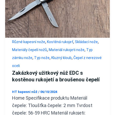
,
,
,
Různé kapesní nože
Kostěná rukojeť
Skládací nože
,
,
Materiály čepelí nožů
Materiál rukojeti nože
Typ
,
,
,
zámku nože
Typ nože
Kluzný kloub
Čepel z nerezové
oceli
Zakázkový užitkový nůž EDC s
kostěnou rukojetí a broušenou čepelí
HT kapesní nůž
/
06/10/2024
Home Specifikace produktu Materiál
čepele: Tloušťka čepele: 2 mm Tvrdost
čepele: 56-59 HRC Materiál rukojeti: