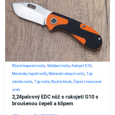
,
,
,
Různé kapesní nože
Skládací nože
Rukojeť G10
,
,
Materiály čepelí nožů
Materiál rukojeti nože
Typ
,
,
,
zámku nože
Typ nože
Kluzný kloub
Čepel z nerezové
oceli
2,24palcový EDC nůž s rukojetí G10 s
broušenou čepelí a klipem