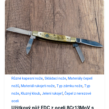
,
,
Různé kapesní nože
Skládací nože
Materiály čepelí
,
,
,
nožů
Materiál rukojeti nože
Typ zámku nože
Typ
,
,
,
nože
Kluzný kloub
Jelení rukojeť
Čepel z nerezové
oceli
Užitkový nůž EDC z oceli 8Cr13MoV s