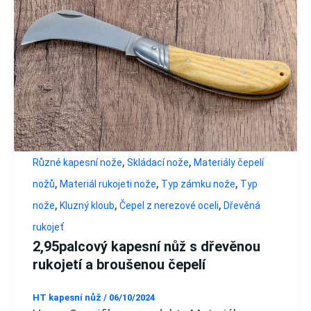
,
,
Různé kapesní nože
Skládací nože
Materiály čepelí
,
,
,
nožů
Materiál rukojeti nože
Typ zámku nože
Typ
,
,
,
nože
Kluzný kloub
Čepel z nerezové oceli
Dřevěná
rukojeť
2,95palcový kapesní nůž s dřevěnou
rukojetí a broušenou čepelí
HT kapesní nůž
/
06/10/2024