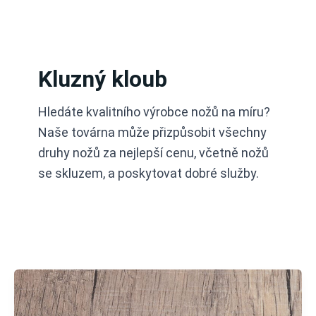
Přeskočit
na
obsah
Kluzný kloub
Hledáte kvalitního výrobce nožů na míru?
Naše továrna může přizpůsobit všechny
druhy nožů za nejlepší cenu, včetně nožů
se skluzem, a poskytovat dobré služby.