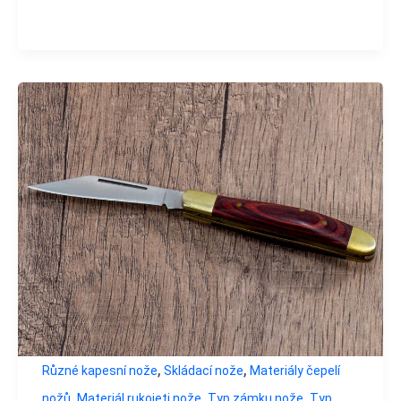
,
,
Různé kapesní nože
Skládací nože
Materiály čepelí
,
,
,
nožů
Materiál rukojeti nože
Typ zámku nože
Typ