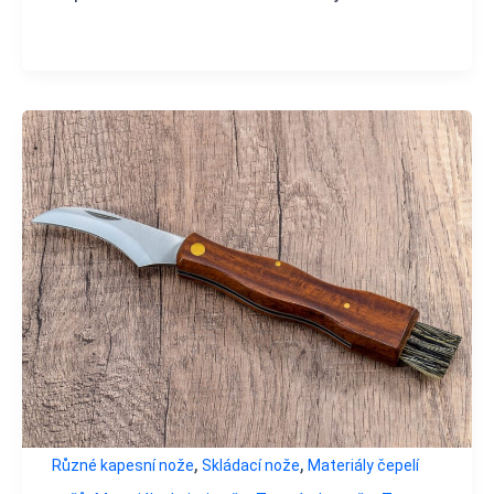
,
,
Různé kapesní nože
Skládací nože
Materiály čepelí