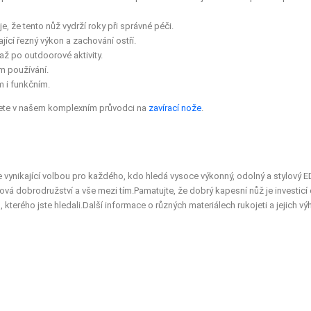
, že tento nůž vydrží roky při správné péči.
jící řezný výkon a zachování ostří.
až po outdoorové aktivity.
ím používání.
ým i funkčním.
nete v našem komplexním průvodci na
zavírací nože
.
je vynikající volbou pro každého, kdo hledá vysoce výkonný, odolný a stylov
ová dobrodružství a vše mezi tím.
Pamatujte, že dobrý kapesní nůž je investicí 
kterého jste hledali.
Další informace o různých materiálech rukojeti a jejich 