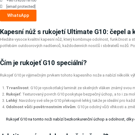
+8613926318100
[email protected]
WhatsApp
Kapesní nůž s rukojetí Ultimate G10: čepel a 
Hledáte vysoce kvalitní kapesní nůž, který kombinuje odolnost, funkčnost a st
potřebám outdoorových nadšenců, každodenních nosičů i sběratelů nožů. Pojď
Čím je rukojeť G10 speciální?
Rukojeť G10 je výjimečným prvkem tohoto kapesního nože a nabízí několik vý
Trvanlivost
: G10 je vysokotlaký laminát ze skelných vláken známý svou 
Rukojeť
: Texturovaný povrch G10 poskytuje bezpečný úchop, a to i za m
Lehký
: Navzdory své síle je G10 překvapivě lehký, takže je ideální pro kaž
Odolnost vůči povětrnostním vlivům
: G10 je odolný vůči vlhkosti a zm
Rukojeť G10 na tomto noži nabízí bezkonkurenční úchop a odolnost, díky