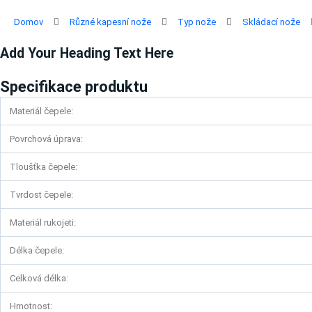
Přeskočit
na
Domov
Různé kapesní nože
Typ nože
Skládací nože
obsah
Add Your Heading Text Here
Specifikace produktu
Materiál čepele:
Povrchová úprava:
Tloušťka čepele:
Tvrdost čepele:
Materiál rukojeti:
Délka čepele:
Celková délka:
Hmotnost: