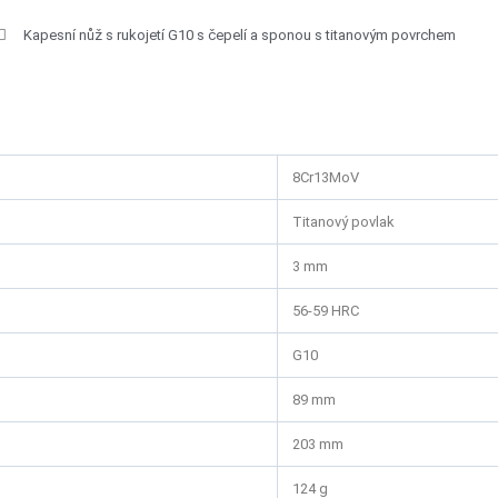
Kapesní nůž s rukojetí G10 s čepelí a sponou s titanovým povrchem
8Cr13MoV
Titanový povlak
3 mm
56-59 HRC
G10
89 mm
203 mm
124 g