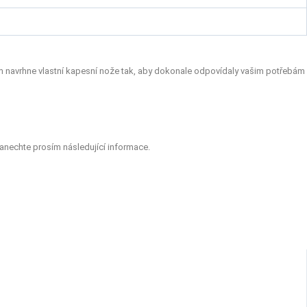
ým navrhne vlastní kapesní nože tak, aby dokonale odpovídaly vašim potřebám
anechte prosím následující informace.