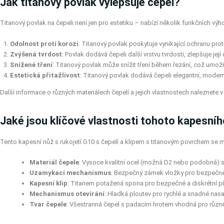
Jak titanový povlak vylepšuje čepel?
Titanový povlak na čepeli není jen pro estetiku – nabízí několik funkčních výh
Odolnost proti korozi
: Titanový povlak poskytuje vynikající ochranu proti
Zvýšená tvrdost
: Povlak dodává čepeli další vrstvu tvrdosti, zlepšuje jej
Snížené tření
: Titanový povlak může snížit tření během řezání, což umožňu
Estetická přitažlivost
: Titanový povlak dodává čepeli elegantní, moderní
Další informace o různých materiálech čepelí a jejich vlastnostech naleznete
Jaké jsou klíčové vlastnosti tohoto kapesní
Tento kapesní nůž s rukojetí G10 s čepelí a klipem s titanovým povrchem se
Materiál čepele
: Vysoce kvalitní ocel (možná D2 nebo podobná) s
Uzamykací mechanismus
: Bezpečný zámek vložky pro bezpečné
Kapesní klip
: Titanem potažená spona pro bezpečné a diskrétní p
Mechanismus otevírání
: Hladká ploutev pro rychlé a snadné nas
Tvar čepele
: Všestranná čepel s padacím hrotem vhodná pro různ