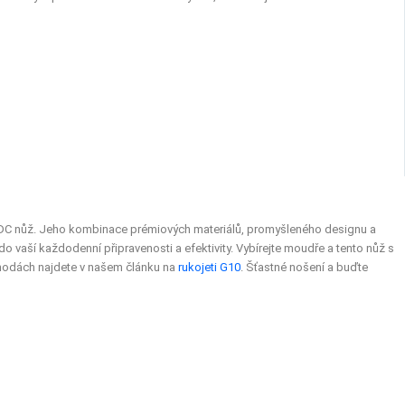
ý EDC nůž. Jeho kombinace prémiových materiálů, promyšleného designu a
do vaší každodenní připravenosti a efektivity. Vybírejte moudře a tento nůž s
výhodách najdete v našem článku na
rukojeti G10
. Šťastné nošení a buďte