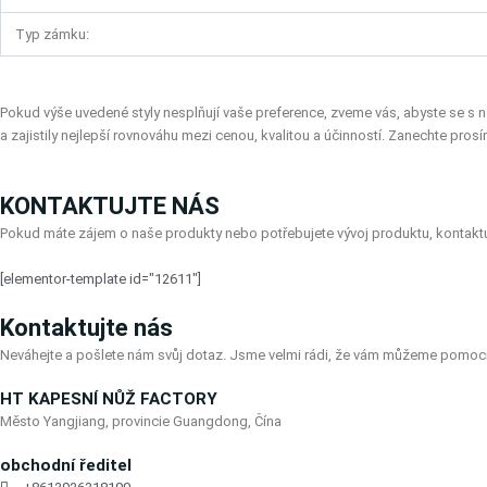
Typ zámku:
Pokud výše uvedené styly nesplňují vaše preference, zveme vás, abyste se s
a zajistily nejlepší rovnováhu mezi cenou, kvalitou a účinností. Zanechte pr
KONTAKTUJTE NÁS
Pokud máte zájem o naše produkty nebo potřebujete vývoj produktu, kontaktuj
[elementor-template id="12611"]
Kontaktujte nás
Neváhejte a pošlete nám svůj dotaz. Jsme velmi rádi, že vám můžeme pomoci
HT KAPESNÍ NŮŽ FACTORY
Město Yangjiang, provincie Guangdong, Čína
obchodní ředitel