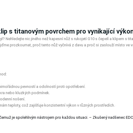
klip s titanovým povrchem pro vynikající výko
yl? Nehledejte nic jiného než kapesní nůž s rukojetí G10 s čepelí a klipem s t
me prozkoumat, proč tento nůž vyčnívá z davu a proč si zaslouží místo ve va
hod:
mimořádnou pevností a odolností proti opotřebení.
okra nebo kluzkých podmínek.
dodenní nošení.
ěnám teploty, což zajišťuje konzistentní výkon v různých prostředích.
 čemuž je spolehlivým nástrojem pro každou situaci. – Zkušený nadšenec EDC