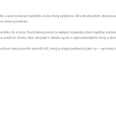
litu a personalizaci každého nože, který vyrábíme. Díky dlouholetým zkušeno
ené vašim potřebám.
začátku do konce. Používáme pouze ty nejlepší materiály, které zajišťují odol
i uvedl do života. Náš závazek k detailu spolu s nejmodernějšími stroji a zku
bychom vám pomohli vytvořit nůž, který je stejně jedinečný jako vy – vyrobený