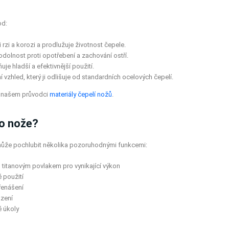
od:
 rzi a korozi a prodlužuje životnost čepele.
í odolnost proti opotřebení a zachování ostří.
je hladší a efektivnější použití.
 vzhled, který ji odlišuje od standardních ocelových čepelí.
 v našem průvodci
materiály čepelí nožů
.
ho nože?
 může pochlubit několika pozoruhodnými funkcemi:
 titanovým povlakem pro vynikající výkon
 použití
řenášení
azení
é úkoly