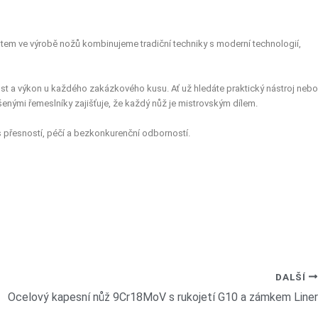
stem ve výrobě nožů kombinujeme tradiční techniky s moderní technologií,
nost a výkon u každého zakázkového kusu. Ať už hledáte praktický nástroj nebo
šenými řemeslníky zajišťuje, že každý nůž je mistrovským dílem.
 s přesností, péčí a bezkonkurenční odborností.
DALŠÍ
Ocelový kapesní nůž 9Cr18MoV s rukojetí G10 a zámkem Liner