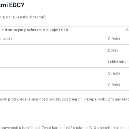
stmi EDC?
ej odlišuje několik faktorů:
 s titanovým povlakem s rukojetí G10
S
povlak)
Střední
Dobrý
Lehký-středn
Střední
Střední
ností proti korozi a snadností použití, což z něj činí nejlepší volbu pro nadšen
pravenosti a funkčnosti. Tento kapesní nůž s rukojetí G10 s čepelí a klipem s 