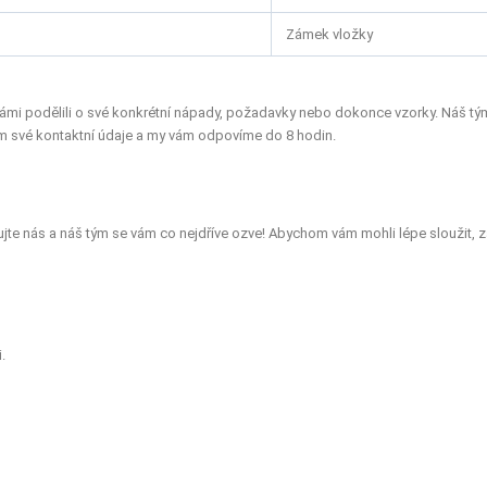
Zámek vložky
 námi podělili o své konkrétní nápady, požadavky nebo dokonce vzorky. Náš t
osím své kontaktní údaje a my vám odpovíme do 8 hodin.
te nás a náš tým se vám co nejdříve ozve! Abychom vám mohli lépe sloužit, z
.