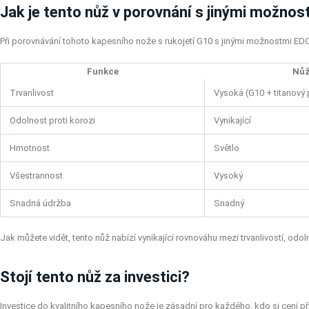
Jak je tento nůž v porovnání s jinými možno
Při porovnávání tohoto kapesního nože s rukojetí G10 s jinými možnostmi EDC j
Funkce
Nůž
Trvanlivost
Vysoká (G10 + titanový 
Odolnost proti korozi
Vynikající
Hmotnost
Světlo
Všestrannost
Vysoký
Snadná údržba
Snadný
Jak můžete vidět, tento nůž nabízí vynikající rovnováhu mezi trvanlivostí, odol
Stojí tento nůž za investici?
Investice do kvalitního kapesního nože je zásadní pro každého, kdo si cení při