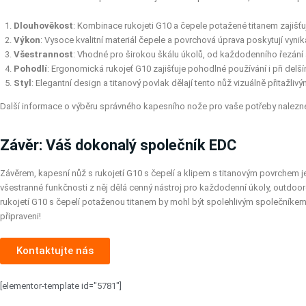
Dlouhověkost
: Kombinace rukojeti G10 a čepele potažené titanem zajišťuje
Výkon
: Vysoce kvalitní materiál čepele a povrchová úprava poskytují vynika
Všestrannost
: Vhodné pro širokou škálu úkolů, od každodenního řezání 
Pohodlí
: Ergonomická rukojeť G10 zajišťuje pohodlné používání i při delš
Styl
: Elegantní design a titanový povlak dělají tento nůž vizuálně přitažliv
Další informace o výběru správného kapesního nože pro vaše potřeby nalez
Závěr: Váš dokonalý společník EDC
Závěrem, kapesní nůž s rukojetí G10 s čepelí a klipem s titanovým povrchem 
všestranné funkčnosti z něj dělá cenný nástroj pro každodenní úkoly, outdoor
rukojetí G10 s čepelí potaženou titanem by mohl být spolehlivým společníkem, 
připraveni!
Kontaktujte nás
[elementor-template id="5781"]