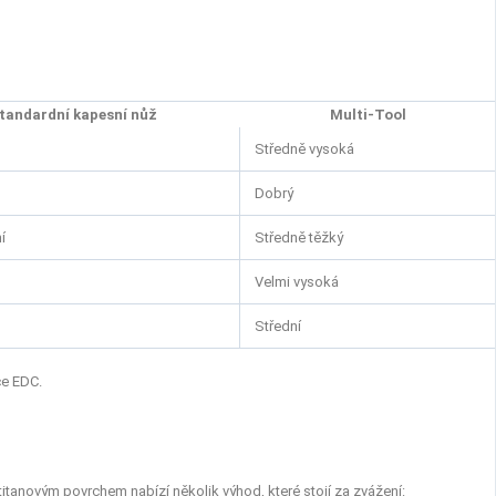
tandardní kapesní nůž
Multi-Tool
Středně vysoká
Dobrý
í
Středně těžký
Velmi vysoká
Střední
ce EDC.
titanovým povrchem nabízí několik výhod, které stojí za zvážení: