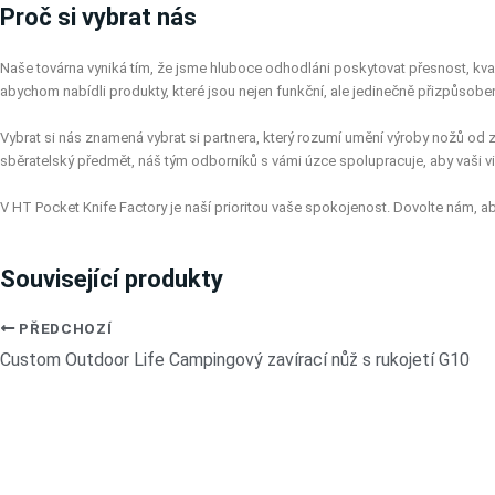
Proč si vybrat nás
Naše továrna vyniká tím, že jsme hluboce odhodláni poskytovat přesnost, kva
abychom nabídli produkty, které jsou nejen funkční, ale jedinečně přizpůsob
Vybrat si nás znamená vybrat si partnera, který rozumí umění výroby nožů od 
sběratelský předmět, náš tým odborníků s vámi úzce spolupracuje, aby vaši viz
V HT Pocket Knife Factory je naší prioritou vaše spokojenost. Dovolte nám, a
Související produkty
PŘEDCHOZÍ
Custom Outdoor Life Campingový zavírací nůž s rukojetí G10