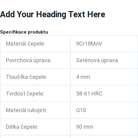
Přeskočit
Add Your Heading Text Here
na
obsah
Specifikace produktu
Materiál čepele:
9Cr18MoV
Povrchová úprava:
Saténová úprava
Tloušťka čepele:
4 mm
Tvrdost čepele:
58-61 HRC
Materiál rukojeti:
G10
Délka čepele:
90 mm