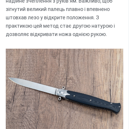
надійне зчеплення з руків'ям. Важливо, щоб
зігнутий великий палець плавно і впевнено
штовхав лезо у відкрите положення. З
практикою цей метод стає другою натурою і
дозволяє відкривати ножа однією рукою.