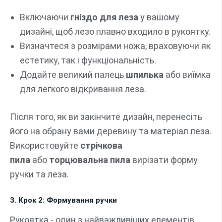
Включаючи
гніздо для леза
у вашому
дизайні, щоб лезо плавно входило в рукоятку.
Визначтеся з розмірами ножа, враховуючи як
естетику, так і функціональність.
Додайте великий палець
шпилька
або виїмка
для легкого відкривання леза.
Після того, як ви закінчите дизайн, перенесіть
його на обрану вами деревину та матеріал леза.
Використовуйте
стрічкова
пила
або
торцювальна пила
вирізати форму
ручки та леза.
3. Крок 2: Формування ручки
Рукоятка - один з найважливіших елементів