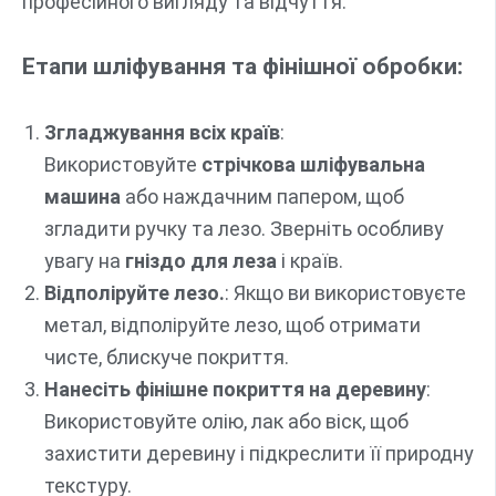
професійного вигляду та відчуття.
Етапи шліфування та фінішної обробки:
Згладжування всіх країв
:
Використовуйте
стрічкова шліфувальна
машина
або наждачним папером, щоб
згладити ручку та лезо. Зверніть особливу
увагу на
гніздо для леза
і країв.
Відполіруйте лезо.
: Якщо ви використовуєте
метал, відполіруйте лезо, щоб отримати
чисте, блискуче покриття.
Нанесіть фінішне покриття на деревину
:
Використовуйте олію, лак або віск, щоб
захистити деревину і підкреслити її природну
текстуру.