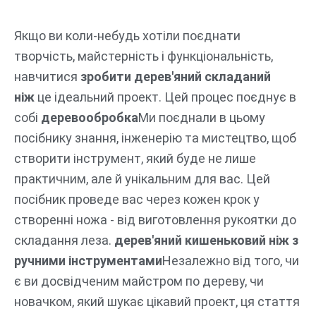
Перейти
до
Якщо ви коли-небудь хотіли поєднати
вмісту
творчість, майстерність і функціональність,
навчитися
зробити дерев'яний складаний
ніж
це ідеальний проект. Цей процес поєднує в
собі
деревообробка
Ми поєднали в цьому
посібнику знання, інженерію та мистецтво, щоб
створити інструмент, який буде не лише
практичним, але й унікальним для вас. Цей
посібник проведе вас через кожен крок у
створенні ножа - від виготовлення рукоятки до
складання леза.
дерев'яний кишеньковий ніж з
ручними інструментами
Незалежно від того, чи
є ви досвідченим майстром по дереву, чи
новачком, який шукає цікавий проект, ця стаття