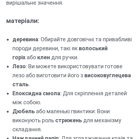
вирішальне значення.
матеріали:
деревина
: Обирайте довговічні та привабливі
породи деревини, такі як
волоський
горіх
або
клен
для ручки.
Лезо
: Ви можете використовувати готове
лезо або виготовити його з
високовуглецева
сталь
.
Епоксидна смола
: Для скріплення деталей
між собою.
Дюбель
або маленькі гвинтики: Вони
виконують роль
стрижень
для механізму
складання.
Наждачний папір
: Для згладжування країв та