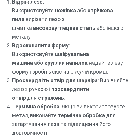
Відріж лезо.
:
Використовуйте
ножівка
або
стрічкова
пила
вирізати лезо зі
шматка
високовуглецева сталь
або іншого
металу.
Вдосконалити форму
:
Використовуйте
шліфувальна
машина
або
круглий напилок
надайте лезу
форму і зробіть скіс на ріжучій кромці.
Просвердліть отвір для шарніра
: Вирівняйте
лезо з ручкою і
просвердлити
отвір
для
стрижень
.
Термічна обробка
: Якщо ви використовуєте
метал, виконайте
термічна обробка
для
загартування леза та підвищення його
довговічності.