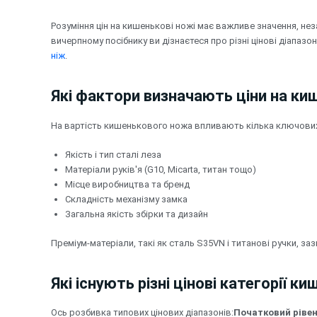
Перейти
до
Розуміння цін на кишенькові ножі має важливе значення, нез
вмісту
вичерпному посібнику ви дізнаєтеся про різні цінові діапазо
ніж
.
Які фактори визначають ціни на ки
На вартість кишенькового ножа впливають кілька ключових
Якість і тип сталі леза
Матеріали руків'я (G10, Micarta, титан тощо)
Місце виробництва та бренд
Складність механізму замка
Загальна якість збірки та дизайн
Преміум-матеріали, такі як сталь S35VN і титанові ручки, за
Які існують різні цінові категорії к
Ось розбивка типових цінових діапазонів:
Початковий рівен