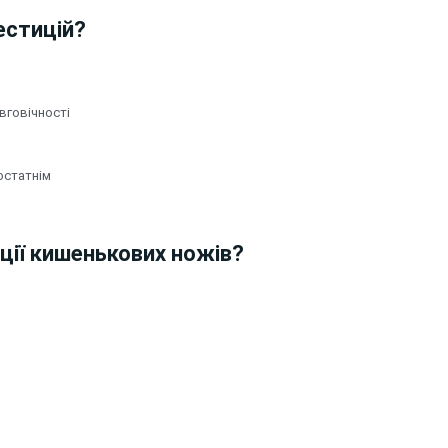
вестицій?
вговічності
остатнім
ції кишенькових ножів?