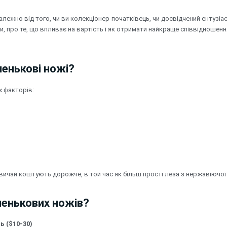
алежно від того, чи ви колекціонер-початківець, чи досвідчений ентузіас
ни, про те, що впливає на вартість і як отримати найкраще співвідношенн
шенькові ножі?
 факторів:
звичай коштують дорожче, в той час як більш прості леза з нержавіючої с
ишенькових ножів?
ь ($10-30)