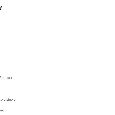
?
$30-100
овою ціною
мію