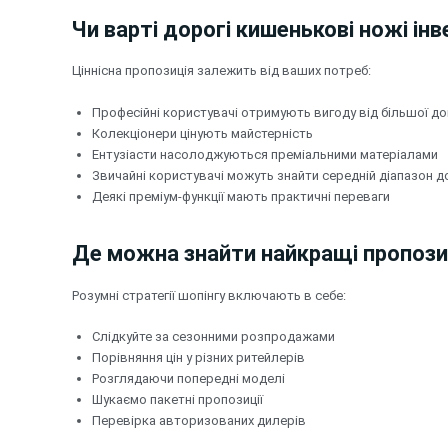
Чи варті дорогі кишенькові ножі ін
Ціннісна пропозиція залежить від ваших потреб:
Професійні користувачі отримують вигоду від більшої до
Колекціонери цінують майстерність
Ентузіасти насолоджуються преміальними матеріалами
Звичайні користувачі можуть знайти середній діапазон д
Деякі преміум-функції мають практичні переваги
Де можна знайти найкращі пропози
Розумні стратегії шопінгу включають в себе:
Слідкуйте за сезонними розпродажами
Порівняння цін у різних ритейлерів
Розглядаючи попередні моделі
Шукаємо пакетні пропозиції
Перевірка авторизованих дилерів