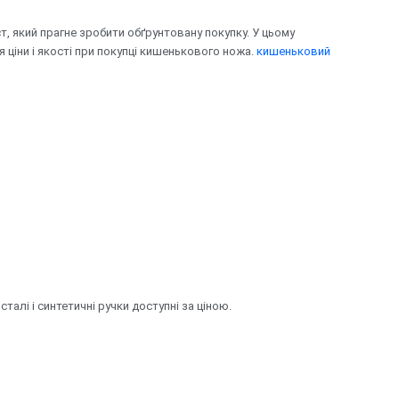
т, який прагне зробити обґрунтовану покупку. У цьому
я ціни і якості при покупці кишенькового ножа.
кишеньковий
талі і синтетичні ручки доступні за ціною.