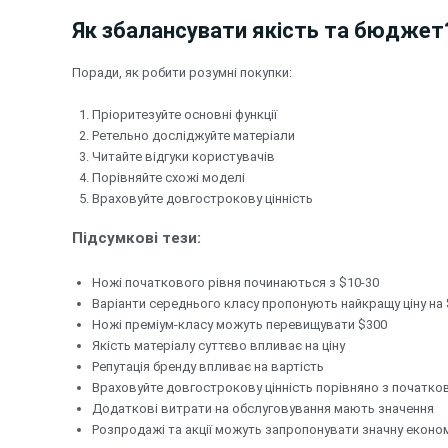
Як збалансувати якість та бюджет
Поради, як робити розумні покупки:
Пріоритезуйте основні функції
Ретельно досліджуйте матеріали
Читайте відгуки користувачів
Порівняйте схожі моделі
Враховуйте довгострокову цінність
Підсумкові тези:
Ножі початкового рівня починаються з $10-30
Варіанти середнього класу пропонують найкращу ціну на 
Ножі преміум-класу можуть перевищувати $300
Якість матеріалу суттєво впливає на ціну
Репутація бренду впливає на вартість
Враховуйте довгострокову цінність порівняно з початк
Додаткові витрати на обслуговування мають значення
Розпродажі та акції можуть запропонувати значну еконо