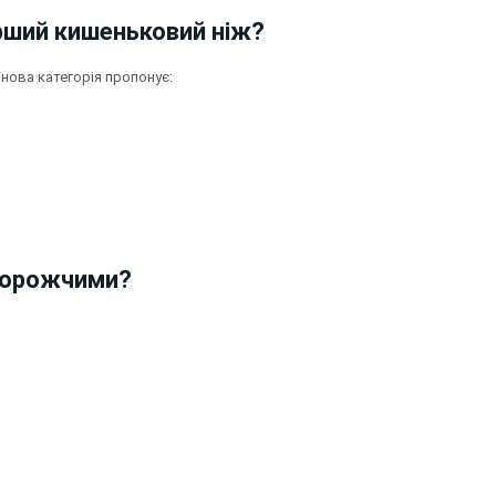
ерший кишеньковий ніж?
інова категорія пропонує:
 дорожчими?