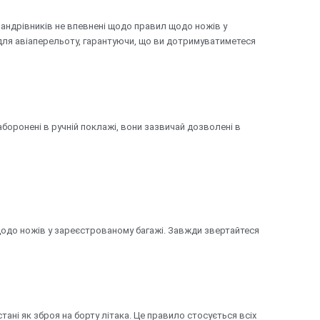
 мандрівників не впевнені щодо правил щодо ножів у
 для авіаперельоту, гарантуючи, що ви дотримуватиметеся
аборонені в ручній поклажі, вони зазвичай дозволені в
 щодо ножів у зареєстрованому багажі. Завжди звертайтеся
тані як зброя на борту літака. Це правило стосується всіх