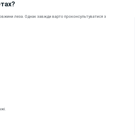
етах?
довжини леза. Однак завжди варто проконсультуватися з
жі.