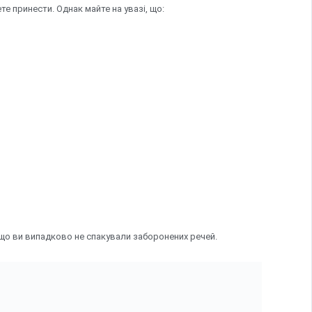
е принести. Однак майте на увазі, що:
 що ви випадково не спакували заборонених речей.