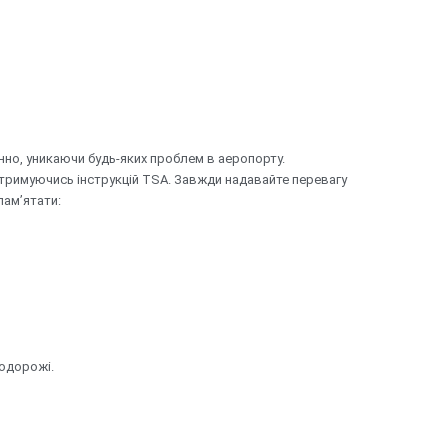
но, уникаючи будь-яких проблем в аеропорту.
отримуючись інструкцій TSA. Завжди надавайте перевагу
пам’ятати:
одорожі.