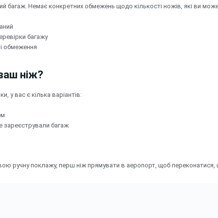
ий багаж. Немає конкретних обмежень щодо кількості ножів, які ви может
ваний
перевірки багажу
ні обмеження
ваш ніж?
и, у вас є кілька варіантів:
ем
не зареєстрували багаж
свою ручну поклажу, перш ніж прямувати в аеропорт, щоб переконатися,