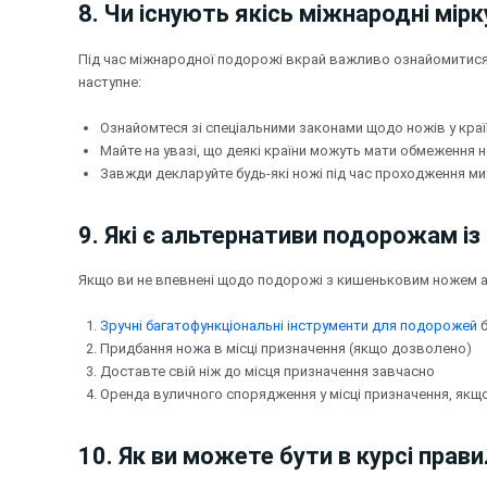
8. Чи існують якісь міжнародні мі
Під час міжнародної подорожі вкрай важливо ознайомитися з
наступне:
Ознайомтеся зі спеціальними законами щодо ножів у краї
Майте на увазі, що деякі країни можуть мати обмеження н
Завжди декларуйте будь-які ножі під час проходження ми
9. Які є альтернативи подорожам 
Якщо ви не впевнені щодо подорожі з кишеньковим ножем аб
Зручні багатофункціональні інструменти для подорожей
б
Придбання ножа в місці призначення (якщо дозволено)
Доставте свій ніж до місця призначення завчасно
Оренда вуличного спорядження у місці призначення, якщо 
10. Як ви можете бути в курсі прав