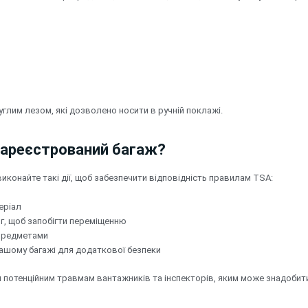
глим лезом, які дозволено носити в ручній поклажі.
 зареєстрований багаж?
иконайте такі дії, щоб забезпечити відповідність правилам TSA:
еріал
яг, щоб запобігти переміщенню
 предметами
ашому багажі для додаткової безпеки
им потенційним травмам вантажників та інспекторів, яким може знадобит