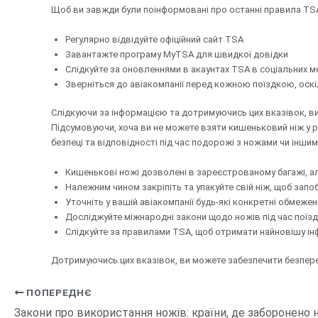
Щоб ви завжди були поінформовані про останні правила TS
Регулярно відвідуйте офіційний сайт TSA
Завантажте програму MyTSA для швидкої довідки
Слідкуйте за оновленнями в акаунтах TSA в соціальних 
Зверніться до авіакомпанії перед кожною поїздкою, ос
Слідкуючи за інформацією та дотримуючись цих вказівок, в
Підсумовуючи, хоча ви не можете взяти кишеньковий ніж у р
безпеці та відповідності під час подорожі з ножами чи інши
Кишенькові ножі дозволені в зареєстрованому багажі, ал
Належним чином закріпіть та упакуйте свій ніж, щоб запо
Уточніть у вашій авіакомпанії будь-які конкретні обмеже
Досліджуйте міжнародні закони щодо ножів під час поїз
Слідкуйте за правилами TSA, щоб отримати найновішу і
Дотримуючись цих вказівок, ви можете забезпечити безпер
ПОПЕРЕДНЄ
Закони про використання ножів: країни, де заборонено