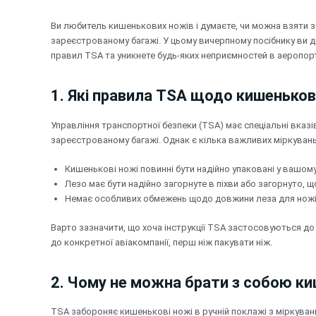
Перейти
до
Ви любитель кишенькових ножів і думаєте, чи можна взяти з
вмісту
зареєстрованому багажі. У цьому вичерпному посібнику ви 
правил TSA та уникнете будь-яких неприємностей в аеропорт
1. Які правила TSA щодо кишеньков
Управління транспортної безпеки (TSA) має спеціальні вказі
зареєстрованому багажі. Однак є кілька важливих міркувань,
Кишенькові ножі повинні бути надійно упаковані у вашом
Лезо має бути надійно загорнуте в піхви або загорнуто, 
Немає особливих обмежень щодо довжини леза для ножі
Варто зазначити, що хоча інструкції TSA застосовуються до
до конкретної авіакомпанії, перш ніж пакувати ніж.
2. Чому не можна брати з собою киш
TSA забороняє кишенькові ножі в ручній поклажі з міркувань 