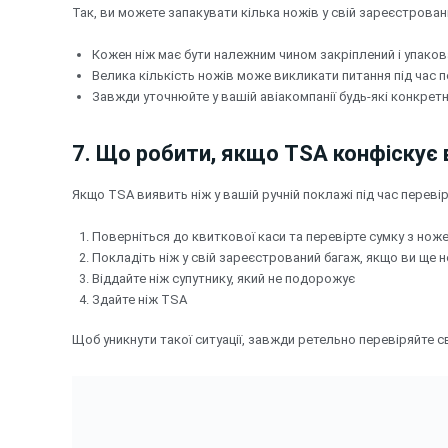
Так, ви можете запакувати кілька ножів у свій зареєстрован
Кожен ніж має бути належним чином закріплений і упако
Велика кількість ножів може викликати питання під час 
Завжди уточнюйте у вашій авіакомпанії будь-які конкрет
7. Що робити, якщо TSA конфіскує 
Якщо TSA виявить ніж у вашій ручній поклажі під час перевірк
Поверніться до квиткової каси та перевірте сумку з нож
Покладіть ніж у свій зареєстрований багаж, якщо ви ще 
Віддайте ніж супутнику, який не подорожує
Здайте ніж TSA
Щоб уникнути такої ситуації, завжди ретельно перевіряйте 