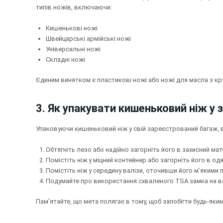
типів ножів, включаючи:
Кишенькові ножі
Швейцарські армійські ножі
Універсальні ножі
Складні ножі
Єдиним винятком є пластикові ножі або ножі для масла з кру
3. Як упакувати кишеньковий ніж у
Упаковуючи кишеньковий ніж у свій зареєстрований багаж, в
Обтягніть лезо або надійно загорніть його в захисний мат
Помістіть ніж у міцний контейнер або загорніть його в од
Помістіть ніж у середину валізи, оточивши його м’якими
Подумайте про використання схваленого TSA замка на в
Пам’ятайте, що мета полягає в тому, щоб запобігти будь-як