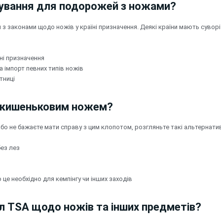
ркування для подорожей з ножами?
 законами щодо ножів у країні призначення. Деякі країни мають суворі 
ні призначення
а імпорт певних типів ножів
тниці
із кишеньковим ножем?
о не бажаєте мати справу з цим клопотом, розгляньте такі альтернати
ез лез
це необхідно для кемпінгу чи інших заходів
ил TSA щодо ножів та інших предметів?