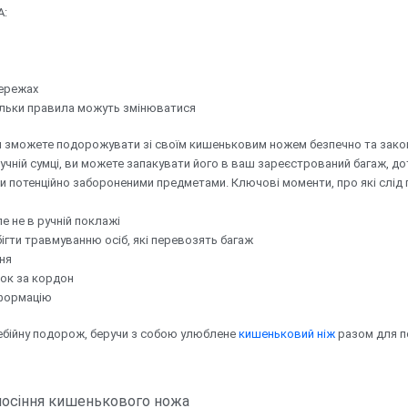
A:
мережах
кільки правила можуть змінюватися
и зможете подорожувати зі своїм кишеньковим ножем безпечно та закон
учній сумці, ви можете запакувати його в ваш зареєстрований багаж, д
ми потенційно забороненими предметами. Ключові моменти, про які слід 
е не в ручній поклажі
бігти травмуванню осіб, які перевозять багаж
ння
док за кордон
нформацію
ебійну подорож, беручи з собою улюблене
кишеньковий ніж
разом для п
 носіння кишенькового ножа