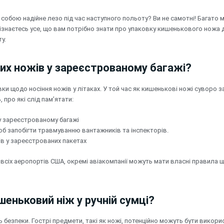
 собою надійне лезо під час наступного польоту? Ви не самотні! Багато
дізнаєтесь усе, що вам потрібно знати про упаковку кишенькового ножа
у.
их ножів у зареєстрованому багажі?
вки щодо носіння ножів у літаках. У той час як кишенькові ножі суворо з
 про які слід пам’ятати:
у зареєстрованому багажі
щоб запобігти травмуванню вантажників та інспекторів.
в у зареєстрованих пакетах
 всіх аеропортів США, окремі авіакомпанії можуть мати власні правила
еньковий ніж у ручній сумці?
безпеки. Гострі предмети, такі як ножі, потенційно можуть бути викорис