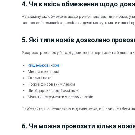
4. Чи є якісь обмеження щодо довж
На відміну від обмежень щодо ручної поклажі, для ножів, 
вашою авіакомпанією, оскільки деякі можуть мати власні п
5. Які типи ножів дозволено прово
У зареєстрованому багажі дозволено перевозити більшість 
Кишенькові ножі
Мисливські ножі
Складні ножі
Ножі з фіксованим лезом
Швейцарські армійські ножі
Мультиінструменти з лезами ножів
Пам’ятайте, що незалежно від типу ножа, він повинен бути 
6. Чи можна провозити кілька ножі