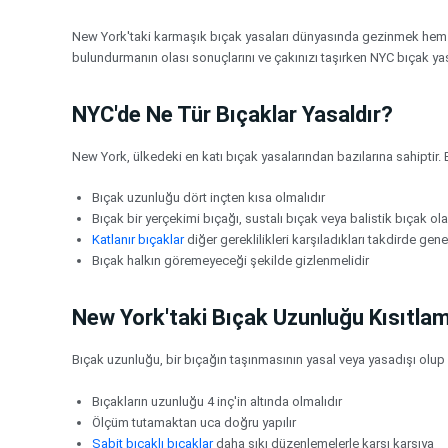
İçeriğe
atla
New York'taki karmaşık bıçak yasaları dünyasında gezinmek hem şehi
bulundurmanın olası sonuçlarını ve çakınızı taşırken NYC bıçak yas
NYC'de Ne Tür Bıçaklar Yasaldır?
New York, ülkedeki en katı bıçak yasalarından bazılarına sahiptir. Bi
Bıçak uzunluğu dört inçten kısa olmalıdır
Bıçak bir yerçekimi bıçağı, sustalı bıçak veya balistik bıçak o
Katlanır bıçaklar
diğer gereklilikleri karşıladıkları takdirde genell
Bıçak halkın göremeyeceği şekilde gizlenmelidir
New York'taki Bıçak Uzunluğu Kısıtla
Bıçak uzunluğu, bir bıçağın taşınmasının yasal veya yasadışı olup
Bıçakların uzunluğu 4 inç'in altında olmalıdır
Ölçüm tutamaktan uca doğru yapılır
Sabit bıçaklı bıçaklar
daha sıkı düzenlemelerle karşı karşıya