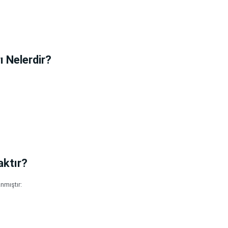
 Nelerdir?
aktır?
nmıştır: