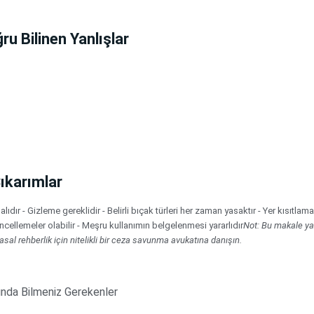
u Bilinen Yanlışlar
ıkarımlar
dır - Gizleme gereklidir - Belirli bıçak türleri her zaman yasaktır - Yer kısıtlama
cellemeler olabilir - Meşru kullanımın belgelenmesi yararlıdır
Not: Bu makale yal
asal rehberlik için nitelikli bir ceza savunma avukatına danışın.
nda Bilmeniz Gerekenler