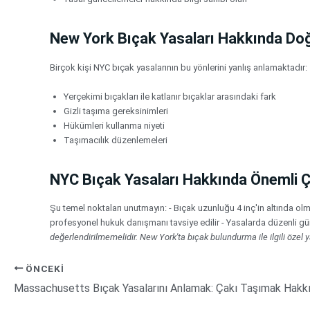
New York Bıçak Yasaları Hakkında Doğr
Birçok kişi NYC bıçak yasalarının bu yönlerini yanlış anlamaktadır:
Yerçekimi bıçakları ile katlanır bıçaklar arasındaki fark
Gizli taşıma gereksinimleri
Hükümleri kullanma niyeti
Taşımacılık düzenlemeleri
NYC Bıçak Yasaları Hakkında Önemli Ç
Şu temel noktaları unutmayın: - Bıçak uzunluğu 4 inç'in altında olmalı
profesyonel hukuk danışmanı tavsiye edilir - Yasalarda düzenli gün
değerlendirilmemelidir. New York'ta bıçak bulundurma ile ilgili özel y
ÖNCEKI
Massachusetts Bıçak Yasalarını Anlamak: Çakı Taşımak Hakkı