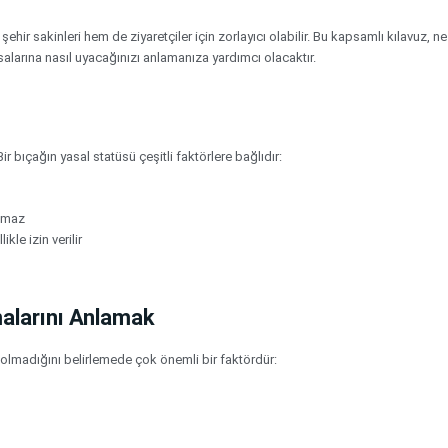
r sakinleri hem de ziyaretçiler için zorlayıcı olabilir. Bu kapsamlı kılavuz, ne
alarına nasıl uyacağınızı anlamanıza yardımcı olacaktır.
r bıçağın yasal statüsü çeşitli faktörlere bağlıdır:
lamaz
ikle izin verilir
malarını Anlamak
 olmadığını belirlemede çok önemli bir faktördür: