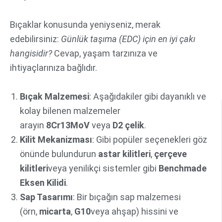
Bıçaklar konusunda yeniyseniz, merak
edebilirsiniz:
Günlük taşıma (EDC) için en iyi çakı
hangisidir?
Cevap, yaşam tarzınıza ve
ihtiyaçlarınıza bağlıdır.
Bıçak Malzemesi
: Aşağıdakiler gibi dayanıklı ve
kolay bilenen malzemeler
arayın
8Cr13MoV
veya
D2 çelik
.
Kilit Mekanizması
: Gibi popüler seçenekleri göz
önünde bulundurun
astar kilitleri
,
çerçeve
kilitleri
veya yenilikçi sistemler gibi
Benchmade
Eksen Kilidi
.
Sap Tasarımı
: Bir bıçağın sap malzemesi
(örn,
micarta
,
G10
veya ahşap) hissini ve