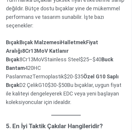
değildir. Bütçe dostu bıçaklar yine de mükemmel
performans ve tasarım sunabilir. İşte bazı
seçenekler:
Bıçak
Bıçak Malzemesi
Halletmek
Fiyat
Aralığı
8Cr13MoV Katlanır
Bıçak
8Cr13MoVStainless Steel$25–$40
Buck
Bantam
420HC
PaslanmazTermoplastik$20-$35
Özel G10 Saplı
Bıçak
D2 ÇelikG10$30-$50Bu bıçaklar, uygun fiyat
ile kaliteyi dengeleyerek EDC veya yeni başlayan
koleksiyoncular için idealdir.
5. En İyi Taktik Çakılar Hangileridir?