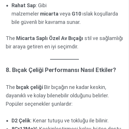
Rahat Sap
: Gibi
malzemeler
micarta
veya
G10
ıslak koşullarda
bile güvenli bir kavrama sunar.
The
Micarta Saplı Özel Av Bıçağı
stil ve sağlamlığı
bir araya getiren en iyi seçimdir.
8. Bıçak Çeliği Performansı Nasıl Etkiler?
The
bıçak çeliği
Bir bıçağın ne kadar keskin,
dayanıklı ve kolay bilenebilir olduğunu belirler.
Popüler seçenekler şunlardır:
D2 Çelik
: Kenar tutuşu ve tokluğu ile bilinir.
8Cr13MoV
: Keskinleştirmesi kolay, bütçe dostu