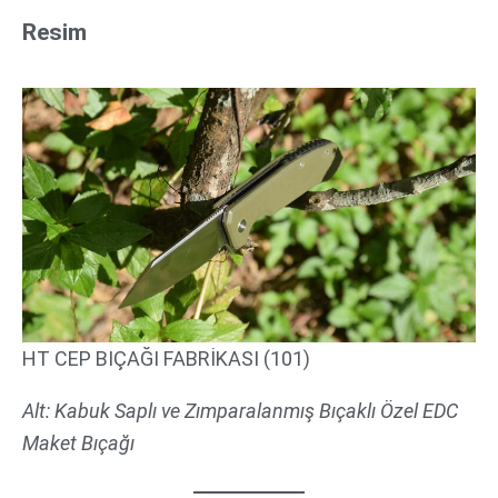
Resim
HT CEP BIÇAĞI FABRİKASI (101)
Alt: Kabuk Saplı ve Zımparalanmış Bıçaklı Özel EDC
Maket Bıçağı