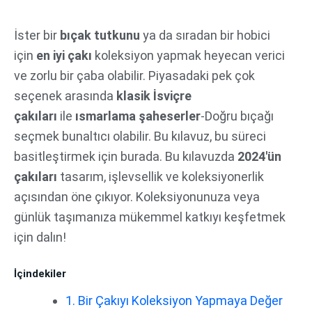
İçeriğe
atla
İster bir
bıçak tutkunu
ya da sıradan bir hobici
için
en iyi çakı
koleksiyon yapmak heyecan verici
ve zorlu bir çaba olabilir. Piyasadaki pek çok
seçenek arasında
klasik İsviçre
çakıları
ile
ısmarlama şaheserler
-Doğru bıçağı
seçmek bunaltıcı olabilir. Bu kılavuz, bu süreci
basitleştirmek için burada. Bu kılavuzda
2024'ün
çakıları
tasarım, işlevsellik ve koleksiyonerlik
açısından öne çıkıyor. Koleksiyonunuza veya
günlük taşımanıza mükemmel katkıyı keşfetmek
için dalın!
İçindekiler
1. Bir Çakıyı Koleksiyon Yapmaya Değer