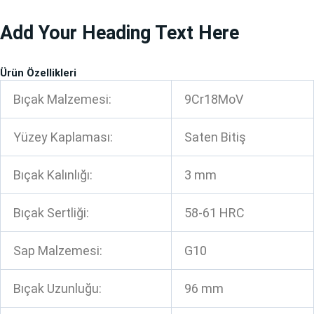
İçeriğe
Add Your Heading Text Here
atla
Ürün Özellikleri
Bıçak Malzemesi:
9Cr18MoV
Yüzey Kaplaması:
Saten Bitiş
Bıçak Kalınlığı:
3 mm
Bıçak Sertliği:
58-61 HRC
Sap Malzemesi:
G10
Bıçak Uzunluğu:
96 mm