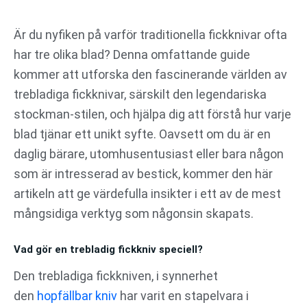
Hoppa
till
Är du nyfiken på varför traditionella fickknivar ofta
innehåll
har tre olika blad? Denna omfattande guide
kommer att utforska den fascinerande världen av
trebladiga fickknivar, särskilt den legendariska
stockman-stilen, och hjälpa dig att förstå hur varje
blad tjänar ett unikt syfte. Oavsett om du är en
daglig bärare, utomhusentusiast eller bara någon
som är intresserad av bestick, kommer den här
artikeln att ge värdefulla insikter i ett av de mest
mångsidiga verktyg som någonsin skapats.
Vad gör en trebladig fickkniv speciell?
Den trebladiga fickkniven, i synnerhet
den
hopfällbar kniv
har varit en stapelvara i