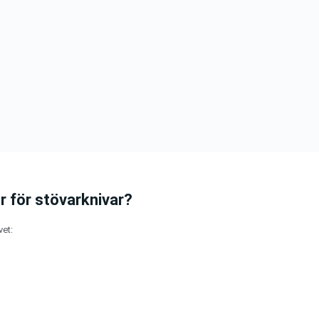
r för stövarknivar?
vet: