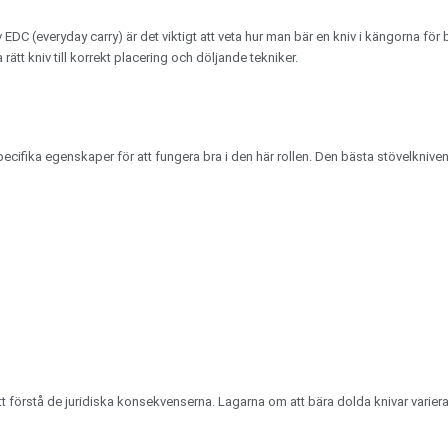
av EDC (everyday carry) är det viktigt att veta hur man bär en kniv i kängorna f
 rätt kniv till korrekt placering och döljande tekniker.
ecifika egenskaper för att fungera bra i den här rollen. Den bästa stövelkniv
tt förstå de juridiska konsekvenserna. Lagarna om att bära dolda knivar varierar