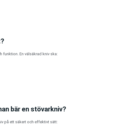
t?
h funktion. En välsäkrad kniv ska:
man bär en stövarkniv?
på ett säkert och effektivt sätt: