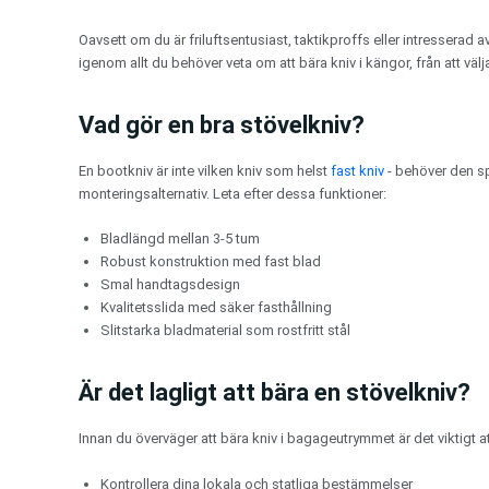
Hoppa
till
Oavsett om du är friluftsentusiast, taktikproffs eller intresserad 
innehåll
igenom allt du behöver veta om att bära kniv i kängor, från att välja
Vad gör en bra stövelkniv?
En bootkniv är inte vilken kniv som helst
fast kniv
- behöver den sp
monteringsalternativ. Leta efter dessa funktioner:
Bladlängd mellan 3-5 tum
Robust konstruktion med fast blad
Smal handtagsdesign
Kvalitetsslida med säker fasthållning
Slitstarka bladmaterial som rostfritt stål
Är det lagligt att bära en stövelkniv?
Innan du överväger att bära kniv i bagageutrymmet är det viktigt a
Kontrollera dina lokala och statliga bestämmelser