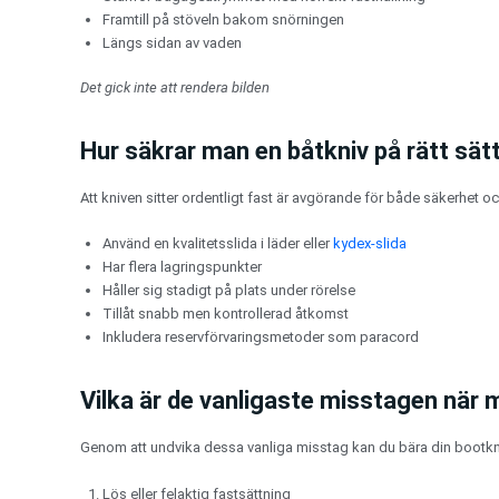
Framtill på stöveln bakom snörningen
Längs sidan av vaden
Det gick inte att rendera bilden
Hur säkrar man en båtkniv på rätt sät
Att kniven sitter ordentligt fast är avgörande för både säkerhet oc
Använd en kvalitetsslida i läder eller
kydex-slida
Har flera lagringspunkter
Håller sig stadigt på plats under rörelse
Tillåt snabb men kontrollerad åtkomst
Inkludera reservförvaringsmetoder som paracord
Vilka är de vanligaste misstagen när 
Genom att undvika dessa vanliga misstag kan du bära din bootkniv 
Lös eller felaktig fastsättning