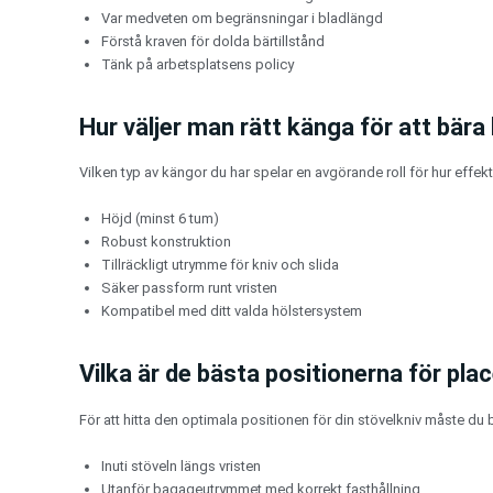
Var medveten om begränsningar i bladlängd
Förstå kraven för dolda bärtillstånd
Tänk på arbetsplatsens policy
Hur väljer man rätt känga för att bära
Vilken typ av kängor du har spelar en avgörande roll för hur effek
Höjd (minst 6 tum)
Robust konstruktion
Tillräckligt utrymme för kniv och slida
Säker passform runt vristen
Kompatibel med ditt valda hölstersystem
Vilka är de bästa positionerna för pla
För att hitta den optimala positionen för din stövelkniv måste du b
Inuti stöveln längs vristen
Utanför bagageutrymmet med korrekt fasthållning