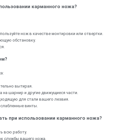
спользовании карманного ножа?
пользуйте нож в качестве монтировки или отвертки.
ающую обстановку.
ся.
ом?
а:
ательно вытирая.
 на шарнир и другие движущиеся части.
дходящую для стали вашего лезвия.
ослабленные винты.
ать при использовании карманного ножа?
ь всю работу.
ок службы вашего ножа.