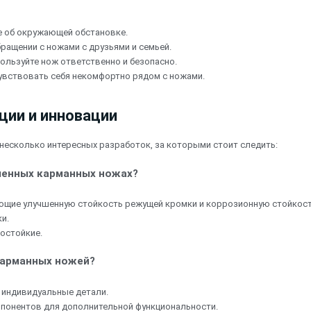
е об окружающей обстановке.
ращении с ножами с друзьями и семьей.
ользуйте нож ответственно и безопасно.
чувствовать себя некомфортно рядом с ножами.
ции и инновации
несколько интересных разработок, за которыми стоит следить:
менных карманных ножах?
ющие улучшенную стойкость режущей кромки и коррозионную стойкост
и.
остойкие.
карманных ножей?
 индивидуальные детали.
мпонентов для дополнительной функциональности.