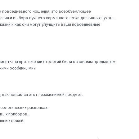
ти повседневного ношения, это всеобъемлющее
вания и выбора лучшего карманного ножа для ваших нужд —
изни и как они могут улучшить ваши повседневные
рументы на протяжении столетий были основным предметом
акими особенными?
, как появился этот незаменимый предмет.
еологических раскопках.
овых приборов.
нных ножей.