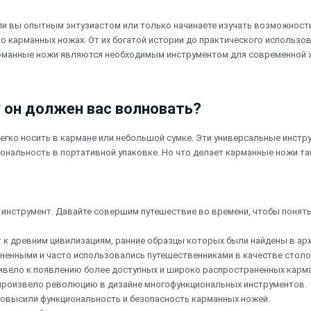
 ли вы опытным энтузиастом или только начинаете изучать возможнос
 о карманных ножах. От их богатой истории до практического использо
арманные ножи являются необходимым инструментом для современной ж
 он должен вас волновать?
егко носить в кармане или небольшой сумке. Эти универсальные инст
иональность в портативной упаковке. Но что делает карманные ножи т
м инструмент. Давайте совершим путешествие во времени, чтобы понять
 к древним цивилизациям, ранние образцы которых были найдены в арх
ненными и часто использовались путешественниками в качестве стол
ело к появлению более доступных и широко распространенных карма
 произвело революцию в дизайне многофункциональных инструментов.
 повысили функциональность и безопасность карманных ножей.