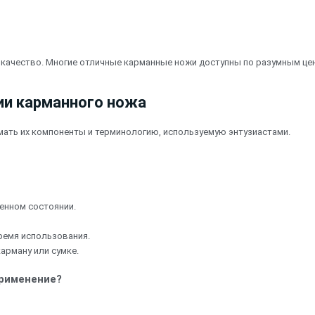
е качество. Многие отличные карманные ножи доступны по разумным це
ии карманного ножа
мать их компоненты и терминологию, используемую энтузиастами.
женном состоянии.
ремя использования.
арману или сумке.
применение?