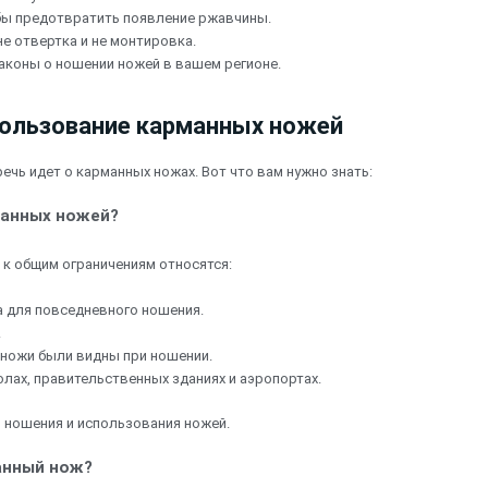
обы предотвратить появление ржавчины.
е отвертка и не монтировка.
аконы о ношении ножей в вашем регионе.
пользование карманных ножей
чь идет о карманных ножах. Вот что вам нужно знать:
манных ножей?
 к общим ограничениям относятся:
а для повседневного ношения.
.
 ножи были видны при ношении.
лах, правительственных зданиях и аэропортах.
 ношения и использования ножей.
анный нож?