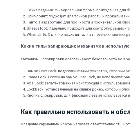
Точка падения: Универсальная форма, подходящая для б
Клип-пойнт: подходит для точной работы и прокалывани
Танто: Разработано для прочности и пронзительной спо
Sheepsfoot: Идеально подходит для контролируемых и б
Wharncliffe: Отлично подходит для выполнения мелких ра
Какие типы запирающих механизмов использую
Механизмы блокировки обеспечивают безопасность во вре
Замок Liner Lock: подпружиненный фиксатор, который вс
Frame Lock: Похож на замок Liner Lock, но использует ра
Axis Lock: запатентованная конструкция с использовани
Lockback: установленный на спинке рокер, который блок
Кнопка блокировки: для фиксации лезвия используется 
Как правильно использовать и об
Владение карманным ножом налагает ответственность. Вот 