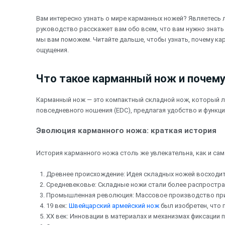
Перейти
к
Вам интересно узнать о мире карманных ножей? Являетесь
содержимому
руководство расскажет вам обо всем, что вам нужно знать
мы вам поможем. Читайте дальше, чтобы узнать, почему к
ощущения.
Что такое карманный нож и почему
Карманный нож — это компактный складной нож, который л
повседневного ношения (EDC), предлагая удобство и функц
Эволюция карманного ножа: краткая история
История карманного ножа столь же увлекательна, как и са
Древнее происхождение: Идея складных ножей восходит
Средневековье: Складные ножи стали более распростра
Промышленная революция: Массовое производство прив
19 век:
Швейцарский армейский нож
был изобретен, что
XX век: Инновации в материалах и механизмах фиксации