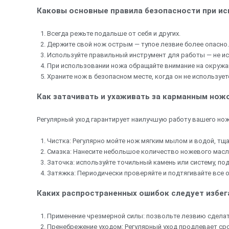
Каковы основные правила безопасности при и
Всегда режьте подальше от себя и других.
Держите свой нож острым — тупое лезвие более опасно.
Используйте правильный инструмент для работы — не ис
При использовании ножа обращайте внимание на окруж
Храните нож в безопасном месте, когда он не использует
Как затачивать и ухаживать за карманным нож
Регулярный уход гарантирует наилучшую работу вашего нож
Чистка: Регулярно мойте нож мягким мылом и водой, тщ
Смазка: Нанесите небольшое количество ножевого масла
Заточка: используйте точильный камень или систему, по
Затяжка: Периодически проверяйте и подтягивайте все 
Каких распространенных ошибок следует избег
Применение чрезмерной силы: позвольте лезвию сделат
Пренебрежение уходом: Регулярный уход продлевает ср