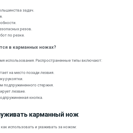
ольшинства задач.
я.
собности.
езопасных резов.
бот по резке.
тся в карманных ножах?
мя использования. Распространенные типы включают:
тает на место позади лезвия.
мку рукоятки.
ем подпружиненного стержня.
ирует лезвие.
подпружиненная кнопка.
служивать карманный нож
как использовать и ухаживать за ножом: