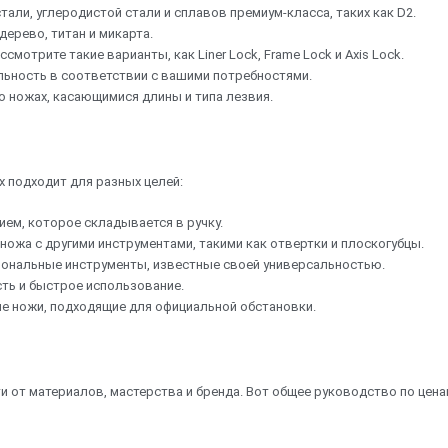
ли, углеродистой стали и сплавов премиум-класса, таких как D2.
ерево, титан и микарта.
мотрите такие варианты, как Liner Lock, Frame Lock и Axis Lock.
альность в соответствии с вашими потребностями.
 ножах, касающимися длины и типа лезвия.
 подходит для разных целей:
ием, которое складывается в ручку.
ожа с другими инструментами, такими как отвертки и плоскогубцы.
иональные инструменты, известные своей универсальностью.
ть и быстрое использование.
е ножи, подходящие для официальной обстановки.
 от материалов, мастерства и бренда. Вот общее руководство по цена