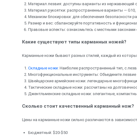
Материал лезвия: доступны варианты из нержавеющей ста
Материал рукоятки: распространенные варианты — G10, д
Механизм блокировки: для обеспечения безопасности расс
Размер и вес: сбалансируйте портативность и функцион
Правовые аспекты: ознакомьтесь с местными законами о
Какие существуют типы карманных ножей?
Карманные ножи бывают разных стилей, каждый из которых
Складные ножи
: Наиболее распространенный тип, с лезв
Многофункциональные инструменты: Объедините лезвие н
Швейцарские армейские ножи: легендарные многофункц
Тактические складные ножи: рассчитаны на долговечнос
Джентльменские складные ножи: элегантные, компактны
Сколько стоит качественный карманный нож?
Цены на карманные ножи сильно различаются в зависимости
Бюджетный: $20-$50