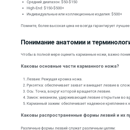
Средний диапазон: $50-$150
High-End: $150-$500+
Индивидуальные или коллекционные изделия: $500+
Помните, более высокая цена не всегда гарантирует лучше
Понимание анатомии и терминолог
Чтобы в полной мере оценить карманные ножи, важно пони
Каковы основные части карманного ножа?
Лезвие: Режущая кромка ножа.
Рукоятка: обеспечивает захват и вмещает лезвие в сло
Ось: Точка, вокруг которой вращается лезвие.
Замок: механизм, удерживающий лезвие открытым во в
Карманный зажим: обеспечивает надежное крепление к к
Каковы распространенные формы лезвий и их 
Различные формы лезвий служат различным целям: