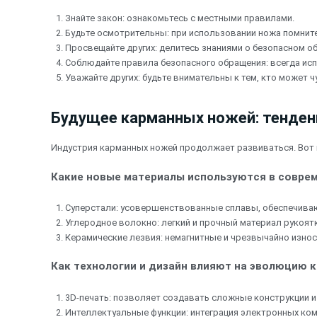
Знайте закон: ознакомьтесь с местными правилами.
Будьте осмотрительны: при использовании ножа помнит
Просвещайте других: делитесь знаниями о безопасном об
Соблюдайте правила безопасного обращения: всегда исп
Уважайте других: будьте внимательны к тем, кто может 
Будущее карманных ножей: тенден
Индустрия карманных ножей продолжает развиваться. Вот 
Какие новые материалы используются в совре
Суперстали: усовершенствованные сплавы, обеспечива
Углеродное волокно: легкий и прочный материал рукоятк
Керамические лезвия: немагнитные и чрезвычайно износ
Как технологии и дизайн влияют на эволюцию 
3D-печать: позволяет создавать сложные конструкции и
Интеллектуальные функции: интеграция электронных ко