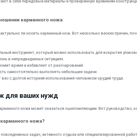
тают в себе передовые материалы и проверенную временем конструкци
 ношении карманного ножа
актуально ли носить карманный нож. Вот несколько веских причин, п
льный инструмент, который можно использовать для вскрытия упаково
знь в непредвиденных ситуациях.
номит время и избавляет от разочарований.
сть самостоятельно выполнять небольшие задачи.
 вас с долгой историей использования человеком орудий труда.
ж для ваших нужд
карманного ножа может оказаться ошеломляющим. Вот руководство, к
 карманного ножа?
я повседневных задач, активного отдыха или специализированной рабо