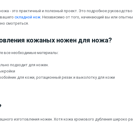
ножа - это практичный и полезный проект. Это подробное руководство
 вашего
складной нож
. Независимо от того, начинающий вы или опытны
чно смотреться.
товления кожаных ножен для ножа?
те все необходимые материалы:
ально подходит для ножен.
выкройки
пробойник для кожи, ротационный резак и выколотку для кожи
?
шного изготовления ножен. Хотя кожа хромового дубления широко ра