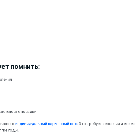
ет помнить:
бления
ж
вильность посадки.
я вашего
индивидуальный карманный нож
Это требует терпения и вниман
гие годы.