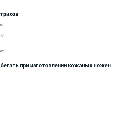
штрихов
о:
вид
ит.
збегать при изготовлении кожаных ножен