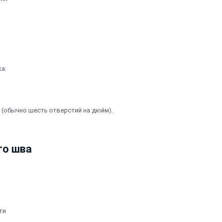
а:
(обычно шесть отверстий на дюйм).
го шва
ти