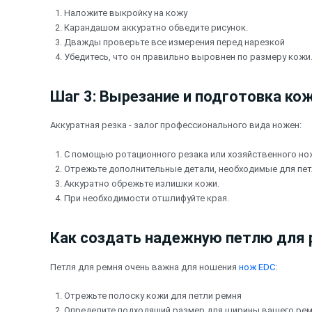
Наложите выкройку на кожу
Карандашом аккуратно обведите рисунок.
Дважды проверьте все измерения перед нарезкой
Убедитесь, что он правильно выровнен по размеру кожи
Шаг 3: Вырезание и подготовка ко
Аккуратная резка - залог профессионального вида ножен:
С помощью ротационного резака или хозяйственного н
Отрежьте дополнительные детали, необходимые для пет
Аккуратно обрежьте излишки кожи.
При необходимости отшлифуйте края.
Как создать надежную петлю для 
Петля для ремня очень важна для ношения
нож EDC
:
Отрежьте полоску кожи для петли ремня
Определите подходящий размер для ширины вашего ре