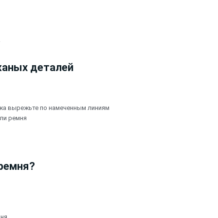
.
жаных деталей
ожа вырежьте по намеченным линиям
ли ремня
ремня?
мня