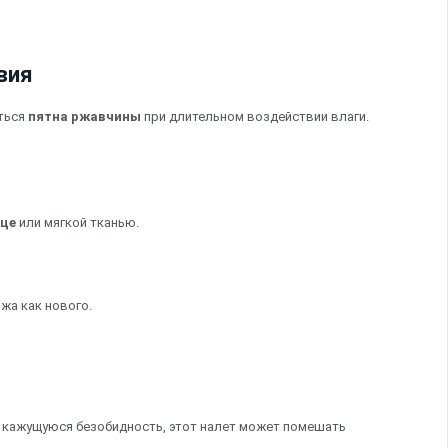
вия
иться
пятна ржавчины
при длительном воздействии влаги.
нце
или мягкой тканью.
жа как нового.
а кажущуюся безобидность, этот налет может помешать