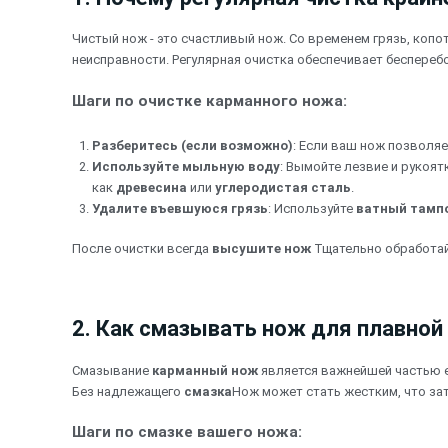
Чистый нож - это счастливый нож. Со временем грязь, копо
неисправности. Регулярная очистка обеспечивает беспере
Шаги по очистке карманного ножа:
Разберитесь (если возможно)
: Если ваш нож позволяе
Используйте мыльную воду
: Вымойте лезвие и рукоя
как
древесина
или
углеродистая сталь
.
Удалите въевшуюся грязь
: Используйте
ватный тамп
После очистки всегда
высушите нож
Тщательно обработай
2. Как смазывать нож для плавной
Смазывание
карманный нож
является важнейшей частью 
Без надлежащего
смазка
Нож может стать жестким, что за
Шаги по смазке вашего ножа: