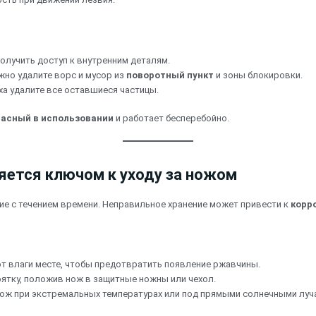
получить доступ к внутренним деталям.
жно удалите ворс и мусор из
поворотный пункт
и зоны блокировки.
ха удалите все оставшиеся частицы.
пасный в использовании
и работает бесперебойно.
ляется ключом к уходу за ножом
яние с течением времени. Неправильное хранение может привести к
корр
от влаги месте, чтобы предотвратить появление ржавчины.
коятку, положив нож в защитные ножны или чехол.
 нож при экстремальных температурах или под прямыми солнечными луч