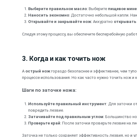
Выберите правильное масло
: Выберите
пищевое мине
Наносить экономно
: Достаточно небольшой капли. Нан
Открывайте и закрывайте нож
: Аккуратно
открывать
Следуя этому процессу, вы обеспечите бесперебойную работ
3. Когда и как точить нож
А
острый нож
гораздо безопаснее и эффективнее, чем туп
процессе использования. Но как часто нужно точить нож и 
Шаги по заточке ножа:
Используйте правильный инструмент
: Для заточки 
повредить лезвие.
Затачивайте под правильным углом
: Большинство но
Проверьте край
: После заточки проверьте лезвие на ли
Заточка не только сохраняет эффективность лезвия, но и у