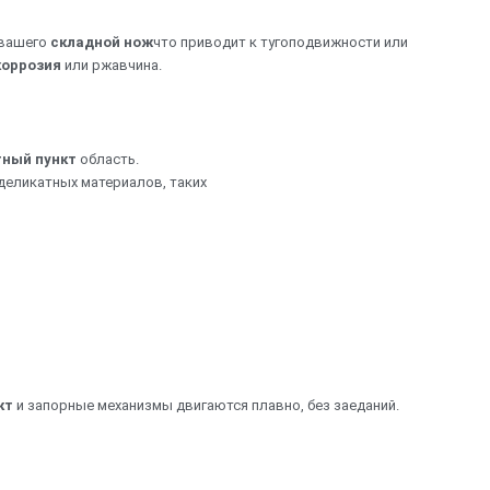
 вашего
складной нож
что приводит к тугоподвижности или
коррозия
или ржавчина.
тный пункт
область.
 деликатных материалов, таких
кт
и запорные механизмы двигаются плавно, без заеданий.