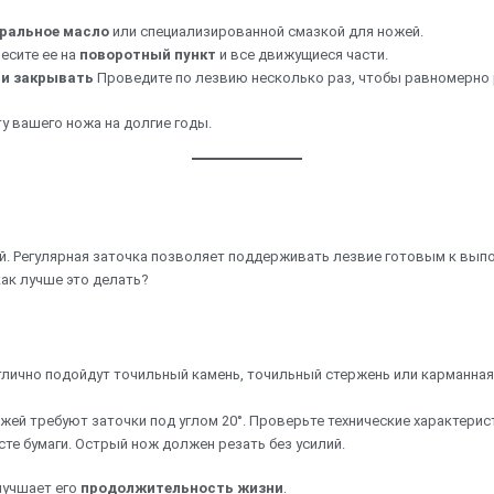
ральное масло
или специализированной смазкой для ножей.
есите ее на
поворотный пункт
и все движущиеся части.
 и закрывать
Проведите по лезвию несколько раз, чтобы равномерно 
у вашего ножа на долгие годы.
ой. Регулярная заточка позволяет поддерживать лезвие готовым к выпо
как лучше это делать?
отлично подойдут точильный камень, точильный стержень или карманная
жей требуют заточки под углом 20°. Проверьте технические характерис
сте бумаги. Острый нож должен резать без усилий.
лучшает его
продолжительность жизни
.