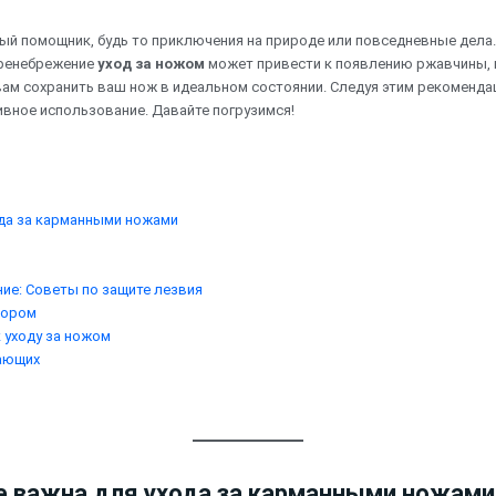
ый помощник, будь то приключения на природе или повседневные дела. 
Пренебрежение
уход за ножом
может привести к появлению ржавчины, 
вам сохранить ваш нож в идеальном состоянии. Следуя этим рекоменд
ивное использование. Давайте погрузимся!
ода за карманными ножами
ие: Советы по защите лезвия
сором
 уходу за ножом
нающих
не важна для ухода за карманными ножами