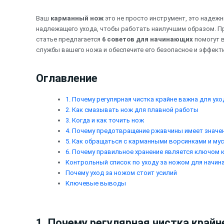
Перейти
к
Ваш
карманный нож
это не просто инструмент, это надежн
содержимому
надлежащего ухода, чтобы работать наилучшим образом. 
статье предлагается
6 советов для начинающих
помогут 
службы вашего ножа и обеспечите его безопасное и эффект
Оглавление
1. Почему регулярная чистка крайне важна для ух
2. Как смазывать нож для плавной работы
3. Когда и как точить нож
4. Почему предотвращение ржавчины имеет значен
5. Как обращаться с карманными ворсинками и му
6. Почему правильное хранение является ключом к
Контрольный список по уходу за ножом для начи
Почему уход за ножом стоит усилий
Ключевые выводы
1. Почему регулярная чистка край