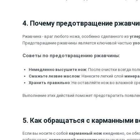
4. Почему предотвращение ржавчин
Ржавчина - враг любого ножа, особенно сделанного из
угле
Предотвращение ржавчины является ключевой частью
ухо
Советы по предотвращению ржавчины:
Немедленно высушите нож
: После очистки всегда по
Смажьте лезвие маслом
: Нанесите легкий слой
минера
Хранить правильно
: Не оставляйте нож во влажной сре
Выполнение этих действий поможет предотвратить появлен
5. Как обращаться с карманными 
Если вы носите с собой
карманный нож
ежедневно, он обя
работе ножа.
запирающий механизм
или вызывать жестко