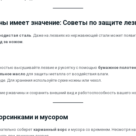
ы имеет значение: Советы по защите лез
родистая сталь
. Даже на лезвиях из нержавеющей стали может появ
д за ножом
.
лностью высушивайте лезвие и рукоятку с помощью
бумажное полоте
льное масло
для защиты металла от воздействия влаги.
де. Для хранения используйте сухие ножны или чехол.
ие ржавчины и сохранить внешний вид и работоспособность вашего но
ворсинками и мусором
зательно соберет
карманный ворс
и мусора со временем. Несмотря н
сть при движении лезвия.