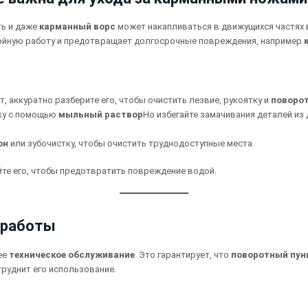
ть и даже
карманный ворс
может накапливаться в движущихся частях
бойную работу и предотвращает долгосрочные повреждения, например
т, аккуратно разберите его, чтобы очистить лезвие, рукоятку и
поворо
тку с помощью
мыльный раствор
Но избегайте замачивания деталей из
он
или зубочистку, чтобы очистить труднодоступные места.
те его, чтобы предотвратить повреждение водой.
 работы
ее
техническое обслуживание
. Это гарантирует, что
поворотный пун
труднит его использование.