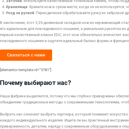
Заточка
: Используйте качественный точильный камень, чтобы под
Хранилище
: Храните нож в сухом месте, когда он не используется
Уход за ручкой
: Периодически обрабатывайте ручку из зебровой д
В заключение, этот 3,35-дюймовый складной нож из нержавеющей стал
его идеальным для повседневного ношения, а уникальная рукоятка из 
первый качественный клинок EDC, этот нож обязательно впечатлит ва
повседневного ношения и ощутите идеальный баланс формы и функцио
Связаться с нами
[elementor-template id="5781"]
Почему выбирают нас?
Наша фабрика выделяется, потому что мы глубоко привержены обеспе
объединяем традиционные методы с современными технологиями, чтобы
Выбрать нас означает выбрать партнера, который понимает искусство
каждого индивидуального изделия. Ищете ли вы практичный инструмен
приверженность деталям, наряду с современным оборудованием и опы