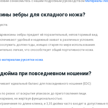
 лезвий ознакомьтесь с нашим подробным руководством
Материалы ле
есины зебры для складного ножа?
ществ:
 древесины зебры придает ей поразительный, неповторимый вид.
беспечивают удобный и надежный захват в различных условиях.
прослужить долгие годы, изящно старея по мере использования.
ительно легкая, что способствует общей портативности ножа.
о материалам рукоятки ножа
.
5 дюйма при повседневном ношении?
ечивает идеальный баланс для повседневного ношения (EDC):
ч по резке: от вскрытия упаковок до приготовления пищи.
 кармане, не жертвуя функциональностью.
ограничения по длине клинка, и 3,35 дюйма часто входят в допустимые