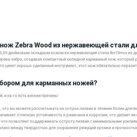
 нож Zebra Wood из нержавеющей стали д
м 3,35-дюймовым складным ножом из нержавеющей стали 8cr13mov из д
рева зебра, создавая компактный складной карманный нож, который ра
кто ценит хорошо сделанный инструмент, этот нож обязательно порази
ыбором для карманных ножей?
 и на то есть веские причины:
ит, что вы можете рассчитывать на острое лезвие в течение более дли
печивает отличную устойчивость к ржавчине и коррозии, что делает ее
я, что позволяет поддерживать остроту лезвия с минимальными усилия
баланс между твердостью для сохранения режущей кромки и прочность