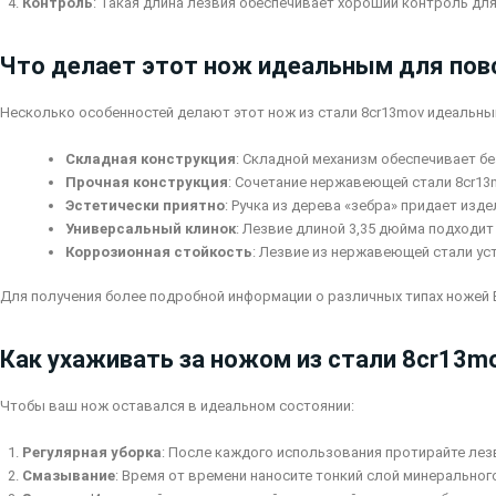
Контроль
: Такая длина лезвия обеспечивает хороший контроль дл
Что делает этот нож идеальным для пов
Несколько особенностей делают этот нож из стали 8cr13mov идеальны
Складная конструкция
: Складной механизм обеспечивает бе
Прочная конструкция
: Сочетание нержавеющей стали 8cr13
Эстетически приятно
: Ручка из дерева «зебра» придает из
Универсальный клинок
: Лезвие длиной 3,35 дюйма подходит
Коррозионная стойкость
: Лезвие из нержавеющей стали ус
Для получения более подробной информации о различных типах ножей 
Как ухаживать за ножом из стали 8cr13m
Чтобы ваш нож оставался в идеальном состоянии:
Регулярная уборка
: После каждого использования протирайте лез
Смазывание
: Время от времени наносите тонкий слой минерального