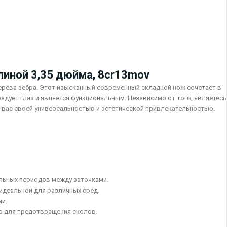
линой 3,35 дюйма, 8cr13mov
ерева зебра. Этот изысканный современный складной нож сочетает в
дует глаз и является функциональным. Независимо от того, являетесь
т вас своей универсальностью и эстетической привлекательностью.
тельных периодов между заточками.
 идеальной для различных сред.
ми.
ю для предотвращения сколов.