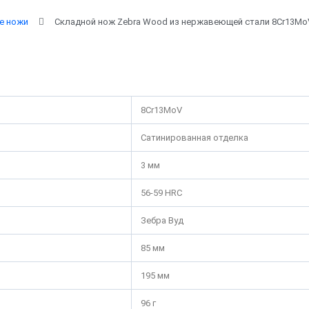
е ножи
Складной нож Zebra Wood из нержавеющей стали 8Cr13Mo
8Cr13MoV
Сатинированная отделка
3 мм
56-59 HRC
Зебра Вуд
85 мм
195 мм
96 г