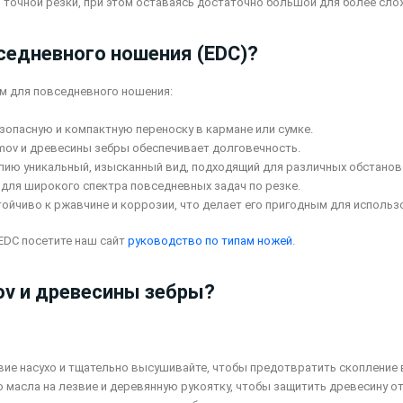
я точной резки, при этом оставаясь достаточно большой для более сло
седневного ношения (EDC)?
м для повседневного ношения:
зопасную и компактную переноску в кармане или сумке.
mov и древесины зебры обеспечивает долговечность.
делию уникальный, изысканный вид, подходящий для различных обстанов
 для широкого спектра повседневных задач по резке.
тойчиво к ржавчине и коррозии, что делает его пригодным для использ
EDC посетите наш сайт
руководство по типам ножей
.
ov и древесины зебры?
вие насухо и тщательно высушивайте, чтобы предотвратить скопление 
 масла на лезвие и деревянную рукоятку, чтобы защитить древесину от 