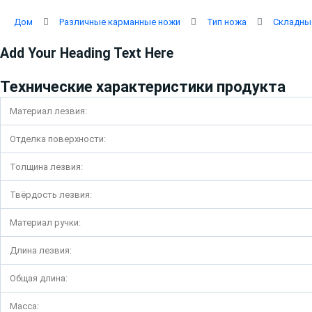
Перейти
к
Дом
Различные карманные ножи
Тип ножа
Складны
содержимому
Add Your Heading Text Here
Технические характеристики продукта
Материал лезвия:
Отделка поверхности:
Толщина лезвия:
Твёрдость лезвия:
Материал ручки:
Длина лезвия:
Общая длина:
Масса: