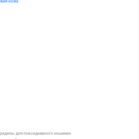
звия ножа
.
 пределы для повседневного ношения.