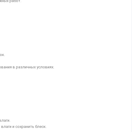
жных работ.
ок.
ования в различных условиях.
влаги.
влаги и сохранить блеск.