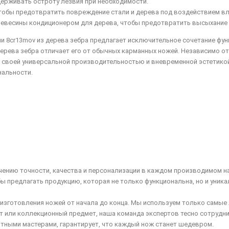
держивать остроту лезвия при необходимости.
, чтобы предотвратить повреждение стали и дерева под воздействием вл
ревесины кондиционером для дерева, чтобы предотвратить высыхание 
и 8cr13mov из дерева зебра предлагает исключительное сочетание фун
дерева зебра отличает его от обычных карманных ножей. Независимо о
с своей универсальной производительностью и вневременной эстетикой
нальности.
чению точности, качества и персонализации в каждом производимом н
 предлагать продукцию, которая не только функциональна, но и уник
 изготовления ножей от начала до конца. Мы используем только самые
т или коллекционный предмет, наша команда экспертов тесно сотрудни
тными мастерами, гарантирует, что каждый нож станет шедевром.