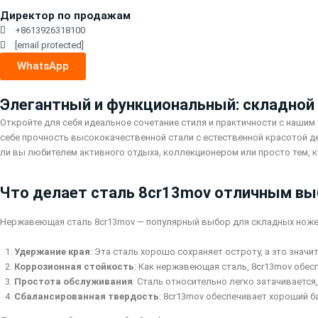
Директор по продажам
+8613926318100
[email protected]
WhatsApp
Элегантный и функциональный: складной
Откройте для себя идеальное сочетание стиля и практичности с наши
себе прочность высококачественной стали с естественной красотой де
ли вы любителем активного отдыха, коллекционером или просто тем, 
Что делает сталь 8cr13mov отличным в
Нержавеющая сталь 8cr13mov — популярный выбор для складных ножей,
Удержание края
: Эта сталь хорошо сохраняет остроту, а это знач
Коррозионная стойкость
: Как нержавеющая сталь, 8cr13mov обес
Простота обслуживания
: Сталь относительно легко затачиваетс
Сбалансированная твердость
: 8cr13mov обеспечивает хороший 